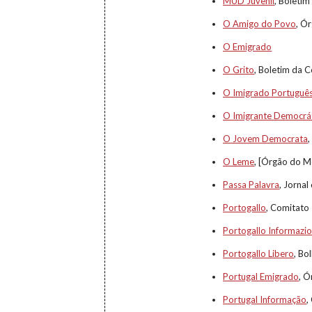
MUD Juvenil
, Boleti
O Amigo do Povo
, Ó
O Emigrado
O Grito
, Boletim da 
O Imigrado Portuguê
O Imigrante Democrá
O Jovem Democrata
O Leme
, [Órgão do M
Passa Palavra
, Jornal
Portogallo
, Comitato 
Portogallo Informazio
Portogallo Libero
, Bo
Portugal Emigrado
, Ó
Portugal Informação
,