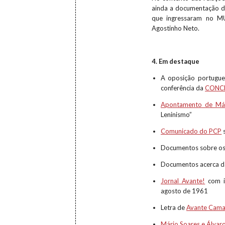
ainda a documentação 
que ingressaram no M
Agostinho Neto.
4. Em destaque
A oposição portugues
conferência da
CONC
Apontamento de Már
Leninismo”
Comunicado do PCP
s
Documentos sobre o
Documentos acerca 
Jornal Avante!
com il
agosto de 1961
Letra de
Avante Cama
Mário Soares e Álvar