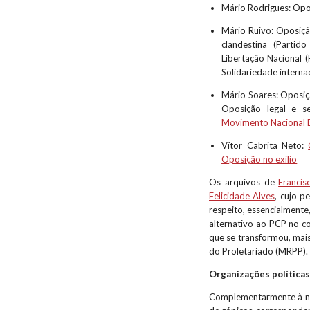
Mário Rodrigues: Opos
Mário Ruivo: Oposiçã
clandestina (Partid
Libertação Nacional (
Solidariedade interna
Mário Soares: Oposiçã
Oposição legal e se
Movimento Nacional 
Vítor Cabrita Neto:
Oposição no exílio
Os arquivos de
Franci
Felicidade Alves
, cujo p
respeito, essencialment
alternativo ao PCP no 
que se transformou, mais
do Proletariado (MRPP).
Organizações política
Complementarmente à na