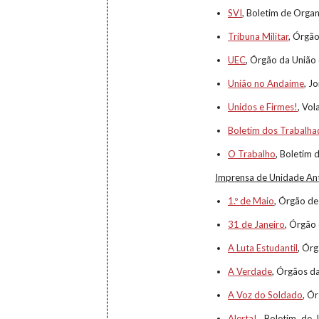
SVI
, Boletim de Orga
Tribuna Militar
, Órgã
UEC
, Órgão da União
União no Andaime
, J
Unidos e Firmes!
, Vo
Boletim dos Trabalh
O Trabalho
, Boletim 
Imprensa de Unidade Ant
1.º de Maio
, Órgão de
31 de Janeiro
, Órgão
A Luta Estudantil
, Ór
A Verdade
, Órgãos da
A Voz do Soldado
, Ó
Alerta!
, Boletim de 