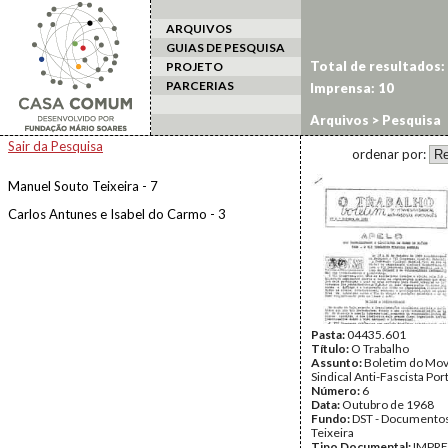
ARQUIVOS
GUIAS DE PESQUISA
Total de resultados:
PROJETO
PARCERIAS
Imprensa: 10
Arquivos
> Pesquisa
Sair da Pesquisa
ordenar por:
Manuel Souto Teixeira - 7
Carlos Antunes e Isabel do Carmo - 3
Pasta:
04435.601
Título:
O Trabalho
Assunto:
Boletim do Mo
Sindical Anti-Fascista Po
Número:
6
Data:
Outubro de 1968
Fundo:
DST - Documentos
Teixeira
Tipo Documental:
IMPR