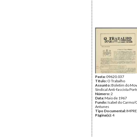
Pasta:
09620.037
Título:
O Trabalho
Assunto:
Boletim do Mo
Sindical Anti-fascista Por
Número:
2
Data:
Maio de 1967
Fundo:
Isabel do Carmo/
Antunes
Tipo Documental:
IMPR
Página(s):
4