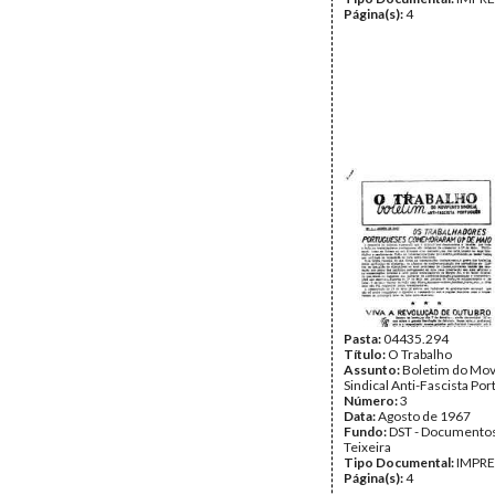
Página(s):
4
Pasta:
04435.294
Título:
O Trabalho
Assunto:
Boletim do Mo
Sindical Anti-Fascista Po
Número:
3
Data:
Agosto de 1967
Fundo:
DST - Documentos
Teixeira
Tipo Documental:
IMPR
Página(s):
4