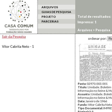
ARQUIVOS
GUIAS DE PESQUISA
Total de resultados:
PROJETO
PARCERIAS
Imprensa: 1
Arquivos
> Pesquisa
Sair da Pesquisa
ordenar por:
Vítor Cabrita Neto - 1
Pasta:
02970.003.001
Título:
Unidade. Boletim
Informação no Seine & M
Assunto:
Unidade. Bolet
Informação no Seine & M
Data:
Janeiro de 1966
Fundo:
Vítor Cabrita Neto
Tipo Documental:
IMPR
Página(s):
8