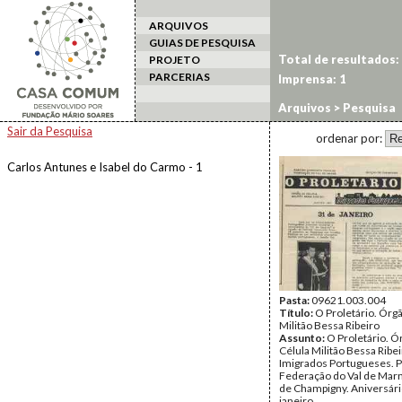
ARQUIVOS
GUIAS DE PESQUISA
Total de resultados:
PROJETO
PARCERIAS
Imprensa: 1
Arquivos
> Pesquisa
Sair da Pesquisa
ordenar por:
Carlos Antunes e Isabel do Carmo - 1
Pasta:
09621.003.004
Título:
O Proletário. Órgã
Militão Bessa Ribeiro
Assunto:
O Proletário. Ó
Célula Militão Bessa Ribei
Imigrados Portugueses. P
Federação do Val de Mar
de Champigny. Aniversári
janeiro.