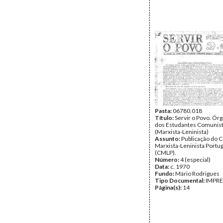
Pasta:
06780.018
Título:
Servir o Povo. Ór
dos Estudantes Comunis
(Marxista-Leninista)
Assunto:
Publicação do 
Marxista-Leninista Portu
(CMLP).
Número:
4 (especial)
Data:
c. 1970
Fundo:
Mário Rodrigues
Tipo Documental:
IMPR
Página(s):
14