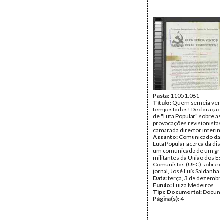
Pasta:
11051.081
Título:
Quem semeia ven
tempestades! Declaração
de "Luta Popular" sobre a
provocações revisionista
camarada director interin
Assunto:
Comunicado da
Luta Popular acerca da dis
um comunicado de um gr
militantes da União dos 
Comunistas (UEC) sobre o
jornal, José Luís Saldanh
Data:
terça, 3 de dezemb
Fundo:
Luiza Medeiros
Tipo Documental:
Docum
Página(s):
4