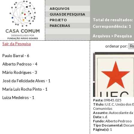
ARQUIVOS
GUIAS DE PESQUISA
Total de resultados:
PROJETO
PARCERIAS
Correspondência: 1
Arquivos
> Pesquisa
Sair da Pesquisa
ordenar por:
Paulo Barral - 6
Alberto Pedroso - 4
Mário Rodrigues - 3
José da Felicidade Alves - 1
Maria Luís Rocha Pinto - 1
Luiza Medeiros - 1
Pasta:
09845.025
Título:
U.E.C. União dos 
Comunistas
Assunto:
Autocolante da
Data:
s.d.
Fundo:
Alberto Pedroso
Tipo Documental:
Docum
Página(s):
1