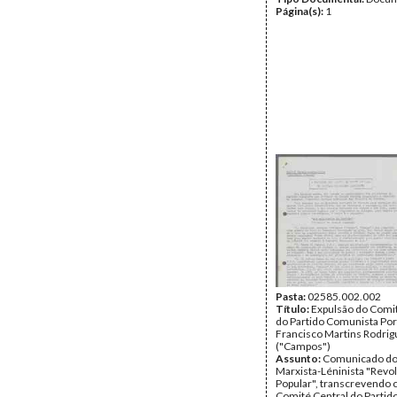
Página(s):
1
Pasta:
02585.002.002
Título:
Expulsão do Comit
do Partido Comunista Po
Francisco Martins Rodrig
("Campos")
Assunto:
Comunicado do
Marxista-Léninista "Revo
Popular", transcrevendo c
Comité Central do Parti