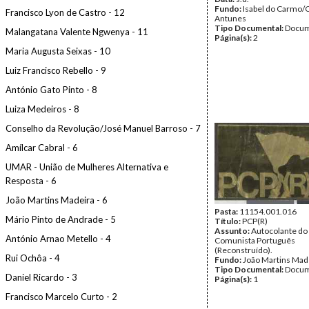
Fundo:
Isabel do Carmo/
Francisco Lyon de Castro - 12
Antunes
Tipo Documental:
Docum
Malangatana Valente Ngwenya - 11
Página(s):
2
Maria Augusta Seixas - 10
Luiz Francisco Rebello - 9
António Gato Pinto - 8
Luiza Medeiros - 8
Conselho da Revolução/José Manuel Barroso - 7
Amílcar Cabral - 6
UMAR - União de Mulheres Alternativa e
Resposta - 6
João Martins Madeira - 6
Pasta:
11154.001.016
Mário Pinto de Andrade - 5
Título:
PCP(R)
Assunto:
Autocolante do 
António Arnao Metello - 4
Comunista Português
(Reconstruído).
Rui Ochôa - 4
Fundo:
João Martins Mad
Tipo Documental:
Docum
Daniel Ricardo - 3
Página(s):
1
Francisco Marcelo Curto - 2