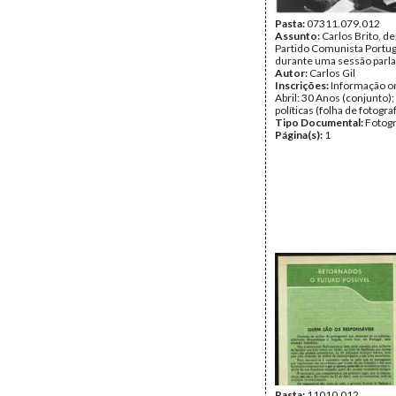
Pasta:
07311.079.012
Assunto:
Carlos Brito, d
Partido Comunista Portug
durante uma sessão parl
Autor:
Carlos Gil
Inscrições:
Informação or
Abril: 30 Anos (conjunto);
políticas (folha de fotograf
Tipo Documental:
Fotogr
Página(s):
1
Pasta:
11010.012