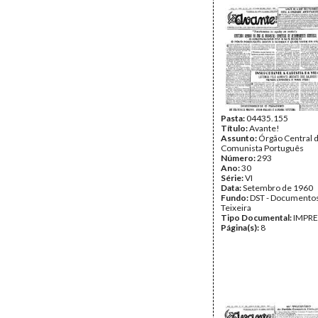
Pasta:
04435.155
Título:
Avante!
Assunto:
Órgão Central d
Comunista Português
Número:
293
Ano:
30
Série:
VI
Data:
Setembro de 1960
Fundo:
DST - Documentos
Teixeira
Tipo Documental:
IMPR
Página(s):
8