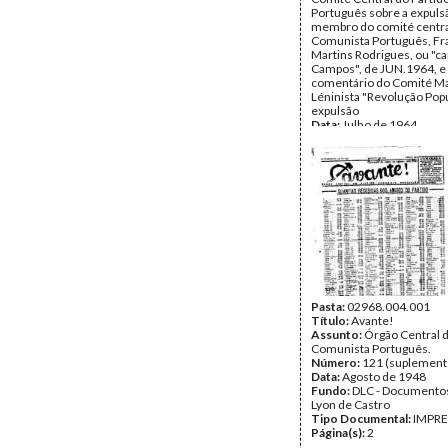
Português sobre a expul
membro do comité centra
Comunista Português, Fr
Martins Rodrigues, ou "
Campos", de JUN.1964, e
comentário do Comité Ma
Léninista "Revolução Popu
expulsão
Data:
Julho de 1964
Fundo:
AMS - Arquivo Má
Tipo Documental:
Docum
Página(s):
19
Pasta:
02968.004.001
Título:
Avante!
Assunto:
Órgão Central d
Comunista Português.
Número:
121 (suplement
Data:
Agosto de 1948
Fundo:
DLC - Documentos
Lyon de Castro
Tipo Documental:
IMPR
Página(s):
2