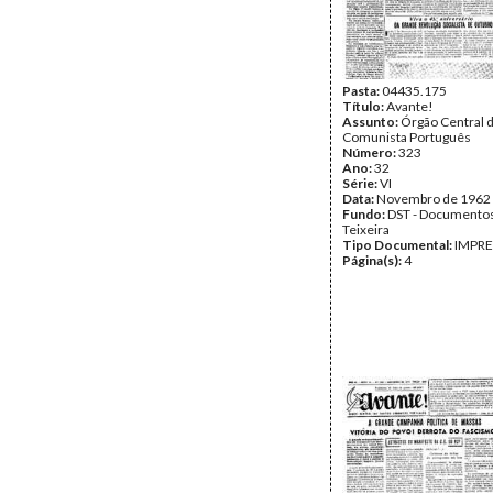
Pasta:
04435.175
Título:
Avante!
Assunto:
Órgão Central d
Comunista Português
Número:
323
Ano:
32
Série:
VI
Data:
Novembro de 1962
Fundo:
DST - Documentos
Teixeira
Tipo Documental:
IMPR
Página(s):
4