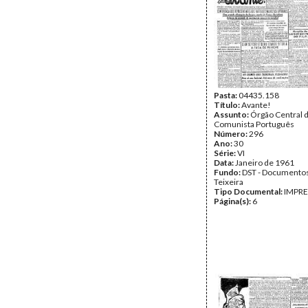
Pasta:
04435.158
Título:
Avante!
Assunto:
Órgão Central d
Comunista Português
Número:
296
Ano:
30
Série:
VI
Data:
Janeiro de 1961
Fundo:
DST - Documentos
Teixeira
Tipo Documental:
IMPR
Página(s):
6