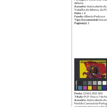
Alfama
Assunto:
Autocolante do
Trabalho de Alfama, do PC
Data:
s.d.
Fundo:
Alberto Pedroso
Tipo Documental:
Docum
Página(s):
1
Pasta:
12001.003.005
Título:
PCP. Viva o 7 de
Assunto:
Autocolante do 
Partido Comunista Portug
ao aniversário russa de 1