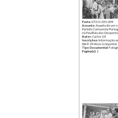
Pasta:
07311.035.009
Assunto:
Aspeto de um c
Partido Comunista Portu
no Pavilhão dos Desporto
Autor:
Carlos Gil
Inscrições:
Informação or
Abril: 30 Anos (conjunto).
Tipo Documental:
Fotogr
Página(s):
1