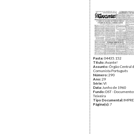
Pasta:
04435.152
Título:
Avante!
Assunto:
Órgão Central d
Comunista Português
Número:
290
Ano:
29
Série:
VI
Data:
Junho de 1960
Fundo:
DST - Documentos
Teixeira
Tipo Documental:
IMPR
Página(s):
7