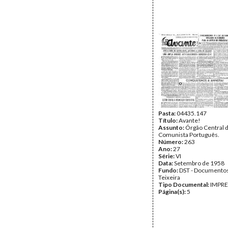
Pasta:
04435.147
Título:
Avante!
Assunto:
Órgão Central d
Comunista Português.
Número:
263
Ano:
27
Série:
VI
Data:
Setembro de 1958
Fundo:
DST - Documentos
Teixeira
Tipo Documental:
IMPR
Página(s):
5