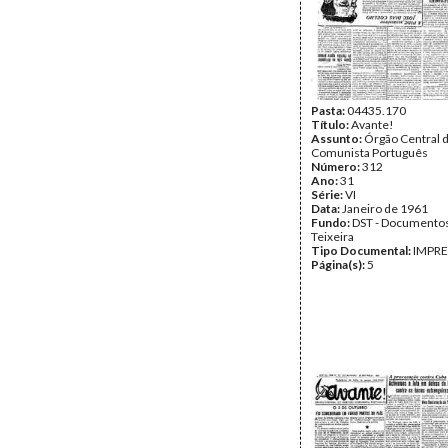
Pasta:
04435.170
Título:
Avante!
Assunto:
Órgão Central d
Comunista Português
Número:
312
Ano:
31
Série:
VI
Data:
Janeiro de 1961
Fundo:
DST - Documentos
Teixeira
Tipo Documental:
IMPR
Página(s):
5