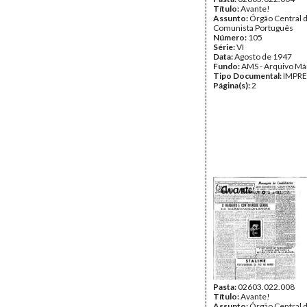
Título:
Avante!
Assunto:
Órgão Central d
Comunista Português
Número:
105
Série:
VI
Data:
Agosto de 1947
Fundo:
AMS - Arquivo Má
Tipo Documental:
IMPR
Página(s):
2
Pasta:
02603.022.008
Título:
Avante!
Assunto:
Órgão Central d