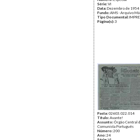
Série:
VI
Data:
Dezembro de 1954
Fundo:
AMS - Arquivo Má
Tipo Documental:
IMPR
Página(s):
3
Pasta:
02603.022.014
Título:
Avante!
Assunto:
Órgão Central d
Comunista Português
Número:
200
Ano:
24
Série:
VI