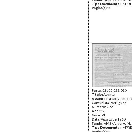
Tipo Documental:
IMPR
Página(s):
3
Pasta:
02603.022.020
Título:
Avante!
Assunto:
Órgão Central d
Comunista Português
Número:
292
Ano:
29
Série:
VI
Data:
Agosto de 1960
Fundo:
AMS - Arquivo Má
Tipo Documental:
IMPR
Página(s):
4