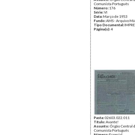
Comunista Português
Número:
176
Série:
VI
Data:
Março de 1953
Fundo:
AMS - Arquivo Má
Tipo Documental:
IMPR
Página(s):
4
Pasta:
02603.022.011
Título:
Avante!
Assunto:
Órgão Central d
Comunista Português
Número:
Especial