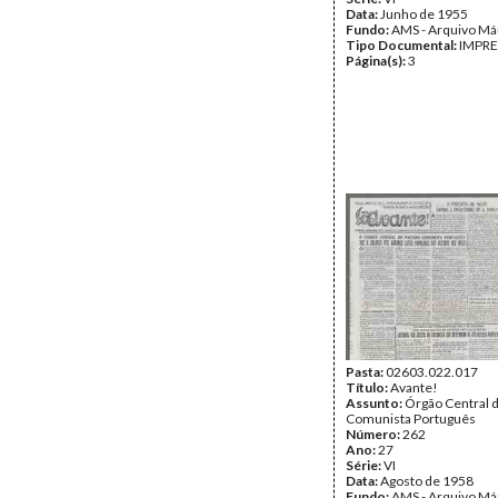
Data:
Junho de 1955
Fundo:
AMS - Arquivo Má
Tipo Documental:
IMPR
Página(s):
3
Pasta:
02603.022.017
Título:
Avante!
Assunto:
Órgão Central d
Comunista Português
Número:
262
Ano:
27
Série:
VI
Data:
Agosto de 1958
Fundo:
AMS - Arquivo Má