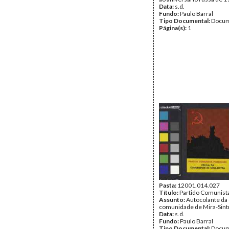
Data:
s.d.
Fundo:
Paulo Barral
Tipo Documental:
Docum
Página(s):
1
Pasta:
12001.014.027
Título:
Partido Comunist
Assunto:
Autocolante da 
comunidade de Mira-Sintr
Data:
s.d.
Fundo:
Paulo Barral
Tipo Documental:
Docum