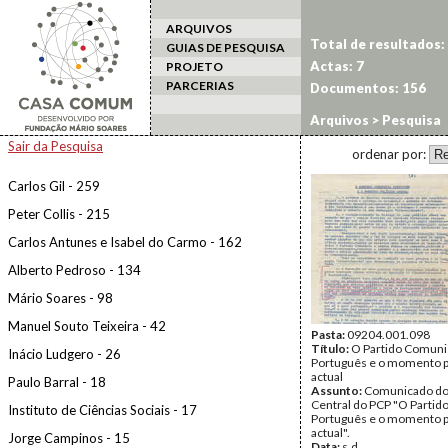
ARQUIVOS
Total de resultados:
GUIAS DE PESQUISA
Actas: 7
PROJETO
PARCERIAS
Documentos: 156
Arquivos
> Pesquisa
Sair da Pesquisa
ordenar por:
Carlos Gil - 259
Peter Collis - 215
Carlos Antunes e Isabel do Carmo - 162
Alberto Pedroso - 134
Mário Soares - 98
Manuel Souto Teixeira - 42
Pasta:
09204.001.098
Título:
O Partido Comuni
Inácio Ludgero - 26
Português e o momento po
actual
Paulo Barral - 18
Assunto:
Comunicado do
Central do PCP "O Partid
Instituto de Ciências Sociais - 17
Português e o momento po
actual".
Jorge Campinos - 15
Data:
s.d.