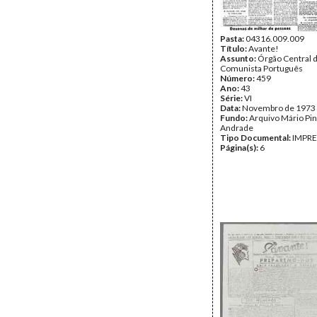
Pasta:
04316.009.009
Título:
Avante!
Assunto:
Órgão Central d
Comunista Português
Número:
459
Ano:
43
Série:
VI
Data:
Novembro de 1973
Fundo:
Arquivo Mário Pin
Andrade
Tipo Documental:
IMPR
Página(s):
6