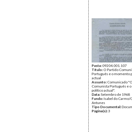
Pasta:
09204.001.107
Título:
O Partido Comuni
Português e o momento po
actual
Assunto:
Comunicado "O
Comunista Português e 
político actual".
Data:
Setembro de 1968
Fundo:
Isabel do Carmo/
Antunes
Tipo Documental:
Docum
Página(s):
3