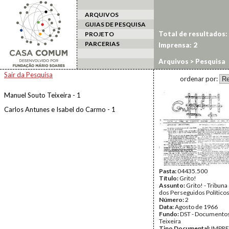
ARQUIVOS
GUIAS DE PESQUISA
Total de resultados:
PROJETO
PARCERIAS
Imprensa: 2
Arquivos
> Pesquisa
Sair da Pesquisa
ordenar por:
Manuel Souto Teixeira - 1
Carlos Antunes e Isabel do Carmo - 1
Pasta:
04435.500
Título:
Grito!
Assunto:
Grito! - Tribun
dos Perseguidos Político
Número:
2
Data:
Agosto de 1966
Fundo:
DST - Documentos
Teixeira
Tipo Documental:
IMPR