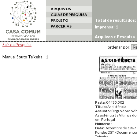
ARQUIVOS
GUIAS DE PESQUISA
Total de resultados:
PROJETO
PARCERIAS
Imprensa: 1
Arquivos
> Pesquisa
Sair da Pesquisa
ordenar por:
Manuel Souto Teixeira - 1
Pasta:
04435.502
Título:
Assistência
Assunto:
Órgão do Movi
Assistência às Vítimas d
em Portugal
Número:
1
Data:
Dezembro de 1967
Fundo:
DST - Documentos
Teixeira