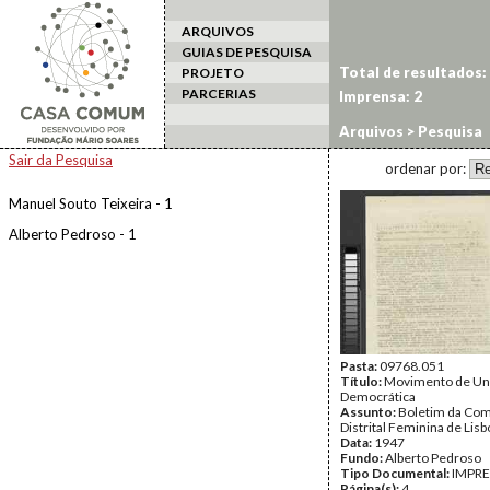
ARQUIVOS
GUIAS DE PESQUISA
Total de resultados:
PROJETO
PARCERIAS
Imprensa: 2
Arquivos
> Pesquisa
Sair da Pesquisa
ordenar por:
Manuel Souto Teixeira - 1
Alberto Pedroso - 1
Pasta:
09768.051
Título:
Movimento de Un
Democrática
Assunto:
Boletim da Com
Distrital Feminina de Lis
Data:
1947
Fundo:
Alberto Pedroso
Tipo Documental:
IMPR
Página(s):
4