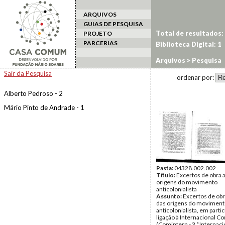
ARQUIVOS
GUIAS DE PESQUISA
Total de resultados:
PROJETO
PARCERIAS
Biblioteca Digital: 1
Arquivos
> Pesquisa
Sair da Pesquisa
ordenar por:
Alberto Pedroso - 2
Mário Pinto de Andrade - 1
Pasta:
04328.002.002
Título:
Excertos de obra 
origens do movimento
anticolonialista
Assunto:
Excertos de obr
das origens do movimen
anticolonialista, em partic
ligação à Internacional C
(Comintern - 3.ª Internaci