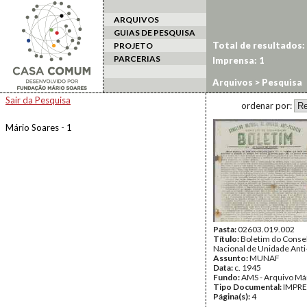
ARQUIVOS
GUIAS DE PESQUISA
Total de resultados:
PROJETO
PARCERIAS
Imprensa: 1
Arquivos
> Pesquisa
Sair da Pesquisa
ordenar por:
Mário Soares - 1
Pasta:
02603.019.002
Título:
Boletim do Conse
Nacional de Unidade Anti
Assunto:
MUNAF
Data:
c. 1945
Fundo:
AMS - Arquivo Má
Tipo Documental:
IMPR
Página(s):
4