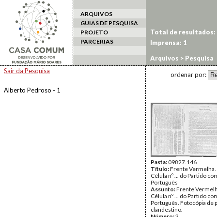
ARQUIVOS
GUIAS DE PESQUISA
Total de resultados:
PROJETO
PARCERIAS
Imprensa: 1
Arquivos
> Pesquisa
Sair da Pesquisa
ordenar por:
Alberto Pedroso - 1
Pasta:
09827.146
Título:
Frente Vermelha.
Célula nº ... do Partido c
Português
Assunto:
Frente Vermelh
Célula nº ... do Partido c
Português. Fotocópia de 
clandestino.
Número:
3