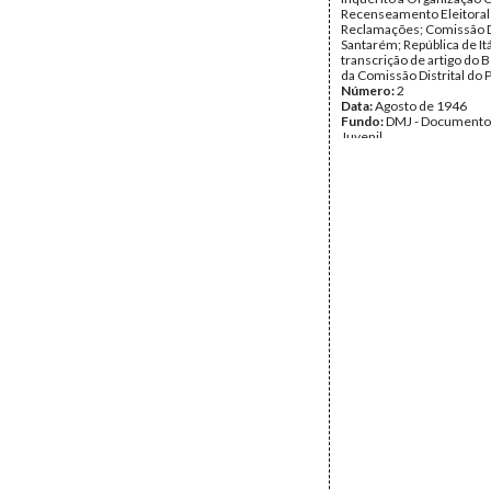
Recenseamento Eleitoral 
Reclamações; Comissão Di
Santarém; República de Itá
transcrição de artigo do B
da Comissão Distrital do 
Número:
2
Data:
Agosto de 1946
Fundo:
DMJ - Documento
Juvenil
Tipo Documental:
IMPR
Página(s):
2