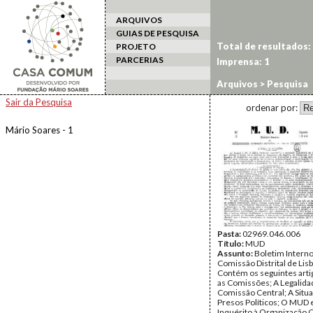
ARQUIVOS
GUIAS DE PESQUISA
Total de resultados:
PROJETO
PARCERIAS
Imprensa: 1
Arquivos
> Pesquisa
Sair da Pesquisa
ordenar por:
Mário Soares - 1
Pasta:
02969.046.006
Título:
MUD
Assunto:
Boletim Interno
Comissão Distrital de Li
Contém os seguintes arti
as Comissões; A Legalid
Comissão Central; A Situ
Presos Políticos; O MUD 
Inquérito à Organização C