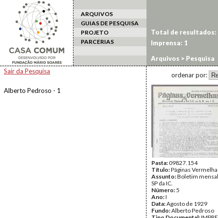
ARQUIVOS
GUIAS DE PESQUISA
Total de resultados:
PROJETO
PARCERIAS
Imprensa: 1
Arquivos
> Pesquisa
Sair da Pesquisa
ordenar por:
Alberto Pedroso - 1
Pasta:
09827.154
Título:
Páginas Vermelha
Assunto:
Boletim mensal
SP da IC.
Número:
5
Ano:
I
Data:
Agosto de 1929
Fundo:
Alberto Pedroso
Tipo Documental:
IMPR