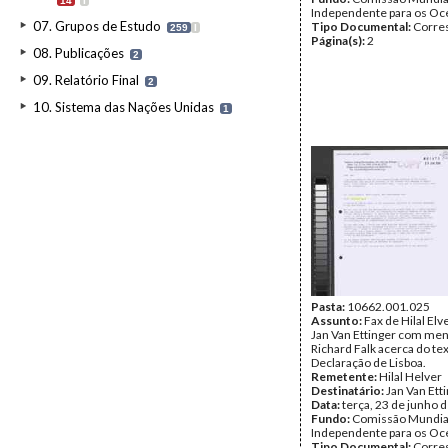
14
I
Independente para os O
07. Grupos de Estudo
Tipo Documental:
Corre
259
I
Página(s):
2
08. Publicações
2
09. Relatório Final
2
10. Sistema das Nações Unidas
1
Pasta:
10662.001.025
Assunto:
Fax de Hilal Elve
Jan Van Ettinger com me
Richard Falk acerca do te
Declaração de Lisboa.
Remetente:
Hilal Helver
Destinatário:
Jan Van Ett
Data:
terça, 23 de junho 
Fundo:
Comissão Mundia
Independente para os O
Tipo Documental:
Corre