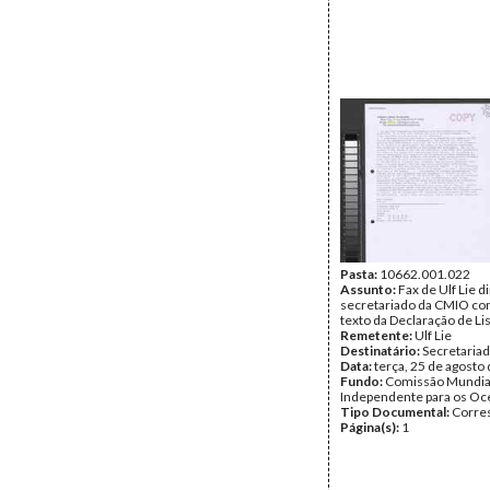
Pasta:
10662.001.022
Assunto:
Fax de Ulf Lie d
secretariado da CMIO c
texto da Declaração de Li
Remetente:
Ulf Lie
Destinatário:
Secretaria
Data:
terça, 25 de agosto
Fundo:
Comissão Mundia
Independente para os O
Tipo Documental:
Corre
Página(s):
1