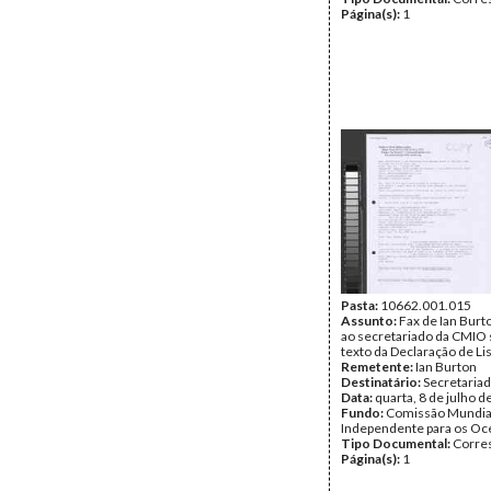
Página(s):
1
Pasta:
10662.001.015
Assunto:
Fax de Ian Burto
ao secretariado da CMIO 
texto da Declaração de Li
Remetente:
Ian Burton
Destinatário:
Secretaria
Data:
quarta, 8 de julho 
Fundo:
Comissão Mundia
Independente para os O
Tipo Documental:
Corre
Página(s):
1