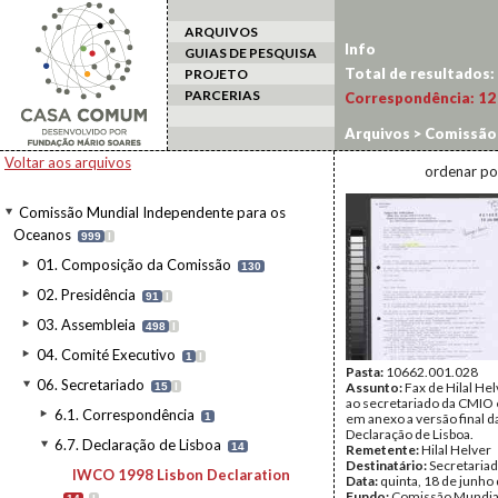
ARQUIVOS
Info
GUIAS DE PESQUISA
Total de resultados:
PROJETO
PARCERIAS
Correspondência:
12
Arquivos
>
Comissão 
Lisboa
>
IWCO 1998 L
Voltar aos arquivos
ordenar po
Comissão Mundial Independente para os
Oceanos
999
I
01. Composição da Comissão
130
02. Presidência
91
I
03. Assembleia
498
I
04. Comité Executivo
1
I
Pasta:
10662.001.028
06. Secretariado
Assunto:
Fax de Hilal Hel
15
I
ao secretariado da CMIO
6.1. Correspondência
1
em anexo a versão final d
Declaração de Lisboa.
6.7. Declaração de Lisboa
14
Remetente:
Hilal Helver
Destinatário:
Secretaria
IWCO 1998 Lisbon Declaration
Data:
quinta, 18 de junho
Fundo:
Comissão Mundia