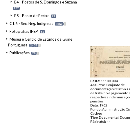
B4 - Postos de S. Domingos e Suzana
127
B5 - Posto de Pecixe
21
C1.6 - Sec. Neg. Indígenas
3052
I
Fotografias INEP
51
Museu e Centro de Estudos da Guiné
Portuguesa
2405
I
Publicações
28
I
Pasta:
11188.004
Assunto:
Conjunto de
documentação relativa a 
de trabalho e pagamento 
respectivas indemnizaçõ
pensões.
Data:
1962
Fundo:
Administração Civ
Cacheu
Tipo Documental:
Docum
Página(s):
44