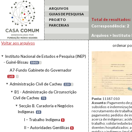
ARQUIVOS
GUIAS DE PESQUISA
Total de resultados:
PROJETO
PARCERIAS
Correspondência:
2
Arquivos
>
Instituto 
Cacheu
>
B1 - Admini
Voltar aos arquivos
ordenar po
>
III – Assistência In
Instituto Nacional de Estudos e Pesquisa (INEP)
- Guiné-Bissau
5905
I
A7-Fundo Gabinete do Governador
149
I
Administração Civil de Cacheu
220
I
B1 - Administração da Circunscrição
Civil de Cacheu
Pasta:
11187.010
70
Assunto:
Pagamento de 
Secção B. Curadoria e Negócios
subsídios e indemnizaçõe
recrutamento de trabalh
Indígenas
69
pagamento; pedidos de i
acerca de indígenas; acid
I – Trabalho Indígena
9
trabalho; solidariedade/as
II – Autoridades Gentílicas
doentes hospitalizados; a
9
médica a indígenas (mal 