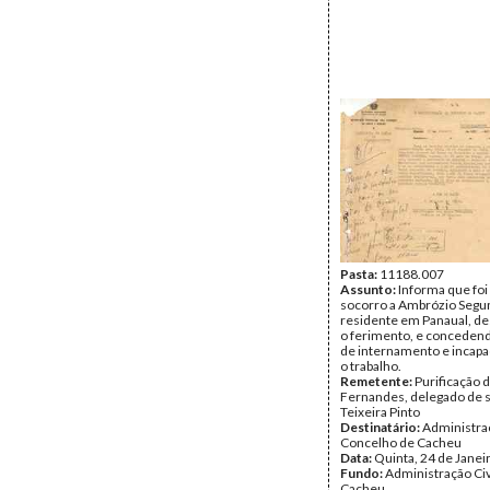
Pasta:
11188.007
Assunto:
Informa que foi
socorro a Ambrózio Segu
residente em Panaual, d
o ferimento, e concedend
de internamento e incapa
o trabalho.
Remetente:
Purificação 
Fernandes, delegado de 
Teixeira Pinto
Destinatário:
Administra
Concelho de Cacheu
Data:
Quinta, 24 de Janei
Fundo:
Administração Civ
Cacheu