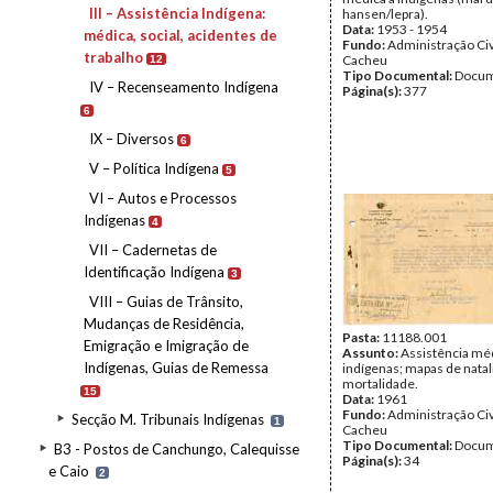
III – Assistência Indígena:
hansen/lepra).
Data:
1953 - 1954
médica, social, acidentes de
Fundo:
Administração Civ
trabalho
Cacheu
12
Tipo Documental:
Docum
IV – Recenseamento Indígena
Página(s):
377
6
IX – Diversos
6
V – Política Indígena
5
VI – Autos e Processos
Indígenas
4
VII – Cadernetas de
Identificação Indígena
3
VIII – Guias de Trânsito,
Mudanças de Residência,
Pasta:
11188.001
Emigração e Imigração de
Assunto:
Assistência méd
Indígenas, Guias de Remessa
indígenas; mapas de natal
mortalidade.
15
Data:
1961
Fundo:
Administração Civ
Secção M. Tribunais Indígenas
1
Cacheu
Tipo Documental:
Docum
B3 - Postos de Canchungo, Calequisse
Página(s):
34
e Caio
2