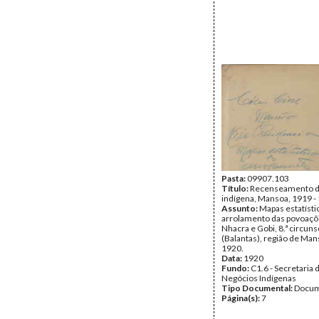
Pasta:
09907.103
Título:
Recenseamento d
indígena, Mansoa, 1919 -
Assunto:
Mapas estatísti
arrolamento das povoaçõ
Nhacra e Gobi, 8.ª circunsc
(Balantas), região de Man
1920.
Data:
1920
Fundo:
C1.6 - Secretaria 
Negócios Indígenas
Tipo Documental:
Docum
Página(s):
7