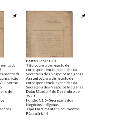
Pasta:
09907.070
amento da
Título:
Livro de registo de
á
correspondência expedidas da
seamento da
Secretaria dos Negócios Indígenas.
ircunscrição
Assunto:
Livro de registo de
r: Guilherme
correspondência expedidas da
o
Secretaria dos Negócios Indígenas.
eiro de
Data:
Sábado, 4 de Dezembro de
1920
dos
Fundo:
C1.6 - Secretaria dos
Negócios Indígenas
entos
Tipo Documental:
Documentos
Página(s):
44