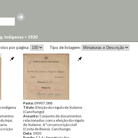
g. Indígenas
>
1920
istos por página:
Tipo de listagem:
Pasta:
09907.088
o indígena
Título:
Eleição do régulo de Xulame
(Canchungo)
cumentos
Assunto:
Conjunto de documentos
u Injai,
relacionados com a eleição do régulo
aria.
de Xulame, 4.ª circunscrição civil
nscrição
(Costa de Baixo), Canchungo.
Data:
1920
Fundo:
C1.6 - Secretaria dos