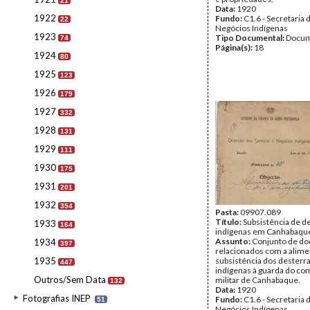
21
Data:
1920
1922
Fundo:
C1.6 - Secretaria 
22
Negócios Indígenas
1923
Tipo Documental:
Docum
74
Página(s):
18
1924
80
1925
123
1926
179
1927
332
1928
131
1929
111
1930
175
1931
201
1932
354
Pasta:
09907.089
Título:
Subsistência de d
1933
164
indígenas em Canhabaqu
Assunto:
Conjunto de d
1934
397
relacionados com a alime
1935
subsistência dos desterr
447
indígenas à guarda do c
Outros/Sem Data
militar de Canhabaque.
132
Data:
1920
Fotografias INEP
Fundo:
C1.6 - Secretaria 
51
Negócios Indígenas