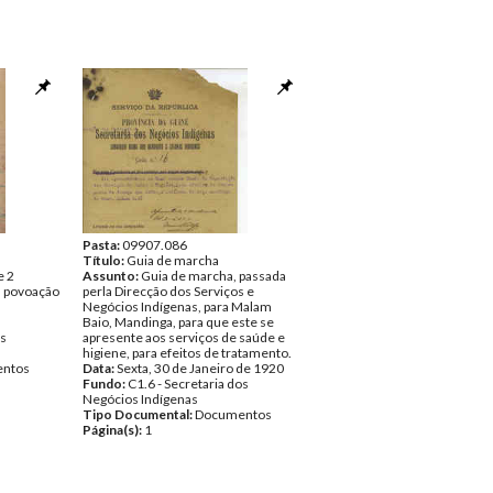
Pasta:
09907.086
Título:
Guia de marcha
e 2
Assunto:
Guia de marcha, passada
a povoação
perla Direcção dos Serviços e
Negócios Indígenas, para Malam
Baio, Mandinga, para que este se
os
apresente aos serviços de saúde e
higiene, para efeitos de tratamento.
ntos
Data:
Sexta, 30 de Janeiro de 1920
Fundo:
C1.6 - Secretaria dos
Negócios Indígenas
Tipo Documental:
Documentos
Página(s):
1