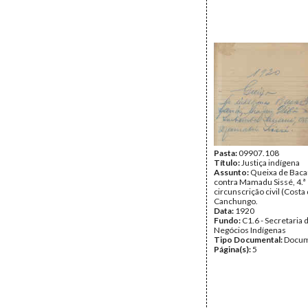
Pasta:
09907.108
Título:
Justiça indígena
Assunto:
Queixa de Baca
contra Mamadu Sissé, 4.ª
circunscrição civil (Costa 
Canchungo.
Data:
1920
Fundo:
C1.6 - Secretaria 
Negócios Indígenas
Tipo Documental:
Docum
Página(s):
5