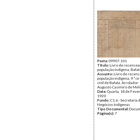
Pasta:
09907.101
Título:
Livro de recense
população indígena, Bafat
Assunto:
Livro de recen
população indígena, 9.ª c
civil de Bafatá. Arrolado
Augusto Casimiro de Mel
Data:
Quarta, 18 de Fever
1920
Fundo:
C1.6 - Secretaria 
Negócios Indígenas
Tipo Documental:
Docum
Página(s):
7