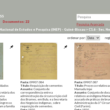
55
Documentos:
22
Pesquisa Avançada
Nacional de Estudos e Pesquisa (INEP) - Guiné-Bissau
>
C1.6 - Sec. Ne
ordenar por:
reg
Pasta:
09907.084
Pasta:
09907.087
ldados
Título:
Requisição de sementes
Título:
Processo relativo a
Assunto:
Conjunto de
Mamadu Injai
retária dos
correspondência entre a
Assunto:
Conjunto de do
vo a
administração da circunscrição civil
relativos ao indígena Mamad
dados
dos Brames, em Bula, e a Secretaria
acusado de práticas de brux
 ingresso
dos Negócios Indígenas, sobre
Administração da 3.º Circu
am a família
requisição de sementes.
Civil (Farim).
Data:
1920
Data:
1920