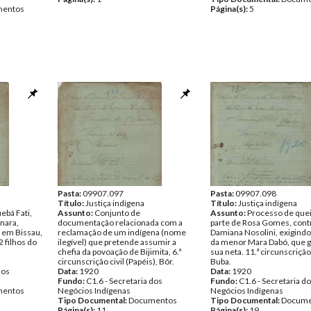
entos
Página(s):
5
Pasta:
09907.097
Pasta:
09907.098
Título:
Justiça indígena
Título:
Justiça indígena
ebá Fati,
Assunto:
Conjunto de
Assunto:
Processo de quei
nara,
documentação relacionada com a
parte de Rosa Gomes, cont
e em Bissau,
reclamação de um indígena (nome
Damiana Nosolini, exigindo
 filhos do
ilegível) que pretende assumir a
da menor Mara Dabó, que g
chefia da povoação de Bijimita, 6.ª
sua neta. 11.ª circunscrição 
circunscrição civil (Papéis), Bôr.
Buba.
dos
Data:
1920
Data:
1920
Fundo:
C1.6 - Secretaria dos
Fundo:
C1.6 - Secretaria d
entos
Negócios Indígenas
Negócios Indígenas
Tipo Documental:
Documentos
Tipo Documental:
Docume
Página(s):
11
Página(s):
19