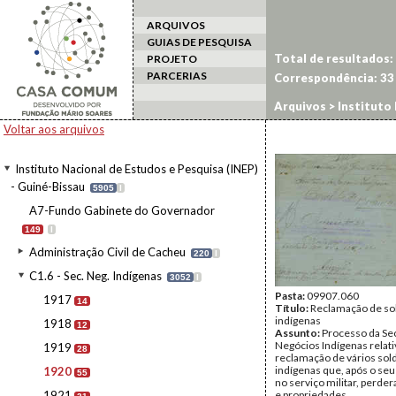
ARQUIVOS
GUIAS DE PESQUISA
Total de resultados:
PROJETO
PARCERIAS
Correspondência:
33
Arquivos
>
Instituto 
Voltar aos arquivos
Instituto Nacional de Estudos e Pesquisa (INEP)
- Guiné-Bissau
5905
I
A7-Fundo Gabinete do Governador
149
I
Administração Civil de Cacheu
220
I
C1.6 - Sec. Neg. Indígenas
3052
I
Pasta:
09907.060
1917
14
Título:
Reclamação de so
indígenas
1918
12
Assunto:
Processo da Sec
Negócios Indígenas relati
1919
28
reclamação de vários sol
indígenas que, após o seu
1920
55
no serviço militar, perder
1921
e propriedades.