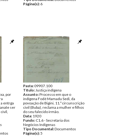
Página(s):
6
Pasta:
09907.100
Título:
Justiça indígena
xa, por
Assunto:
Processo em que o
ra
indígena Fodé Mamadu Sedi, da
 a entrga
povoação de Bigini, 11.ª circunscrição
anate ser
civil (Buba), reclama a mulher e filhos
civil,
do seu falecido irmão.
Data:
1920
Fundo:
C1.6 - Secretaria dos
os
Negócios Indígenas
Tipo Documental:
Documentos
ntos
Página(s):
5