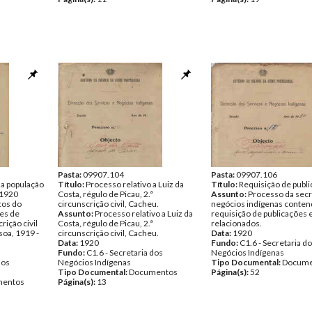
Pasta:
09907.104
Pasta:
09907.106
a população
Título:
Processo relativo a Luiz da
Título:
Requisição de publ
 1920
Costa, régulo de Picau, 2.ª
Assunto:
Processo da secr
cos do
circunscrição civil, Cacheu.
negócios indígenas conte
es de
Assunto:
Processo relativo a Luiz da
requisição de publicações 
rição civil
Costa, régulo de Picau, 2.ª
relacionados.
soa, 1919 -
circunscrição civil, Cacheu.
Data:
1920
Data:
1920
Fundo:
C1.6 - Secretaria d
Fundo:
C1.6 - Secretaria dos
Negócios Indígenas
dos
Negócios Indígenas
Tipo Documental:
Docume
Tipo Documental:
Documentos
Página(s):
52
entos
Página(s):
13