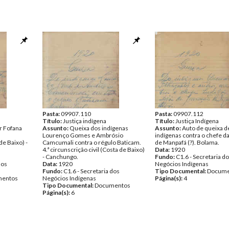
Pasta:
09907.110
Pasta:
09907.112
Título:
Justiça indígena
Título:
Justiça Indígena
r Fofana
Assunto:
Queixa dos indígenas
Assunto:
Auto de queixa d
Lourenço Gomes e Ambrósio
indígenas contra o chefe d
de Baixo) -
Camcumali contra o régulo Baticam.
de Manpafá (?). Bolama.
4.ª circunscrição civil (Costa de Baixo)
Data:
1920
- Canchungo.
Fundo:
C1.6 - Secretaria d
dos
Data:
1920
Negócios Indígenas
Fundo:
C1.6 - Secretaria dos
Tipo Documental:
Docume
entos
Negócios Indígenas
Página(s):
4
Tipo Documental:
Documentos
Página(s):
6