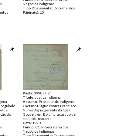
os
Negócios Indígenas
Tipo Documental:
Documentos
ntos
Página(s):
15
Pasta:
09907.095
Título:
Justiça indígena
gena
Assunto:
Processo do indígena
, regulado
Caetano Biague contra Francisco
il de
Nunes Agria, gerente da Casa
ução do
Gouveia em Bolama, acusado de
roubo de macarra.
Data:
1920
os
Fundo:
C1.6 - Secretaria dos
Negócios Indígenas
ntos
Tipo Documental:
Documentos