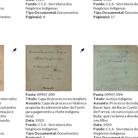
Fundo:
C1.6 - Secretaria dos
Fundo:
C1.6 - Secretaria d
dos
Negócios Indígenas
Negócios Indígenas
Tipo Documental:
Documentos
Tipo Documental:
Docume
entos
Página(s):
4
Página(s):
17
Pasta:
09907.090
Pasta:
09907.094
esterrados
Título:
Capa de processo incompleto
Título:
Justiça indígena
e
Assunto:
Capa de processo relativo a
Assunto:
Processo do indí
ocumentos
proposta do administrador de Farim
Bacar Saní, de Bacar Conté
ntação e
para pagamento a chefe indígena
de Forreá, circunscrição civ
ados
local.
Buba, que reclama a devol
omando
Data:
1920
seu filho.
Fundo:
C1.6 - Secretaria dos
Data:
1920
Negócios Indígenas
Fundo:
C1.6 - Secretaria d
dos
Tipo Documental:
Documentos
Negócios Indígenas
Página(s):
1
Tipo Documental:
Docume