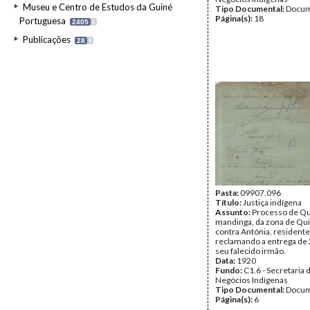
Museu e Centro de Estudos da Guiné
Tipo Documental:
Docum
Página(s):
18
Portuguesa
2405
I
Publicações
28
I
Pasta:
09907.096
Título:
Justiça indígena
Assunto:
Processo de Qu
mandinga, da zona de Qui
contra Antónia, resident
reclamando a entrega de 2
seu falecido irmão.
Data:
1920
Fundo:
C1.6 - Secretaria 
Negócios Indígenas
Tipo Documental:
Docum
Página(s):
6