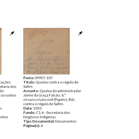
Pasta:
09907.107
icações
Título:
Queixa contra o régulo de
etaria dos
Safim
ndo
Assunto:
Queixa do administrador
e assuntos
Jaime da Graça Falcão, 6.ª
circunscrição civil (Papéis), Bôr,
contra o régulo de Safim.
os
Data:
1920
Fundo:
C1.6 - Secretaria dos
ntos
Negócios Indígenas
Tipo Documental:
Documentos
Página(s):
6