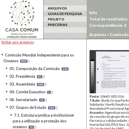
ARQUIVOS
Info
GUIAS DE PESQUISA
Total de resultados:
PROJETO
PARCERIAS
Correspondência:
2
Arquivos
>
Comissão 
Groups III (pt2)
Voltar aos arquivos
Comissão Mundial Independente para os
Oceanos
999
I
01. Composição da Comissão
130
02. Presidência
91
I
03. Assembleia
498
I
04. Comité Executivo
1
I
Pasta:
10665.003.016
06. Secretariado
Título:
Study Group Partn
15
I
Solidarity: North/South Is
07. Grupos de Estudo
259
I
Annotated Provisional A
Assunto:
Agenda provisó
7.1. Estrutura jurídica e institucional
da reunião do grupo de e
Parceria e solidariedade
para a utilização e proteção dos
Norte/Sul (SG/PS/2 Rev. 1
oceanos
70
I
25-26 de abril de 1997.