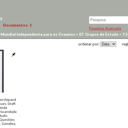
3
Documentos:
1
Pesquisa Avançada
Mundial Independente para os Oceanos
>
07. Grupos de Estudo
>
7.5
ordenar por:
reg
ership and
sues. Draft
genda
ria anotada
studo
: Questões
), Genebra,