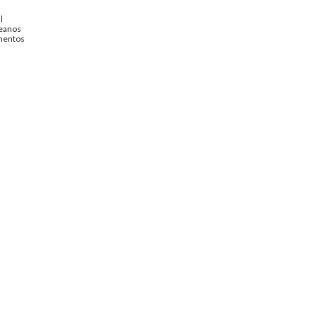
l
ceanos
entos