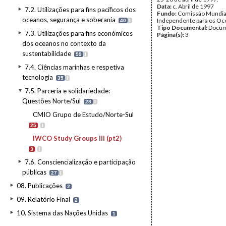
Data:
c. Abril de 1997
7.2. Utilizações para fins pacíficos dos
Fundo:
Comissão Mundia
oceanos, segurança e soberania
Independente para os O
40
I
Tipo Documental:
Docum
7.3. Utilizações para fins económicos
Página(s):
3
dos oceanos no contexto da
sustentabilidade
59
I
7.4. Ciências marinhas e respetiva
tecnologia
35
I
7.5. Parceria e solidariedade:
Questões Norte/Sul
28
I
CMIO Grupo de Estudo/Norte-Sul
25
I
IWCO Study Groups III (pt2)
3
I
7.6. Consciencialização e participação
públicas
27
I
08. Publicações
2
09. Relatório Final
2
10. Sistema das Nações Unidas
1