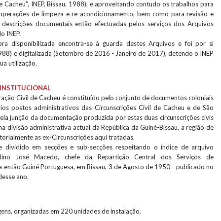
e Cacheu", INEP, Bissau, 1988), e aproveitando contudo os trabalhos para
s operações de limpeza e re-acondicionamento, bem como para revisão e
descrições documentais então efectuadas pelos serviços dos Arquivos
do INEP.
a disponibilizada encontra-se à guarda destes Arquivos e foi por si
988) e digitalizada (Setembro de 2016 - Janeiro de 2017), detendo o INEP
ua utilização.
INSTITUCIONAL
ação Civil de Cacheu é constituído pelo conjunto de documentos coloniais
ios postos administrativos das Circunscrições Civil de Cacheu e de São
la junção da documentação produzida por estas duas circunscrições civis
na divisão administrativa actual da República da Guiné-Bissau, a região de
torialmente as ex-Circunscrições aqui tratadas.
 dividido em secções e sub-secções respeitando o índice de arquivo
lino José Macedo, chefe da Repartição Central dos Serviços de
da então Guiné Portuguesa, em Bissau, 3 de Agosto de 1950 - publicado no
 desse ano.
ens, organizadas em 220 unidades de instalação.