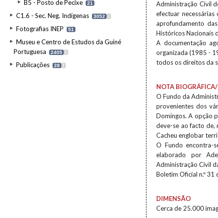
B5 - Posto de Pecixe
Administração Civil d
21
efectuar necessária
C1.6 - Sec. Neg. Indígenas
3052
I
aprofundamento das 
Fotografias INEP
51
Históricos Nacionais 
Museu e Centro de Estudos da Guiné
A documentação agor
Portuguesa
organizada (1985 - 1
2405
I
todos os direitos da s
Publicações
28
I
NOTA BIOGRÁFICA/
O Fundo da Administr
provenientes dos vár
Domingos. A opção pe
deve-se ao facto de, 
Cacheu englobar terri
O Fundo encontra-se
elaborado por Ade
Administração Civil 
Boletim Oficial n.º 31
DIMENSÃO
Cerca de 25.000 imag