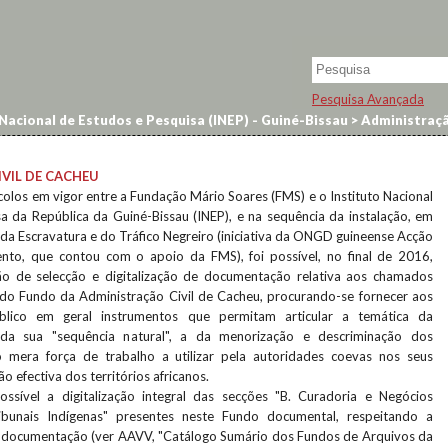
Pesquisa Avançada
Nacional de Estudos e Pesquisa (INEP) - Guiné-Bissau
>
Administraçã
VIL DE CACHEU
olos em vigor entre a Fundação Mário Soares (FMS) e o Instituto Nacional
a da República da Guiné-Bissau (INEP), e na sequência da instalação, em
da Escravatura e do Tráfico Negreiro (iniciativa da ONGD guineense Acção
nto, que contou com o apoio da FMS), foi possível, no final de 2016,
o de selecção e digitalização de documentação relativa aos chamados
 do Fundo da Administração Civil de Cacheu, procurando-se fornecer aos
úblico em geral instrumentos que permitam articular a temática da
da sua "sequência natural", a da menorização e descriminação dos
 mera força de trabalho a utilizar pela autoridades coevas nos seus
o efectiva dos territórios africanos.
ossível a digitalização integral das secções "B. Curadoria e Negócios
ibunais Indígenas" presentes neste Fundo documental, respeitando a
da documentação (ver AAVV, "Catálogo Sumário dos Fundos de Arquivos da