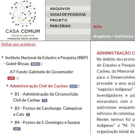
ARQUIVOS
GUIAS DE PESQUISA
PROJETO
PARCERIAS
Info
Arquivos
>
Instituto 
Voltar aos arquivos
ADMINISTRAÇÃO CI
Instituto Nacional de Estudos e Pesquisa (INEP)
No âmbito dos protoc
- Guiné-Bissau
5905
I
de Estudos e Pesquis
Cacheu, do Memorial 
A7-Fundo Gabinete do Governador
para o Desenvolvime
149
I
proceder a uma acçã
Administração Civil de Cacheu
220
I
"negócios indígenas"
B1 - Administração da Circunscrição
investigadores e p
Civil de Cacheu
70
escravatura com a 
autóctones enquanto
B3 - Postos de Canchungo, Calequisse
esforços de colonizaçã
e Caio
2
Nestes termos foi p
B4 - Postos de S. Domingos e Suzana
Indígenas" e "M. Tr
127
organização inicial 