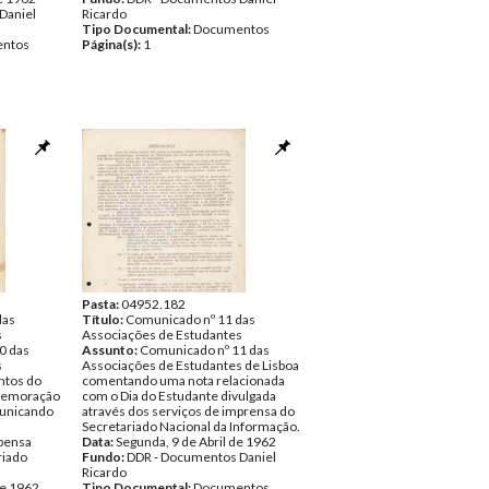
Daniel
Ricardo
Tipo Documental:
Documentos
ntos
Página(s):
1
Pasta:
04952.182
das
Título:
Comunicado nº 11 das
s
Associações de Estudantes
0 das
Assunto:
Comunicado nº 11 das
s
Associações de Estudantes de Lisboa
ntos do
comentando uma nota relacionada
omemoração
com o Dia do Estudante divulgada
municando
através dos serviços de imprensa do
Secretariado Nacional da Informação.
pensa
Data:
Segunda, 9 de Abril de 1962
riado
Fundo:
DDR - Documentos Daniel
Ricardo
de 1962
Tipo Documental:
Documentos