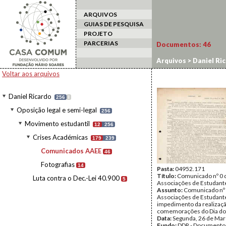
ARQUIVOS
GUIAS DE PESQUISA
PROJETO
PARCERIAS
Documentos:
46
Arquivos
>
Daniel Ri
Voltar aos arquivos
Daniel Ricardo
256
I
Oposição legal e semi-legal
256
Movimento estudantil
12
256
Crises Académicas
179
239
Comunicados AAEE
46
Fotografias
14
Pasta:
04952.171
Título:
Comunicado nº 0 
Luta contra o Dec.-Lei 40.900
5
Associações de Estudant
Assunto:
Comunicado nº 
Associações de Estudant
impedimento da realizaç
comemorações do Dia do
Data:
Segunda, 26 de Mar
Fundo:
DDR - Documentos