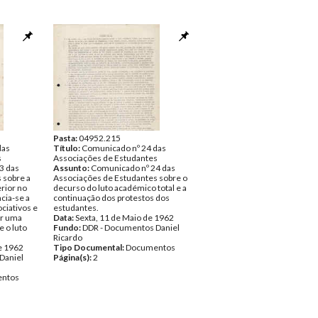
Pasta:
04952.215
das
Título:
Comunicado nº 24 das
s
Associações de Estudantes
3 das
Assunto:
Comunicado nº 24 das
 sobre a
Associações de Estudantes sobre o
erior no
decurso do luto académico total e a
cia-se a
continuação dos protestos dos
ciativos e
estudantes.
ar uma
Data:
Sexta, 11 de Maio de 1962
e o luto
Fundo:
DDR - Documentos Daniel
Ricardo
e 1962
Tipo Documental:
Documentos
Daniel
Página(s):
2
ntos