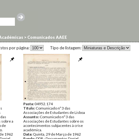
 Académicas
>
Comunicados AAEE
istos por página:
Tipo de listagem:
Pasta:
04952.174
as
Título:
Comunicado nº 3 das
s
Associações de Estudantes de Lisboa
 das
Assunto:
Comunicado nº 3 das
 sobre a
Associações de Estudantes sobre os
o de
acontecimentos subjacentes à crise
o.
académica.
 de 1962
Data:
Quinta, 29 de Março de 1962
Daniel
Fundo:
DDR - Documentos Daniel