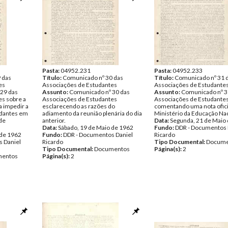
Pasta:
04952.231
Pasta:
04952.233
 das
Título:
Comunicado nº 30 das
Título:
Comunicado nº 31 
es
Associações de Estudantes
Associações de Estudante
29 das
Assunto:
Comunicado nº 30 das
Assunto:
Comunicado nº 3
s sobre a
Associações de Estudantes
Associações de Estudante
a impedir a
esclarecendo as razões do
comentando uma nota ofic
udantes em
adiamento da reunião plenária do dia
Ministério da Educação Nac
ade
anterior.
Data:
Segunda, 21 de Maio
Data:
Sábado, 19 de Maio de 1962
Fundo:
DDR - Documentos 
 de 1962
Fundo:
DDR - Documentos Daniel
Ricardo
 Daniel
Ricardo
Tipo Documental:
Docume
Tipo Documental:
Documentos
Página(s):
2
entos
Página(s):
2