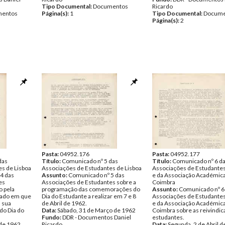
Tipo Documental:
Documentos
Ricardo
entos
Página(s):
1
Tipo Documental:
Docume
Página(s):
2
Pasta:
04952.176
Pasta:
04952.177
das
Título:
Comunicado nº 5 das
Título:
Comunicado nº 6 d
s de Lisboa
Associações de Estudantes de Lisboa
Associações de Estudantes
4 das
Assunto:
Comunicado nº 5 das
e da Associação Académic
es
Associações de Estudantes sobre a
Coimbra
o pela
programação das comemorações do
Assunto:
Comunicado nº 6
ado em que
Dia do Estudante a realizar em 7 e 8
Associações de Estudantes
a sua
de Abril de 1962.
e da Associação Académic
do Dia do
Data:
Sábado, 31 de Março de 1962
Coimbra sobre as reivindi
Fundo:
DDR - Documentos Daniel
estudantes.
 de 1962
Ricardo
Data:
Segunda, 2 de Abril 