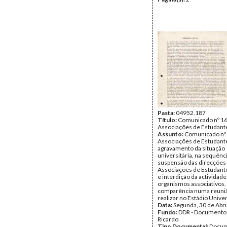
Pasta:
04952.187
Título:
Comunicado nº 16
Associações de Estudant
Assunto:
Comunicado nº 
Associações de Estudant
agravamento da situação
universitária, na sequênc
suspensão das direcções
Associações de Estudante
e interdição da actividad
organismos associativos.
comparência numa reuniã
realizar no Estádio Univer
Data:
Segunda, 30 de Abri
Fundo:
DDR - Documentos
Ricardo
Tipo Documental:
Docum