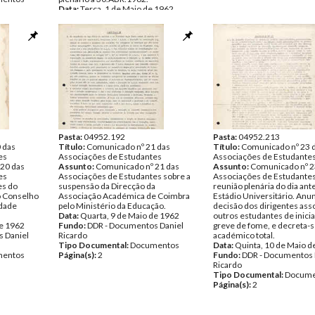
Data:
Terça, 1 de Maio de 1962
Fundo:
DDR - Documentos Daniel
Ricardo
Tipo Documental:
Documentos
Página(s):
2
Pasta:
04952.192
Pasta:
04952.213
 das
Título:
Comunicado nº 21 das
Título:
Comunicado nº 23 
es
Associações de Estudantes
Associações de Estudante
20 das
Assunto:
Comunicado nº 21 das
Assunto:
Comunicado nº 2
es
Associações de Estudantes sobre a
Associações de Estudantes
es do
suspensão da Direcção da
reunião plenária do dia ant
o Conselho
Associação Académica de Coimbra
Estádio Universitário. Anun
idade
pelo Ministério da Educação.
decisão dos dirigentes asso
Data:
Quarta, 9 de Maio de 1962
outros estudantes de inici
de 1962
Fundo:
DDR - Documentos Daniel
greve de fome, e decreta-s
 Daniel
Ricardo
académico total.
Tipo Documental:
Documentos
Data:
Quinta, 10 de Maio d
entos
Página(s):
2
Fundo:
DDR - Documentos 
Ricardo
Tipo Documental:
Docume
Página(s):
2