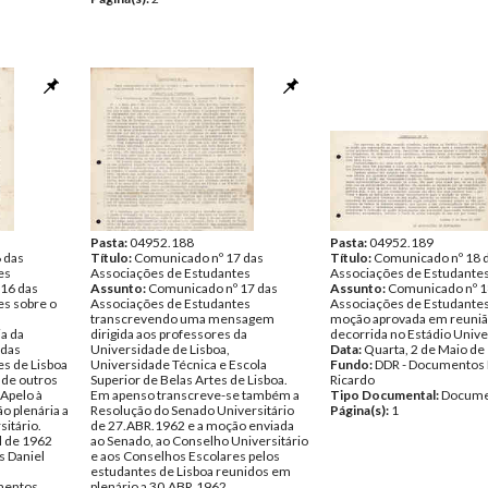
Pasta:
04952.188
Pasta:
04952.189
 das
Título:
Comunicado nº 17 das
Título:
Comunicado nº 18 
es
Associações de Estudantes
Associações de Estudante
16 das
Assunto:
Comunicado nº 17 das
Assunto:
Comunicado nº 1
es sobre o
Associações de Estudantes
Associações de Estudantes
transcrevendo uma mensagem
moção aprovada em reunião
ia da
dirigida aos professores da
decorrida no Estádio Univer
 das
Universidade de Lisboa,
Data:
Quarta, 2 de Maio de
s de Lisboa
Universidade Técnica e Escola
Fundo:
DDR - Documentos 
e de outros
Superior de Belas Artes de Lisboa.
Ricardo
 Apelo à
Em apenso transcreve-se também a
Tipo Documental:
Docume
o plenária a
Resolução do Senado Universitário
Página(s):
1
sitário.
de 27.ABR.1962 e a moção enviada
l de 1962
ao Senado, ao Conselho Universitário
 Daniel
e aos Conselhos Escolares pelos
estudantes de Lisboa reunidos em
entos
plenário a 30.ABR.1962.