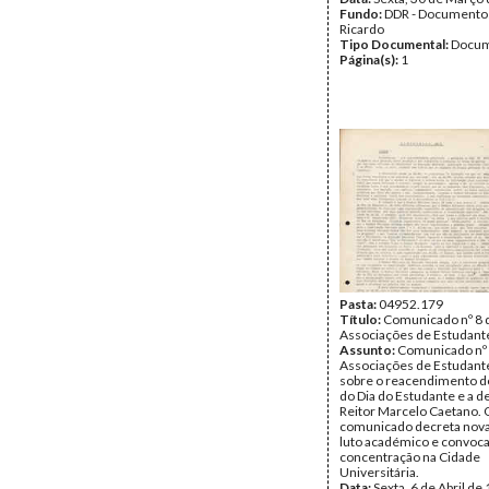
Fundo:
DDR - Documentos
Ricardo
Tipo Documental:
Docum
Página(s):
1
Pasta:
04952.179
Título:
Comunicado nº 8 
Associações de Estudante
Assunto:
Comunicado nº 
Associações de Estudante
sobre o reacendimento d
do Dia do Estudante e a 
Reitor Marcelo Caetano. 
comunicado decreta nov
luto académico e convoc
concentração na Cidade
Universitária.
Data:
Sexta, 6 de Abril de