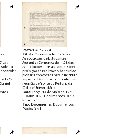
Pasta:
04952.224
das
Título:
Comunicado nº 28 das
s
Associações de Estudantes
7 das
Assunto:
Comunicado nº 28 das
 sobre as
Associações de Estudantes sobre a
desenrolar
proibição da realização da reunião
plenária convocada para o Instituto
 de 1962
Superior Técnico e marcando nova
Daniel
reunião defronte da Reitoria da
Cidade Universitária.
ntos
Data:
Terça, 15 de Maio de 1962
Fundo:
DDR - Documentos Daniel
Ricardo
Tipo Documental:
Documentos
Página(s):
1