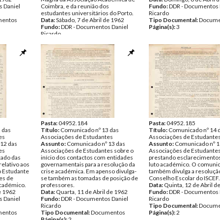
 Daniel
Coimbra, e da reunião dos
Fundo:
DDR - Documentos 
estudantes universitários do Porto.
Ricardo
entos
Data:
Sábado, 7 de Abril de 1962
Tipo Documental:
Docume
Fundo:
DDR - Documentos Daniel
Página(s):
3
Ricardo
Tipo Documental:
Documentos
Página(s):
1
Pasta:
04952.184
Pasta:
04952.185
 das
Título:
Comunicado nº 13 das
Título:
Comunicado nº 14 
es
Associações de Estudantes
Associações de Estudante
12 das
Assunto:
Comunicado nº 13 das
Assunto:
Comunicado nº 1
es
Associações de Estudantes sobre o
Associações de Estudante
ado das
início dos contactos com entidades
prestando esclarecimentos
elativo aos
governamentais para a resolução da
luto académico. O comuni
o Estudante
crise académica. Em apenso divulga-
também divulga a resoluçã
es de
se também as tomadas de posição de
Conselho Escolar do ISCEF.
académico.
professores.
Data:
Quinta, 12 de Abril d
de 1962
Data:
Quarta, 11 de Abril de 1962
Fundo:
DDR - Documentos 
 Daniel
Fundo:
DDR - Documentos Daniel
Ricardo
Ricardo
Tipo Documental:
Docume
entos
Tipo Documental:
Documentos
Página(s):
2
Página(s):
2