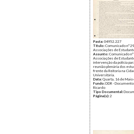
Pasta:
04952.227
Título:
Comunicado nº 29
Associações de Estudant
Assunto:
Comunicado nº 
Associações de Estudante
intervenção da polícia par
reunião plenária dos est
frente da Reitoria na Cid
Universitária.
Data:
Quarta, 16 de Maio
Fundo:
DDR - Documentos
Ricardo
Tipo Documental:
Docum
Página(s):
2