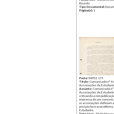
Ricardo
Tipo Documental:
Docum
Página(s):
1
Pasta:
04952.175
Título:
Comunicado nº 4 
Associações de Estudante
Assunto:
Comunicado nº 
Associações de Estudant
criticando a não publicaçã
imprensa de um comunic
as associações definiam 
posição face ao problema 
Estudante.
Data:
Sexta, 30 de Março