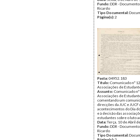
Fundo:
DDR - Documentos
Ricardo
Tipo Documental:
Docum
Página(s):
2
Pasta:
04952.183
Título:
Comunicado nº 12
Associações de Estudant
Assunto:
Comunicado nº 
Associações de Estudant
comentando um comunic
direcções da JUC e JUCF r
acontecimentos do Dia d
e à decisão das associaçõ
estudantes sobre o luto 
Data:
Terça, 10 de Abril 
Fundo:
DDR - Documentos
Ricardo
Tipo Documental:
Docum
Página(s):
2