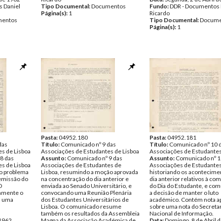
 Daniel
Tipo Documental:
Documentos
Fundo:
DDR - Documentos 
Página(s):
1
Ricardo
entos
Tipo Documental:
Docume
Página(s):
1
Pasta:
04952.180
Pasta:
04952.181
das
Título:
Comunicado nº 9 das
Título:
Comunicado nº 10 
s de Lisboa
Associações de Estudantes de Lisboa
Associações de Estudante
8 das
Assunto:
Comunicado nº 9 das
Assunto:
Comunicado nº 1
s de Lisboa
Associações de Estudantes de
Associações de Estudante
o problema
Lisboa, resumindo a moção aprovada
historiando os acontecime
demissão do
na concentração do dia anterior e
dia anterior relativos à c
O
enviada ao Senado Universitário, e
do Dia do Estudante, e co
amente o
convocando uma Reunião Plenária
a decisão de manter o luto
a uma
dos Estudantes Universitários de
académico. Contém nota a
Lisboa. O comunicado resume
sobre uma nota do Secreta
também os resultados da Assembleia
Nacional de Informação.
 1962
Magna da Associação Académica de
Data:
Domingo, 8 de Abril 