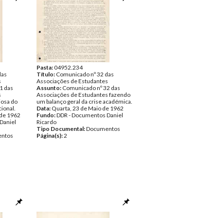
Pasta:
04952.234
das
Título:
Comunicado nº 32 das
s
Associações de Estudantes
1 das
Assunto:
Comunicado nº 32 das
s
Associações de Estudantes fazendo
iosa do
um balanço geral da crise académica.
ional.
Data:
Quarta, 23 de Maio de 1962
 de 1962
Fundo:
DDR - Documentos Daniel
Daniel
Ricardo
Tipo Documental:
Documentos
ntos
Página(s):
2