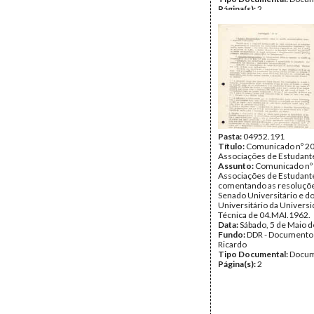
Página(s):
2
Pasta:
04952.191
Título:
Comunicado nº 20
Associações de Estudant
Assunto:
Comunicado nº 
Associações de Estudant
comentando as resoluçõ
Senado Universitário e d
Universitário da Univers
Técnica de 04.MAI.1962.
Data:
Sábado, 5 de Maio 
Fundo:
DDR - Documentos
Ricardo
Tipo Documental:
Docum
Página(s):
2