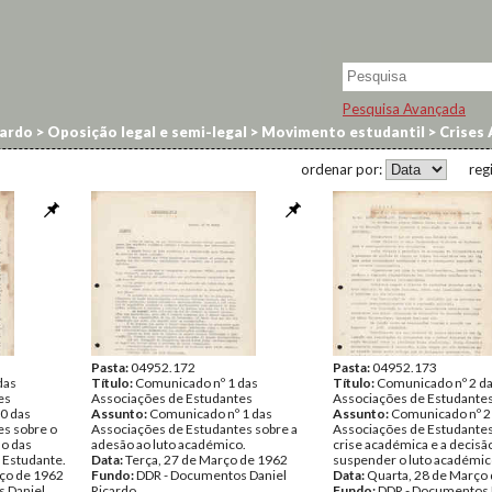
Pesquisa Avançada
cardo
>
Oposição legal e semi-legal
>
Movimento estudantil
>
Crises
ordenar por:
reg
Pasta:
04952.172
Pasta:
04952.173
das
Título:
Comunicado nº 1 das
Título:
Comunicado nº 2 d
es
Associações de Estudantes
Associações de Estudante
0 das
Assunto:
Comunicado nº 1 das
Assunto:
Comunicado nº 2
es sobre o
Associações de Estudantes sobre a
Associações de Estudantes
ão das
adesão ao luto académico.
crise académica e a decisã
 Estudante.
Data:
Terça, 27 de Março de 1962
suspender o luto académic
ço de 1962
Fundo:
DDR - Documentos Daniel
Data:
Quarta, 28 de Março
 Daniel
Ricardo
Fundo:
DDR - Documentos 