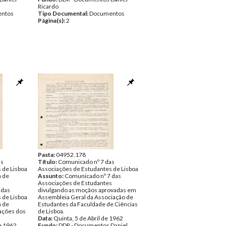
Ricardo
ntos
Tipo Documental:
Documentos
Página(s):
2
Pasta:
04952.178
as
Título:
Comunicado nº 7 das
 de Lisboa
Associações de Estudantes de Lisboa
a de
Assunto:
Comunicado nº 7 das
Associações de Estudantes
 das
divulgando as moçãos aprovadas em
 de Lisboa
Assembleia Geral da Associação de
a de
Estudantes da Faculdade de Ciências
cações dos
de Lisboa.
Data:
Quinta, 5 de Abril de 1962
de 1962
Fundo:
DDR - Documentos Daniel