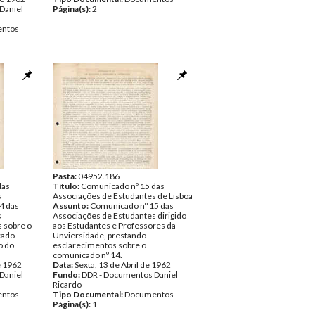
Daniel
Página(s):
2
ntos
Pasta:
04952.186
das
Título:
Comunicado nº 15 das
s
Associações de Estudantes de Lisboa
4 das
Assunto:
Comunicado nº 15 das
s
Associações de Estudantes dirigido
 sobre o
aos Estudantes e Professores da
cado
Unviersidade, prestando
o do
esclarecimentos sobre o
comunicado nº 14.
e 1962
Data:
Sexta, 13 de Abril de 1962
Daniel
Fundo:
DDR - Documentos Daniel
Ricardo
ntos
Tipo Documental:
Documentos
Página(s):
1