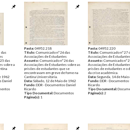
Pasta:
04952.218
Pasta:
04952.220
 das
Título:
Comunicado nº 26 das
Título:
Comunicado nº 27 
es
Associações de Estudantes
Associações de Estudante
25 das
Assunto:
Comunicado nº 26 das
Assunto:
Comunicado nº 2
s sobre a
Associações de Estudantes sobre as
Associações de Estudantes
ntina
prisões de estudantes que se
prisões de estudantes e o 
encontravam em greve de fome na
da crise académica.
e 1962
Cantina Universitária.
Data:
Segunda, 14 de Maio
 Daniel
Data:
Sábado, 12 de Maio de 1962
Fundo:
DDR - Documentos 
Fundo:
DDR - Documentos Daniel
Ricardo
entos
Ricardo
Tipo Documental:
Docume
Tipo Documental:
Documentos
Página(s):
2
Página(s):
1