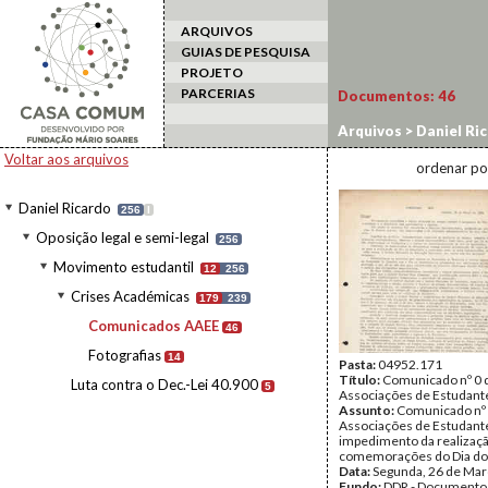
ARQUIVOS
GUIAS DE PESQUISA
PROJETO
PARCERIAS
Documentos:
46
Arquivos
>
Daniel Ri
Comunicados AAEE
Voltar aos arquivos
ordenar po
Daniel Ricardo
256
I
Oposição legal e semi-legal
256
Movimento estudantil
12
256
Crises Académicas
179
239
Comunicados AAEE
46
Fotografias
14
Pasta:
04952.171
Título:
Comunicado nº 0 
Luta contra o Dec.-Lei 40.900
5
Associações de Estudant
Assunto:
Comunicado nº 
Associações de Estudant
impedimento da realizaç
comemorações do Dia do
Data:
Segunda, 26 de Mar
Fundo:
DDR - Documentos