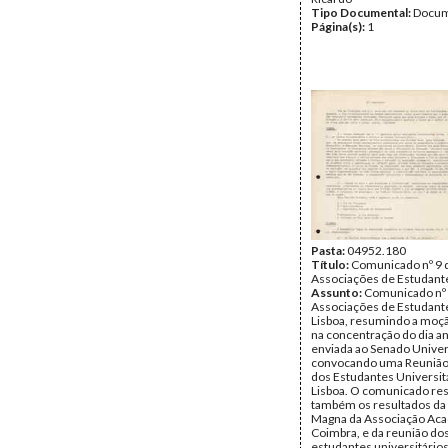
Tipo Documental:
Docum
Página(s):
1
Pasta:
04952.180
Título:
Comunicado nº 9 
Associações de Estudante
Assunto:
Comunicado nº 
Associações de Estudant
Lisboa, resumindo a moç
na concentração do dia an
enviada ao Senado Univers
convocando uma Reunião 
dos Estudantes Universit
Lisboa. O comunicado r
também os resultados da
Magna da Associação Ac
Coimbra, e da reunião do
estudantes universitários