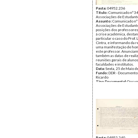
Pasta:
04952.236
Título:
Comunicado nº 34
Associações de Estudant
Assunto:
Comunicado nº 
Associações de Estudante
posições dos professore
à crise académica, desta
particular o caso do Prof. 
Cintra, e informando da r
uma manifestação de h
este professor. Anuncia
também as datas de reali
reuniões gerais de alunos
faculdades e institutos.
Data:
Sexta, 25 de Maio d
Fundo:
DDR - Documentos
Ricardo
Tipo Documental:
Docum
Página(s):
1
Pasta:
04952.240