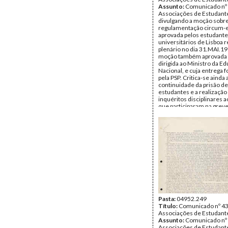
Assunto:
Comunicado nº 
Associações de Estudant
divulgando a moção sobre
regulamentação circum-e
aprovada pelos estudant
universitários de Lisboa
plenário no dia 31.MAI.19
moção também aprovada 
dirigida ao Ministro da E
Nacional, e cuja entrega 
pela PSP. Critica-se ainda 
continuidade da prisão de
estudantes e a realização
inquéritos disciplinares 
que participaram na grev
Data:
Sábado, 2 de Junho
Fundo:
DDR - Documentos
Ricardo
Tipo Documental:
Docum
Página(s):
2
Pasta:
04952.249
Título:
Comunicado nº 43
Associações de Estudant
Assunto:
Comunicado nº 
Associações de Estudant