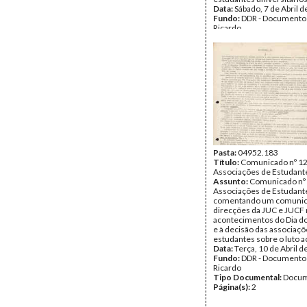
Data:
Sábado, 7 de Abril 
Fundo:
DDR - Documentos
Ricardo
Tipo Documental:
Docum
Página(s):
1
Pasta:
04952.183
Título:
Comunicado nº 12
Associações de Estudant
Assunto:
Comunicado nº 
Associações de Estudant
comentando um comunic
direcções da JUC e JUCF r
acontecimentos do Dia d
e à decisão das associaçõ
estudantes sobre o luto 
Data:
Terça, 10 de Abril 
Fundo:
DDR - Documentos
Ricardo
Tipo Documental:
Docum
Página(s):
2