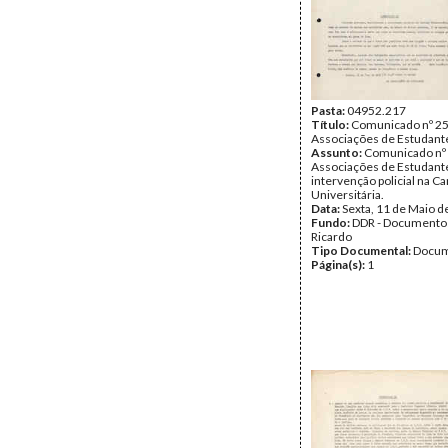
Pasta:
04952.217
Título:
Comunicado nº 25
Associações de Estudant
Assunto:
Comunicado nº 
Associações de Estudante
intervenção policial na Ca
Universitária.
Data:
Sexta, 11 de Maio d
Fundo:
DDR - Documentos
Ricardo
Tipo Documental:
Docum
Página(s):
1