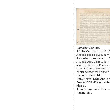
Pasta:
04952.186
Título:
Comunicado nº 15
Associações de Estudante
Assunto:
Comunicado nº 
Associações de Estudante
aos Estudantes e Profess
Unviersidade, prestando
esclarecimentos sobre o
comunicado nº 14.
Data:
Sexta, 13 de Abril d
Fundo:
DDR - Documentos
Ricardo
Tipo Documental:
Docum
Página(s):
1