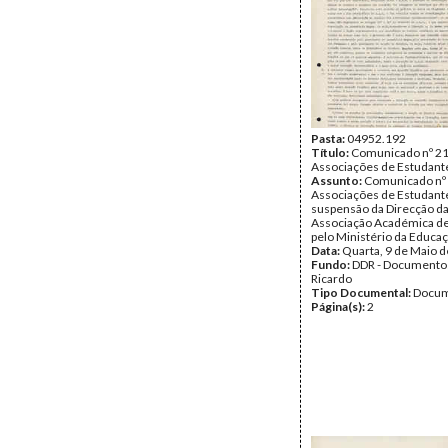
Pasta:
04952.192
Título:
Comunicado nº 21
Associações de Estudant
Assunto:
Comunicado nº 
Associações de Estudante
suspensão da Direcção d
Associação Académica d
pelo Ministério da Educaç
Data:
Quarta, 9 de Maio 
Fundo:
DDR - Documentos
Ricardo
Tipo Documental:
Docum
Página(s):
2