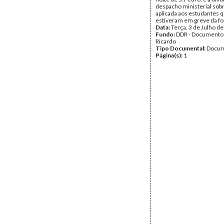
despacho ministerial sob
aplicada aos estudantes 
estiveram em greve da f
Data:
Terça, 3 de Julho d
Fundo:
DDR - Documentos
Ricardo
Tipo Documental:
Docum
Página(s):
1