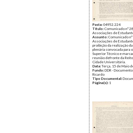
Pasta:
04952.224
Título:
Comunicado nº 28
Associações de Estudant
Assunto:
Comunicado nº 
Associações de Estudante
proibição da realização d
plenária convocada para o 
Superior Técnico e marc
reunião defronte da Reito
Cidade Universitária.
Data:
Terça, 15 de Maio 
Fundo:
DDR - Documentos
Ricardo
Tipo Documental:
Docum
Página(s):
1