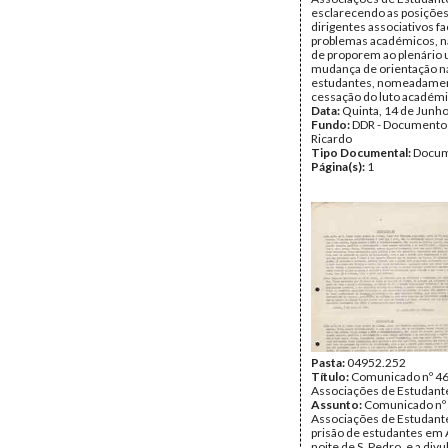
esclarecendo as posiçõe
dirigentes associativos f
problemas académicos, n
de proporem ao plenário
mudança de orientação na
estudantes, nomeadame
cessação do luto académi
Data:
Quinta, 14 de Junh
Fundo:
DDR - Documentos
Ricardo
Tipo Documental:
Docum
Página(s):
1
Pasta:
04952.252
Título:
Comunicado nº 46
Associações de Estudant
Assunto:
Comunicado nº 
Associações de Estudante
prisão de estudantes em 
noite de S. Pedro, e a div