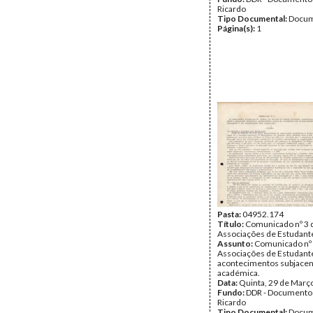
Ricardo
Tipo Documental:
Docum
Página(s):
1
Pasta:
04952.174
Título:
Comunicado nº 3 
Associações de Estudante
Assunto:
Comunicado nº 
Associações de Estudant
acontecimentos subjacent
académica.
Data:
Quinta, 29 de Març
Fundo:
DDR - Documentos
Ricardo
Tipo Documental:
Docum