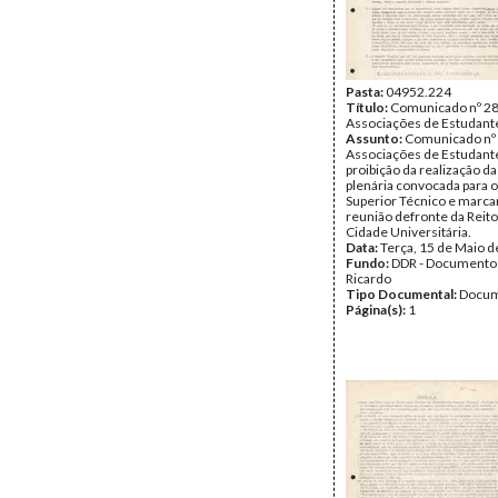
Pasta:
04952.224
Título:
Comunicado nº 28
Associações de Estudant
Assunto:
Comunicado nº 
Associações de Estudante
proibição da realização d
plenária convocada para o 
Superior Técnico e marc
reunião defronte da Reito
Cidade Universitária.
Data:
Terça, 15 de Maio 
Fundo:
DDR - Documentos
Ricardo
Tipo Documental:
Docum
Página(s):
1