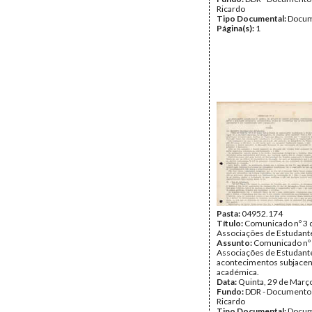
Ricardo
Tipo Documental:
Docum
Página(s):
1
Pasta:
04952.174
Título:
Comunicado nº 3 
Associações de Estudante
Assunto:
Comunicado nº 
Associações de Estudant
acontecimentos subjacent
académica.
Data:
Quinta, 29 de Març
Fundo:
DDR - Documentos
Ricardo
Tipo Documental:
Docum