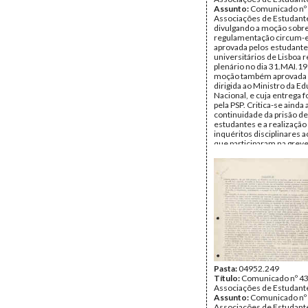
Assunto:
Comunicado nº 
Associações de Estudant
divulgando a moção sobre
regulamentação circum-e
aprovada pelos estudant
universitários de Lisboa
plenário no dia 31.MAI.19
moção também aprovada 
dirigida ao Ministro da E
Nacional, e cuja entrega 
pela PSP. Critica-se ainda 
continuidade da prisão de
estudantes e a realização
inquéritos disciplinares 
que participaram na grev
Data:
Sábado, 2 de Junho
Fundo:
DDR - Documentos
Ricardo
Tipo Documental:
Docum
Página(s):
2
Pasta:
04952.249
Título:
Comunicado nº 43
Associações de Estudant
Assunto:
Comunicado nº 
Associações de Estudant