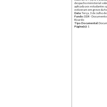
despacho ministerial sob
aplicada aos estudantes 
estiveram em greve da f
Data:
Terça, 3 de Julho d
Fundo:
DDR - Documentos
Ricardo
Tipo Documental:
Docum
Página(s):
1