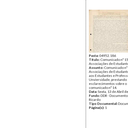
Pasta:
04952.186
Título:
Comunicado nº 15
Associações de Estudante
Assunto:
Comunicado nº 
Associações de Estudante
aos Estudantes e Profess
Unviersidade, prestando
esclarecimentos sobre o
comunicado nº 14.
Data:
Sexta, 13 de Abril d
Fundo:
DDR - Documentos
Ricardo
Tipo Documental:
Docum
Página(s):
1