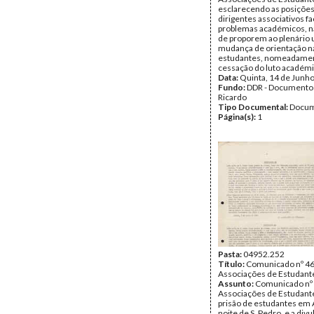
esclarecendo as posiçõe
dirigentes associativos f
problemas académicos, n
de proporem ao plenário
mudança de orientação na
estudantes, nomeadame
cessação do luto académi
Data:
Quinta, 14 de Junh
Fundo:
DDR - Documentos
Ricardo
Tipo Documental:
Docum
Página(s):
1
Pasta:
04952.252
Título:
Comunicado nº 46
Associações de Estudant
Assunto:
Comunicado nº 
Associações de Estudante
prisão de estudantes em 
noite de S. Pedro, e a div