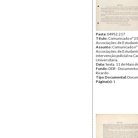
Pasta:
04952.217
Título:
Comunicado nº 25
Associações de Estudant
Assunto:
Comunicado nº 
Associações de Estudante
intervenção policial na Ca
Universitária.
Data:
Sexta, 11 de Maio d
Fundo:
DDR - Documentos
Ricardo
Tipo Documental:
Docum
Página(s):
1