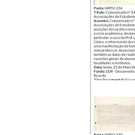
Pasta:
04952.236
Título:
Comunicado nº 34
Associações de Estudant
Assunto:
Comunicado nº 
Associações de Estudante
posições dos professore
à crise académica, desta
particular o caso do Prof. 
Cintra, e informando da r
uma manifestação de h
este professor. Anuncia
também as datas de reali
reuniões gerais de alunos
faculdades e institutos.
Data:
Sexta, 25 de Maio d
Fundo:
DDR - Documentos
Ricardo
Tipo Documental:
Docum
Página(s):
1
Pasta:
04952.240