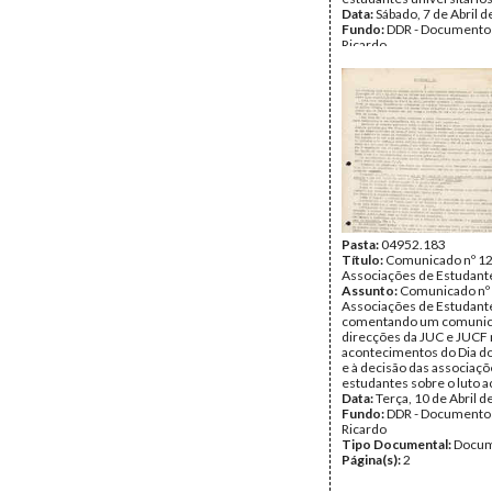
Data:
Sábado, 7 de Abril 
Fundo:
DDR - Documentos
Ricardo
Tipo Documental:
Docum
Página(s):
1
Pasta:
04952.183
Título:
Comunicado nº 12
Associações de Estudant
Assunto:
Comunicado nº 
Associações de Estudant
comentando um comunic
direcções da JUC e JUCF r
acontecimentos do Dia d
e à decisão das associaçõ
estudantes sobre o luto 
Data:
Terça, 10 de Abril 
Fundo:
DDR - Documentos
Ricardo
Tipo Documental:
Docum
Página(s):
2