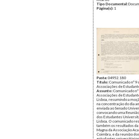
Tipo Documental:
Docum
Página(s):
1
Pasta:
04952.180
Título:
Comunicado nº 9 
Associações de Estudante
Assunto:
Comunicado nº 
Associações de Estudant
Lisboa, resumindo a moç
na concentração do dia an
enviada ao Senado Univers
convocando uma Reunião 
dos Estudantes Universit
Lisboa. O comunicado r
também os resultados da
Magna da Associação Ac
Coimbra, e da reunião do
estudantes universitários