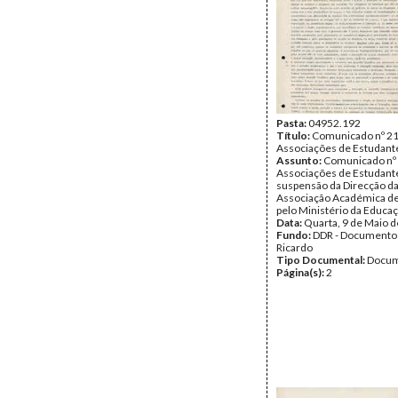
Pasta:
04952.192
Título:
Comunicado nº 21
Associações de Estudant
Assunto:
Comunicado nº 
Associações de Estudante
suspensão da Direcção d
Associação Académica d
pelo Ministério da Educaç
Data:
Quarta, 9 de Maio 
Fundo:
DDR - Documentos
Ricardo
Tipo Documental:
Docum
Página(s):
2