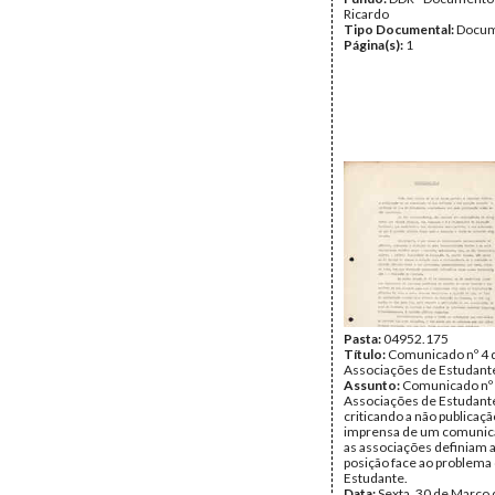
Ricardo
Tipo Documental:
Docum
Página(s):
1
Pasta:
04952.175
Título:
Comunicado nº 4 
Associações de Estudante
Assunto:
Comunicado nº 
Associações de Estudant
criticando a não publicaçã
imprensa de um comunic
as associações definiam 
posição face ao problema 
Estudante.
Data:
Sexta, 30 de Março