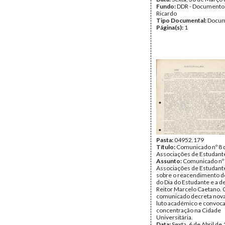
Fundo:
DDR - Documentos
Ricardo
Tipo Documental:
Docum
Página(s):
1
Pasta:
04952.179
Título:
Comunicado nº 8 
Associações de Estudante
Assunto:
Comunicado nº 
Associações de Estudante
sobre o reacendimento d
do Dia do Estudante e a 
Reitor Marcelo Caetano. 
comunicado decreta nov
luto académico e convoc
concentração na Cidade
Universitária.
Data:
Sexta, 6 de Abril de