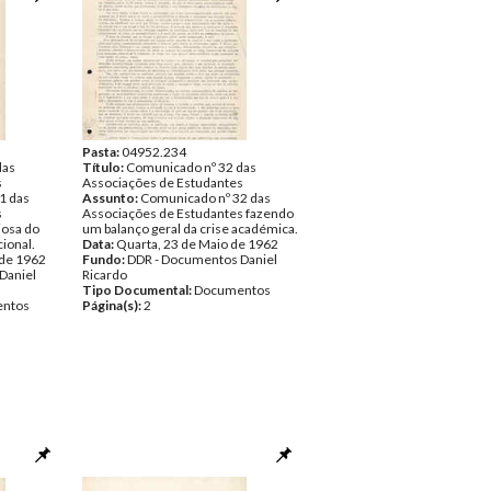
Pasta:
04952.234
das
Título:
Comunicado nº 32 das
s
Associações de Estudantes
1 das
Assunto:
Comunicado nº 32 das
s
Associações de Estudantes fazendo
iosa do
um balanço geral da crise académica.
ional.
Data:
Quarta, 23 de Maio de 1962
 de 1962
Fundo:
DDR - Documentos Daniel
Daniel
Ricardo
Tipo Documental:
Documentos
ntos
Página(s):
2