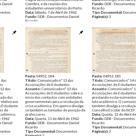
 Daniel
Coimbra, e da reunião dos
Fundo:
DDR - Documentos 
estudantes universitários do Porto.
Ricardo
entos
Data:
Sábado, 7 de Abril de 1962
Tipo Documental:
Docume
Fundo:
DDR - Documentos Daniel
Página(s):
3
Ricardo
Tipo Documental:
Documentos
Página(s):
1
Pasta:
04952.184
Pasta:
04952.185
 das
Título:
Comunicado nº 13 das
Título:
Comunicado nº 14 
es
Associações de Estudantes
Associações de Estudante
12 das
Assunto:
Comunicado nº 13 das
Assunto:
Comunicado nº 1
es
Associações de Estudantes sobre o
Associações de Estudante
ado das
início dos contactos com entidades
prestando esclarecimentos
elativo aos
governamentais para a resolução da
luto académico. O comuni
o Estudante
crise académica. Em apenso divulga-
também divulga a resoluçã
es de
se também as tomadas de posição de
Conselho Escolar do ISCEF.
académico.
professores.
Data:
Quinta, 12 de Abril d
de 1962
Data:
Quarta, 11 de Abril de 1962
Fundo:
DDR - Documentos 
 Daniel
Fundo:
DDR - Documentos Daniel
Ricardo
Ricardo
Tipo Documental:
Docume
entos
Tipo Documental:
Documentos
Página(s):
2
Página(s):
2