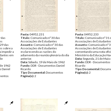
Pasta:
04952.231
Pasta:
04952.233
 das
Título:
Comunicado nº 30 das
Título:
Comunicado nº 31 
es
Associações de Estudantes
Associações de Estudante
29 das
Assunto:
Comunicado nº 30 das
Assunto:
Comunicado nº 3
s sobre a
Associações de Estudantes
Associações de Estudante
a impedir a
esclarecendo as razões do
comentando uma nota ofic
udantes em
adiamento da reunião plenária do dia
Ministério da Educação Nac
ade
anterior.
Data:
Segunda, 21 de Maio
Data:
Sábado, 19 de Maio de 1962
Fundo:
DDR - Documentos 
 de 1962
Fundo:
DDR - Documentos Daniel
Ricardo
 Daniel
Ricardo
Tipo Documental:
Docume
Tipo Documental:
Documentos
Página(s):
2
entos
Página(s):
2