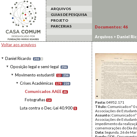
ARQUIVOS
GUIAS DE PESQUISA
PROJETO
PARCERIAS
Documentos:
46
Arquivos
>
Daniel Ri
Voltar aos arquivos
Daniel Ricardo
256
I
Oposição legal e semi-legal
256
Movimento estudantil
12
256
Crises Académicas
179
239
Comunicados AAEE
46
Fotografias
14
Pasta:
04952.171
Título:
Comunicado nº 0 
Luta contra o Dec.-Lei 40.900
5
Associações de Estudant
Assunto:
Comunicado nº 
Associações de Estudant
impedimento da realizaç
comemorações do Dia do
Data:
Segunda, 26 de Mar
Fundo:
DDR - Documentos