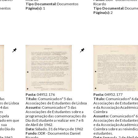
Tipo Documental:
Documentos
Ricardo
entos
Página(s):
1
Tipo Documental:
Docume
Página(s):
2
Pasta:
04952.176
Pasta:
04952.177
das
Título:
Comunicado nº 5 das
Título:
Comunicado nº 6 d
s de Lisboa
Associações de Estudantes de Lisboa
Associações de Estudantes
4 das
Assunto:
Comunicado nº 5 das
e da Associação Académic
es
Associações de Estudantes sobre a
Coimbra
o pela
programação das comemorações do
Assunto:
Comunicado nº 6
ado em que
Dia do Estudante a realizar em 7 e 8
Associações de Estudantes
a sua
de Abril de 1962.
e da Associação Académic
do Dia do
Data:
Sábado, 31 de Março de 1962
Coimbra sobre as reivindi
Fundo:
DDR - Documentos Daniel
estudantes.
 de 1962
Ricardo
Data:
Segunda, 2 de Abril 