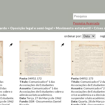
Pesquisa Avançada
cardo
>
Oposição legal e semi-legal
>
Movimento estudantil
>
Crises
ordenar por:
reg
Pasta:
04952.172
Pasta:
04952.173
das
Título:
Comunicado nº 1 das
Título:
Comunicado nº 2 d
es
Associações de Estudantes
Associações de Estudante
0 das
Assunto:
Comunicado nº 1 das
Assunto:
Comunicado nº 2
es sobre o
Associações de Estudantes sobre a
Associações de Estudantes
ão das
adesão ao luto académico.
crise académica e a decisã
 Estudante.
Data:
Terça, 27 de Março de 1962
suspender o luto académic
ço de 1962
Fundo:
DDR - Documentos Daniel
Data:
Quarta, 28 de Março
 Daniel
Ricardo
Fundo:
DDR - Documentos 