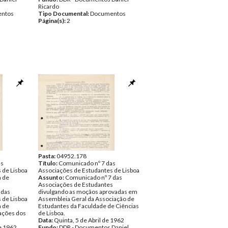
Ricardo
ntos
Tipo Documental:
Documentos
Página(s):
2
Pasta:
04952.178
as
Título:
Comunicado nº 7 das
 de Lisboa
Associações de Estudantes de Lisboa
a de
Assunto:
Comunicado nº 7 das
Associações de Estudantes
 das
divulgando as moçãos aprovadas em
 de Lisboa
Assembleia Geral da Associação de
a de
Estudantes da Faculdade de Ciências
cações dos
de Lisboa.
Data:
Quinta, 5 de Abril de 1962
de 1962
Fundo:
DDR - Documentos Daniel