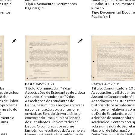
 Daniel
Tipo Documental:
Documentos
Fundo:
DDR - Documentos 
Página(s):
1
Ricardo
entos
Tipo Documental:
Docume
Página(s):
1
Pasta:
04952.180
Pasta:
04952.181
das
Título:
Comunicado nº 9 das
Título:
Comunicado nº 10 
s de Lisboa
Associações de Estudantes de Lisboa
Associações de Estudante
8 das
Assunto:
Comunicado nº 9 das
Assunto:
Comunicado nº 1
s de Lisboa
Associações de Estudantes de
Associações de Estudante
o problema
Lisboa, resumindo a moção aprovada
historiando os acontecime
demissão do
na concentração do dia anterior e
dia anterior relativos à c
O
enviada ao Senado Universitário, e
do Dia do Estudante, e co
amente o
convocando uma Reunião Plenária
a decisão de manter o luto
a uma
dos Estudantes Universitários de
académico. Contém nota a
Lisboa. O comunicado resume
sobre uma nota do Secreta
também os resultados da Assembleia
Nacional de Informação.
 1962
Magna da Associação Académica de
Data:
Domingo, 8 de Abril 