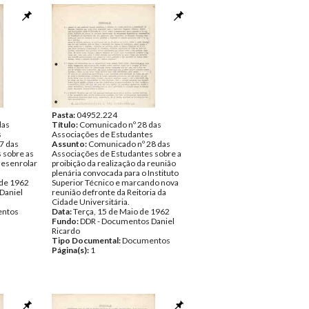
Pasta:
04952.224
das
Título:
Comunicado nº 28 das
s
Associações de Estudantes
7 das
Assunto:
Comunicado nº 28 das
 sobre as
Associações de Estudantes sobre a
desenrolar
proibição da realização da reunião
plenária convocada para o Instituto
 de 1962
Superior Técnico e marcando nova
Daniel
reunião defronte da Reitoria da
Cidade Universitária.
ntos
Data:
Terça, 15 de Maio de 1962
Fundo:
DDR - Documentos Daniel
Ricardo
Tipo Documental:
Documentos
Página(s):
1