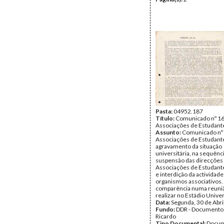
Pasta:
04952.187
Título:
Comunicado nº 16
Associações de Estudant
Assunto:
Comunicado nº 
Associações de Estudant
agravamento da situação
universitária, na sequênc
suspensão das direcções
Associações de Estudante
e interdição da actividad
organismos associativos.
comparência numa reuniã
realizar no Estádio Univer
Data:
Segunda, 30 de Abri
Fundo:
DDR - Documentos
Ricardo
Tipo Documental:
Docum