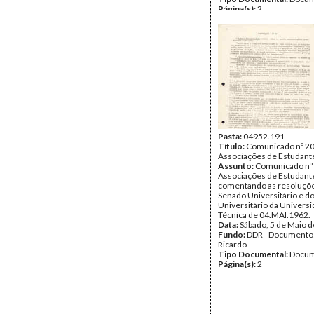
Página(s):
2
Pasta:
04952.191
Título:
Comunicado nº 20
Associações de Estudant
Assunto:
Comunicado nº 
Associações de Estudant
comentando as resoluçõ
Senado Universitário e d
Universitário da Univers
Técnica de 04.MAI.1962.
Data:
Sábado, 5 de Maio 
Fundo:
DDR - Documentos
Ricardo
Tipo Documental:
Docum
Página(s):
2