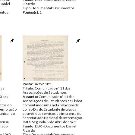
Daniel
Ricardo
Tipo Documental:
Documentos
ntos
Página(s):
1
Pasta:
04952.182
das
Título:
Comunicado nº 11 das
s
Associações de Estudantes
0 das
Assunto:
Comunicado nº 11 das
s
Associações de Estudantes de Lisboa
ntos do
comentando uma nota relacionada
omemoração
com o Dia do Estudante divulgada
municando
através dos serviços de imprensa do
Secretariado Nacional da Informação.
pensa
Data:
Segunda, 9 de Abril de 1962
riado
Fundo:
DDR - Documentos Daniel
Ricardo
de 1962
Tipo Documental:
Documentos