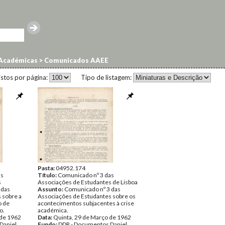
 Académicas
>
Comunicados AAEE
istos por página:
Tipo de listagem:
Pasta:
04952.174
as
Título:
Comunicado nº 3 das
s
Associações de Estudantes de Lisboa
 das
Assunto:
Comunicado nº 3 das
 sobre a
Associações de Estudantes sobre os
o de
acontecimentos subjacentes à crise
o.
académica.
 de 1962
Data:
Quinta, 29 de Março de 1962
Daniel
Fundo:
DDR - Documentos Daniel