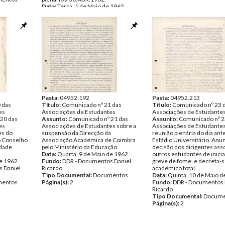
Data:
Terça, 1 de Maio de 1962
Fundo:
DDR - Documentos Daniel
Ricardo
Tipo Documental:
Documentos
Página(s):
2
Pasta:
04952.192
Pasta:
04952.213
 das
Título:
Comunicado nº 21 das
Título:
Comunicado nº 23 
es
Associações de Estudantes
Associações de Estudante
20 das
Assunto:
Comunicado nº 21 das
Assunto:
Comunicado nº 2
es
Associações de Estudantes sobre a
Associações de Estudantes
es do
suspensão da Direcção da
reunião plenária do dia ant
o Conselho
Associação Académica de Coimbra
Estádio Universitário. Anun
idade
pelo Ministério da Educação.
decisão dos dirigentes asso
Data:
Quarta, 9 de Maio de 1962
outros estudantes de inici
de 1962
Fundo:
DDR - Documentos Daniel
greve de fome, e decreta-s
 Daniel
Ricardo
académico total.
Tipo Documental:
Documentos
Data:
Quinta, 10 de Maio d
entos
Página(s):
2
Fundo:
DDR - Documentos 
Ricardo
Tipo Documental:
Docume
Página(s):
2