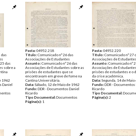
Pasta:
04952.218
Pasta:
04952.220
 das
Título:
Comunicado nº 26 das
Título:
Comunicado nº 27 
es
Associações de Estudantes
Associações de Estudante
25 das
Assunto:
Comunicado nº 26 das
Assunto:
Comunicado nº 2
s sobre a
Associações de Estudantes sobre as
Associações de Estudantes
ntina
prisões de estudantes que se
prisões de estudantes e o 
encontravam em greve de fome na
da crise académica.
e 1962
Cantina Universitária.
Data:
Segunda, 14 de Maio
 Daniel
Data:
Sábado, 12 de Maio de 1962
Fundo:
DDR - Documentos 
Fundo:
DDR - Documentos Daniel
Ricardo
entos
Ricardo
Tipo Documental:
Docume
Tipo Documental:
Documentos
Página(s):
2
Página(s):
1