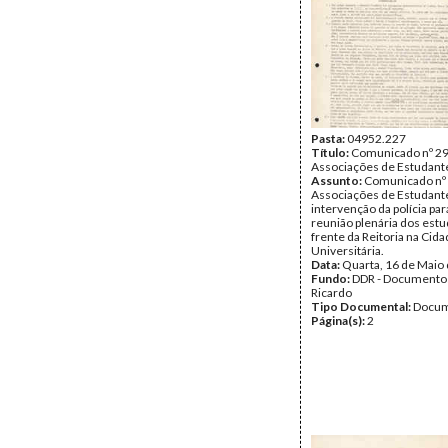
Pasta:
04952.227
Título:
Comunicado nº 29
Associações de Estudant
Assunto:
Comunicado nº 
Associações de Estudante
intervenção da polícia par
reunião plenária dos est
frente da Reitoria na Cid
Universitária.
Data:
Quarta, 16 de Maio
Fundo:
DDR - Documentos
Ricardo
Tipo Documental:
Docum
Página(s):
2