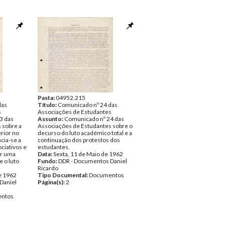
Pasta:
04952.215
das
Título:
Comunicado nº 24 das
s
Associações de Estudantes
3 das
Assunto:
Comunicado nº 24 das
 sobre a
Associações de Estudantes sobre o
erior no
decurso do luto académico total e a
cia-se a
continuação dos protestos dos
ciativos e
estudantes.
ar uma
Data:
Sexta, 11 de Maio de 1962
e o luto
Fundo:
DDR - Documentos Daniel
Ricardo
e 1962
Tipo Documental:
Documentos
Daniel
Página(s):
2
ntos