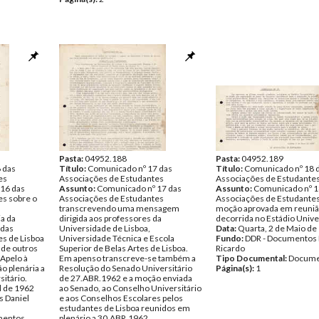
Pasta:
04952.188
Pasta:
04952.189
 das
Título:
Comunicado nº 17 das
Título:
Comunicado nº 18 
es
Associações de Estudantes
Associações de Estudante
16 das
Assunto:
Comunicado nº 17 das
Assunto:
Comunicado nº 1
es sobre o
Associações de Estudantes
Associações de Estudantes
transcrevendo uma mensagem
moção aprovada em reunião
ia da
dirigida aos professores da
decorrida no Estádio Univer
 das
Universidade de Lisboa,
Data:
Quarta, 2 de Maio de
s de Lisboa
Universidade Técnica e Escola
Fundo:
DDR - Documentos 
e de outros
Superior de Belas Artes de Lisboa.
Ricardo
 Apelo à
Em apenso transcreve-se também a
Tipo Documental:
Docume
o plenária a
Resolução do Senado Universitário
Página(s):
1
sitário.
de 27.ABR.1962 e a moção enviada
l de 1962
ao Senado, ao Conselho Universitário
 Daniel
e aos Conselhos Escolares pelos
estudantes de Lisboa reunidos em
entos
plenário a 30.ABR.1962.