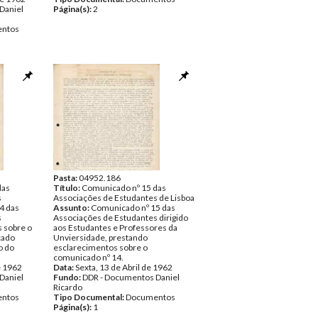
Daniel
Página(s):
2
ntos
Pasta:
04952.186
das
Título:
Comunicado nº 15 das
s
Associações de Estudantes de Lisboa
4 das
Assunto:
Comunicado nº 15 das
s
Associações de Estudantes dirigido
 sobre o
aos Estudantes e Professores da
cado
Unviersidade, prestando
o do
esclarecimentos sobre o
comunicado nº 14.
e 1962
Data:
Sexta, 13 de Abril de 1962
Daniel
Fundo:
DDR - Documentos Daniel
Ricardo
ntos
Tipo Documental:
Documentos
Página(s):
1