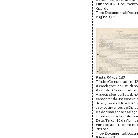
Fundo:
DDR - Documentos
Ricardo
Tipo Documental:
Docum
Página(s):
2
Pasta:
04952.183
Título:
Comunicado nº 12
Associações de Estudant
Assunto:
Comunicado nº 
Associações de Estudant
comentando um comunic
direcções da JUC e JUCF r
acontecimentos do Dia d
e à decisão das associaçõ
estudantes sobre o luto 
Data:
Terça, 10 de Abril 
Fundo:
DDR - Documentos
Ricardo
Tipo Documental:
Docum
Página(s):
2