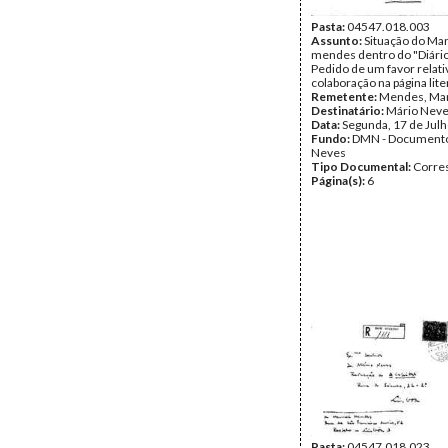
Pasta:
04547.018.003
Assunto:
Situação do Ma
mendes dentro do "Diário
Pedido de um favor relati
colaboração na página lite
Remetente:
Mendes, Ma
Destinatário:
Mário Nev
Data:
Segunda, 17 de Jul
Fundo:
DMN - Documento
Neves
Tipo Documental:
Corre
Página(s):
6
Pasta:
04547.018.023