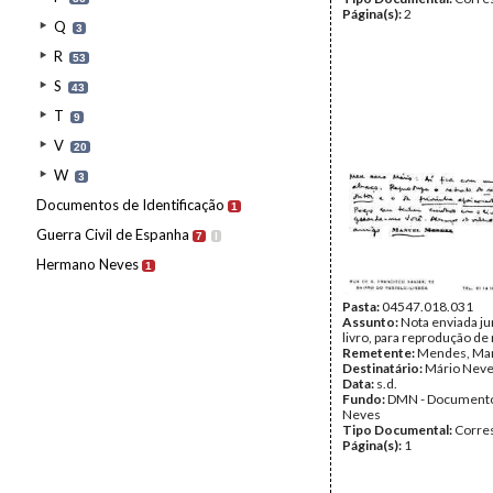
Página(s):
2
Q
3
R
53
S
43
T
9
V
20
W
3
Documentos de Identificação
1
Guerra Civil de Espanha
7
I
Hermano Neves
1
Pasta:
04547.018.031
Assunto:
Nota enviada j
livro, para reprodução de 
Remetente:
Mendes, Ma
Destinatário:
Mário Nev
Data:
s.d.
Fundo:
DMN - Documento
Neves
Tipo Documental:
Corre
Página(s):
1