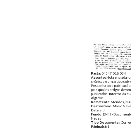
Pasta:
04547.018.034
Assunto:
Nota enviada ju
crónicas e um artigo sob
Pessanha para publicaçã
pela qual os artigos deve
publicados. Informa da sua
Algarve.
Remetente:
Mendes, Ma
Destinatário:
Mário Nev
Data:
s.d.
Fundo:
DMN - Documento
Neves
Tipo Documental:
Corre
Página(s):
1