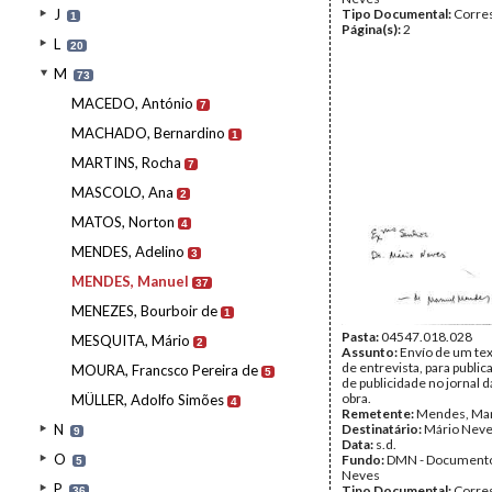
J
Tipo Documental:
Corre
1
Página(s):
2
L
20
M
73
MACEDO, António
7
MACHADO, Bernardino
1
MARTINS, Rocha
7
MASCOLO, Ana
2
MATOS, Norton
4
MENDES, Adelino
3
MENDES, Manuel
37
MENEZES, Bourboir de
1
Pasta:
04547.018.028
MESQUITA, Mário
2
Assunto:
Envío de um text
de entrevista, para public
MOURA, Francsco Pereira de
5
de publicidade no jornal 
obra.
MÜLLER, Adolfo Simões
4
Remetente:
Mendes, Ma
N
Destinatário:
Mário Nev
9
Data:
s.d.
O
Fundo:
DMN - Documento
5
Neves
P
Tipo Documental:
Corre
36