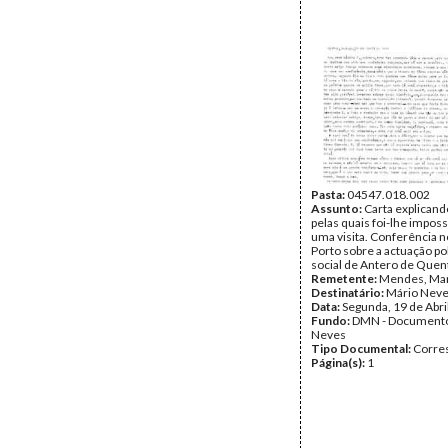
Pasta:
04547.018.002
Assunto:
Carta explicand
pelas quais foi-lhe imposs
uma visita. Conferência 
Porto sobre a actuação pol
social de Antero de Quent
Remetente:
Mendes, Ma
Destinatário:
Mário Nev
Data:
Segunda, 19 de Abri
Fundo:
DMN - Documento
Neves
Tipo Documental:
Corre
Página(s):
1