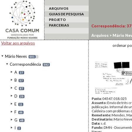
ARQUIVOS
GUIAS DE PESQUISA
PROJETO
PARCERIAS
Correspondência:
37
Arquivos
>
Mário Ne
Voltar aos arquivos
ordenar po
Mário Neves
601
I
Corrrespondência
592
A
37
B
57
C
87
D
29
Pasta:
04547.018.025
Assunto:
Envío de três c
E
11
publicação. Informal de um
Caldeira com problemas 
F
46
Remetente:
Mendes, Ma
Destinatário:
Mário Nev
G
48
Data:
s.d.
Fundo:
DMN - Documento
I
2
Neves