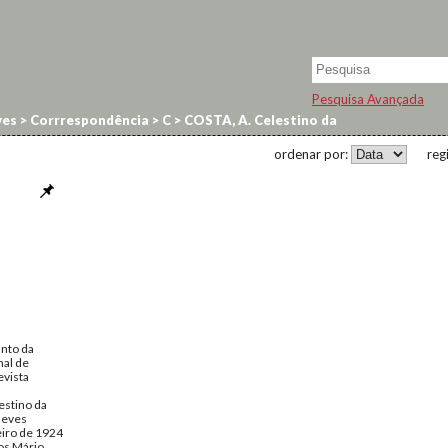
Pesquisa Avançada
ves
>
Corrrespondência
>
C
>
COSTA, A. Celestino da
ordenar por:
reg
unto da
nal de
evista
estino da
eves
eiro de 1924
s Mário