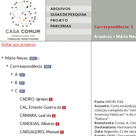
ARQUIVOS
GUIAS DE PESQUISA
PROJETO
PARCERIAS
Correspondência:
1
Arquivos
>
Mário Ne
Voltar aos arquivos
Mário Neves
601
I
Corrrespondência
592
A
37
B
57
C
87
CAEIRO, Igrejas
1
Pasta:
04545.016
Assunto:
Carta enviada j
CAL, Ernesto Guerra da
2
coleção completa do "Jor
Sciencias Naturais" e da r
CÂMARA, Leal da
2
"Natura".
Remetente:
Costa, A. Cel
CANDEIAS, Alberto
1
Destinatário:
Hermano N
Data:
Segunda, 21 de Jan
CARGALEIRO, Manuel
1
Fundo:
DMN - Documento