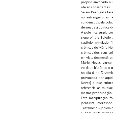
próprio envolvido nu
até aos nossos dias.
Se em Portugal a face
no estrangeiro as 
condenado pela colab
delineada a política d
A polémica surgiu com
siege of the Toledo
capítulo intitulado
crónicas de Mário Ne
crónicas dos seus co
em vista desmentir o
Mário Neves viu-se
verdade histórica, o 
no dia 6 de Dezembr
provocada por aquel
Neves] a que subtra
referência às mutila
mesma preocupação de
Esta manipulação f
jornalista, corresp
Testament. A polémic