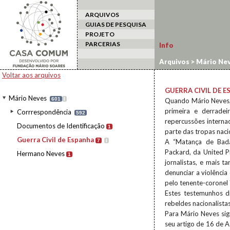
ARQUIVOS
GUIAS DE PESQUISA
PROJETO
PARCERIAS
Info
Arquivos
>
Mário Ne
Voltar aos arquivos
GUERRA CIVIL DE 
Mário Neves
601
I
Quando Mário Neves, 
primeira e derradei
Corrrespondência
592
repercussões interna
Documentos de Identificação
1
parte das tropas naci
Guerra Civil de Espanha
7
I
A “Matança de Badaj
Packard, da United 
Hermano Neves
1
jornalistas, e mais 
denunciar a violência 
pelo tenente-coronel
Estes testemunhos d
rebeldes nacionalista
Para Mário Neves sig
seu artigo de 16 de A