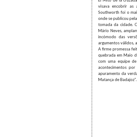
El Mito de la cruza
visava encobrir as
Southworth foi o ma
onde se publicou pela
tomada da cidade. O
Mário Neves, amplame
incómodo das versõ
argumentos válidos, 
A firme promessa feit
quebrada em Maio de
com uma equipe de t
acontecimentos por
apuramento da verdad
Matança de Badajoz”.