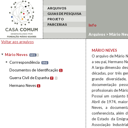
ARQUIVOS
GUIAS DE PESQUISA
PROJETO
PARCERIAS
Info
Arquivos
>
Mário Ne
Voltar aos arquivos
MÁRIO NEVES
Mário Neves
601
I
O arquivo de Mário N
a seu pai, Hermano N
Corrrespondência
592
A larga dimensão des
Documentos de Identificação
1
décadas, por três g
Guerra Civil de Espanha
7
I
grande diversidade
documentação pesso
Hermano Neves
1
profissionais de Már
Possui um conjunto b
Abril de 1974, maior
Neves, a documentaç
conferencista, além 
de Estado da Emigra
Associação Industri