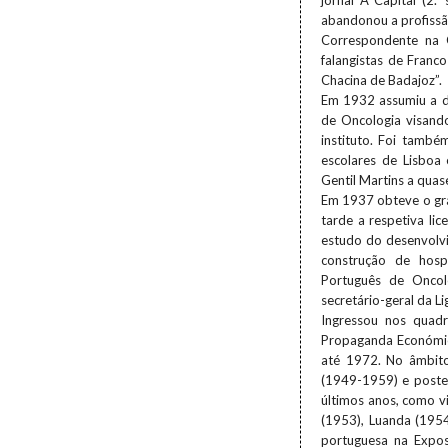
jornal A Capital (2.
abandonou a profissã
Correspondente na G
falangistas de Franco
Chacina de Badajoz”.
Em 1932 assumiu a di
de Oncologia visand
instituto. Foi també
escolares de Lisboa
Gentil Martins a qua
Em 1937 obteve o grau
tarde a respetiva li
estudo do desenvolvi
construção de hospi
Português de Oncol
secretário-geral da L
Ingressou nos quadr
Propaganda Económica,
até 1972. No âmbito
(1949-1959) e poster
últimos anos, como v
(1953), Luanda (195
portuguesa na Expos