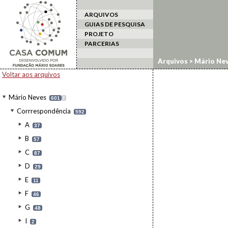
ARQUIVOS
GUIAS DE PESQUISA
PROJETO
PARCERIAS
Arquivos
>
Mário Ne
Voltar aos arquivos
Mário Neves
601
I
Corrrespondência
592
A
37
B
57
C
87
D
29
E
11
F
46
G
48
I
2