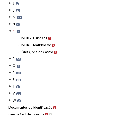
J
1
L
20
M
73
N
9
O
5
OLIVEIRA, Carlos de
1
OLIVEIRA, Maurício de
3
OSÓRIO, Ana de Castro
1
P
36
Q
3
R
53
S
43
T
9
V
20
W
3
Documentos de Identificação
1
Guerra Civil de Espanha
7
I