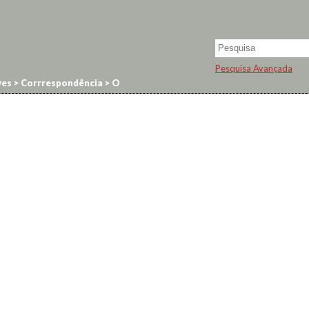
Pesquisa Avançada
ves
>
Corrrespondência
>
O