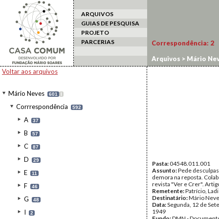
ARQUIVOS
GUIAS DE PESQUISA
PROJETO
PARCERIAS
Correspondência:
2
Arquivos
>
Mário Ne
Voltar aos arquivos
Mário Neves
601
I
Corrrespondência
592
A
37
B
57
C
87
D
29
Pasta:
04548.011.001
Assunto:
Pede desculpas
E
11
demora na reposta. Colab
revista "Ver e Crer". Artig
F
46
Remetente:
Patrício, Lad
Destinatário:
Mário Nev
G
48
Data:
Segunda, 12 de Set
1949
I
2
Fundo:
DMN - Documento