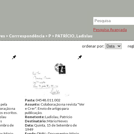
Pesquisa Avançada
ves
>
Corrrespondência
>
P
>
PATRÍCIO, Ladislau
ordenar por:
reg
Pasta:
04548.011.002
 pela
Assunto:
Colaboração na revista "Ver
oração na
e Crer". Envio de artigo para
os escritos.
publicação.
islau
Remetente:
Ladislau, Patrício
es
Destinatário:
Mário Neves
embro de
Data:
Quinta, 15 de Setembro de
1949
s Mário
Fundo:
DMN - Documentos Mário