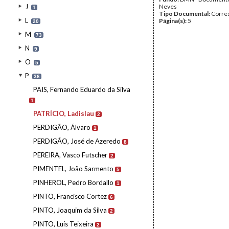
J
Neves
1
Tipo Documental:
Corre
L
Página(s):
5
20
M
73
N
9
O
5
P
36
PAIS, Fernando Eduardo da Silva
1
PATRÍCIO, Ladislau
2
PERDIGÃO, Álvaro
1
PERDIGÃO, José de Azeredo
8
PEREIRA, Vasco Futscher
2
PIMENTEL, João Sarmento
5
PINHEROL, Pedro Bordallo
1
PINTO, Francisco Cortez
6
PINTO, Joaquim da Silva
2
PINTO, Luís Teixeira
2