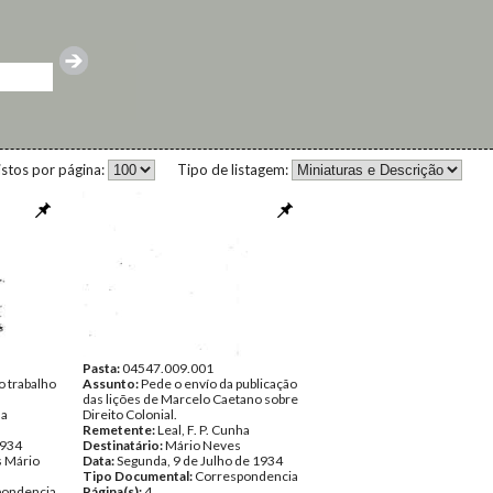
istos por página:
Tipo de listagem:
Pasta:
04547.009.001
o trabalho
Assunto:
Pede o envío da publicação
das lições de Marcelo Caetano sobre
ha
Direito Colonial.
Remetente:
Leal, F. P. Cunha
1934
Destinatário:
Mário Neves
 Mário
Data:
Segunda, 9 de Julho de 1934
Tipo Documental:
Correspondencia
pondencia
Página(s):
4