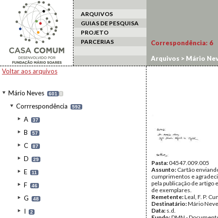
ARQUIVOS
GUIAS DE PESQUISA
PROJETO
PARCERIAS
Correspondência:
6
Arquivos
>
Mário Ne
Voltar aos arquivos
Mário Neves
601
I
Corrrespondência
592
A
37
B
57
C
87
D
29
Pasta:
04547.009.005
Assunto:
Cartão enviand
E
11
cumprimentos e agradec
pela publicação de artigo 
F
46
de exemplares.
Remetente:
Leal, F. P. C
G
48
Destinatário:
Mário Nev
Data:
s.d.
I
2
Fundo:
DMN - Documento