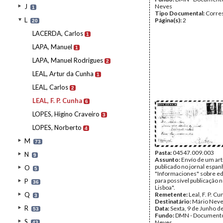
J
Neves
1
Tipo Documental:
Corre
L
Página(s):
2
20
LACERDA, Carlos
1
LAPA, Manuel
1
LAPA, Manuel Rodrigues
2
LEAL, Artur da Cunha
1
LEAL, Carlos
2
LEAL, F. P. Cunha
6
LOPES, Higino Craveiro
3
LOPES, Norberto
4
M
73
Pasta:
04547.009.003
N
9
Assunto:
Envío de um art
publicado no jornal espan
O
5
"Informaciones" sobre e
para possível publicação n
P
36
Lisboa".
Q
Remetente:
Leal, F. P. C
3
Destinatário:
Mário Nev
R
Data:
Sexta, 9 de Junho d
53
Fundo:
DMN - Documento
S
Neves
43