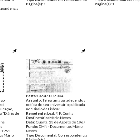
Página(s):
1
Página(s):
1
spondencia
Pasta:
04547.009.004
igo
Assunto:
Telegrama agradecendo a
hol
notícia do seu aniversário publicada
ducação,
no "Diário de Lisboa".
o "Diário de
Remetente:
Leal, F. P. Cunha
Destinatário:
Mário Neves
unha
Data:
Quarta, 23 de Agosto de 1967
es
Fundo:
DMN - Documentos Mário
e 1961
Neves
s Mário
Tipo Documental:
Correspondencia
Página(s):
1