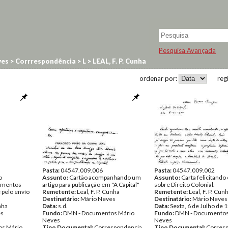
Pesquisa Avançada
ves
>
Corrrespondência
>
L
>
LEAL, F. P. Cunha
ordenar por:
reg
Pasta:
04547.009.006
Pasta:
04547.009.002
o
Assunto:
Cartão acompanhando um
Assunto:
Carta felicitando 
imentos
artigo para publicação em "A Capital"
sobre Direito Colonial.
e pelo envío
Remetente:
Leal, F. P. Cunha
Remetente:
Leal, F. P. Cun
Destinatário:
Mário Neves
Destinatário:
Mário Neves
unha
Data:
s.d.
Data:
Sexta, 6 de Julho de 
es
Fundo:
DMN - Documentos Mário
Fundo:
DMN - Documentos
Neves
Neves
s Mário
Tipo Documental:
Correspondencia
Tipo Documental:
Corres