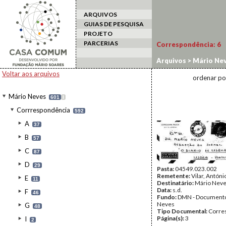
ARQUIVOS
GUIAS DE PESQUISA
PROJETO
PARCERIAS
Correspondência:
6
Arquivos
>
Mário Ne
Voltar aos arquivos
ordenar po
Mário Neves
601
I
Corrrespondência
592
A
37
B
57
C
87
D
29
Pasta:
04549.023.002
Remetente:
Vilar, Antóni
E
11
Destinatário:
Mário Nev
Data:
s.d.
F
46
Fundo:
DMN - Documento
Neves
G
48
Tipo Documental:
Corre
Página(s):
3
I
2