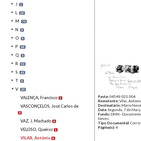
J
1
L
20
M
73
N
9
O
5
P
36
Q
3
R
53
S
43
T
9
V
20
Pasta:
04549.023.004
VALENÇA, Francisco
1
Remetente:
Vilar, Antóni
Destinatário:
Mário Nev
VASCONÇELOS, José Carlos de
Data:
Segunda, 7 de Març
3
Fundo:
DMN - Documento
Neves
VAZ, J. Machado
4
Tipo Documental:
Corre
Página(s):
4
VELOSO, Queiroz
1
VILAR, António
6