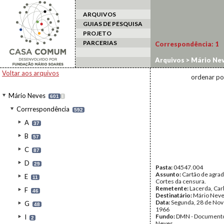
ARQUIVOS
GUIAS DE PESQUISA
PROJETO
PARCERIAS
Correspondência:
1
Arquivos
>
Mário Ne
Voltar aos arquivos
ordenar po
Mário Neves
601
I
Corrrespondência
592
A
37
B
57
C
87
D
29
Pasta:
04547.004
Assunto:
Cartão de agra
E
11
Cortes da censura.
Remetente:
Lacerda, Car
F
46
Destinatário:
Mário Nev
Data:
Segunda, 28 de No
G
48
1966
Fundo:
DMN - Documento
I
2
Neves