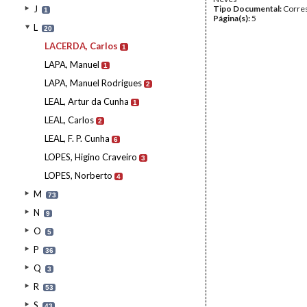
J
Tipo Documental:
Corre
1
Página(s):
5
L
20
LACERDA, Carlos
1
LAPA, Manuel
1
LAPA, Manuel Rodrigues
2
LEAL, Artur da Cunha
1
LEAL, Carlos
2
LEAL, F. P. Cunha
6
LOPES, Higino Craveiro
3
LOPES, Norberto
4
M
73
N
9
O
5
P
36
Q
3
R
53
S
43