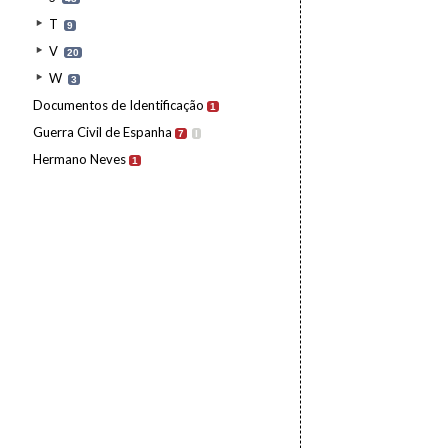
T
9
V
20
W
3
Documentos de Identificação
1
Guerra Civil de Espanha
7
I
Hermano Neves
1