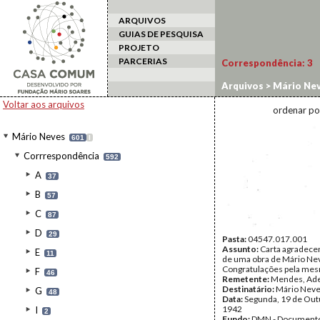
ARQUIVOS
GUIAS DE PESQUISA
PROJETO
PARCERIAS
Correspondência:
3
Arquivos
>
Mário Ne
Voltar aos arquivos
ordenar po
Mário Neves
601
I
Corrrespondência
592
A
37
B
57
C
87
D
29
Pasta:
04547.017.001
Assunto:
Carta agradece
E
11
de uma obra de Mário Ne
Congratulações pela me
F
46
Remetente:
Mendes, Ade
Destinatário:
Mário Nev
G
48
Data:
Segunda, 19 de Out
1942
I
2
Fundo:
DMN - Documento