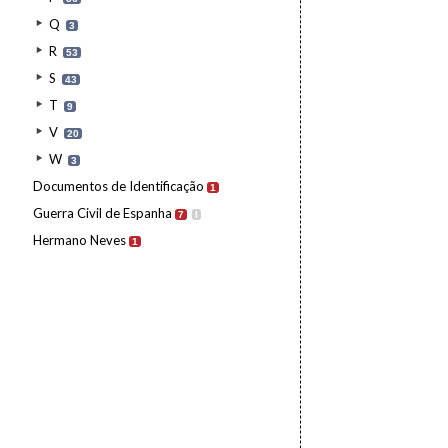
Q
3
R
53
S
43
T
9
V
20
W
3
Documentos de Identificação
1
Guerra Civil de Espanha
7
I
Hermano Neves
1