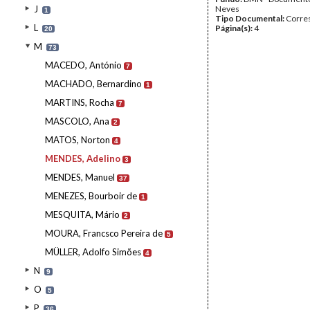
J
Neves
1
Tipo Documental:
Corre
L
Página(s):
4
20
M
73
MACEDO, António
7
MACHADO, Bernardino
1
MARTINS, Rocha
7
MASCOLO, Ana
2
MATOS, Norton
4
MENDES, Adelino
3
MENDES, Manuel
37
MENEZES, Bourboir de
1
MESQUITA, Mário
2
MOURA, Francsco Pereira de
5
MÜLLER, Adolfo Simões
4
N
9
O
5
P
36