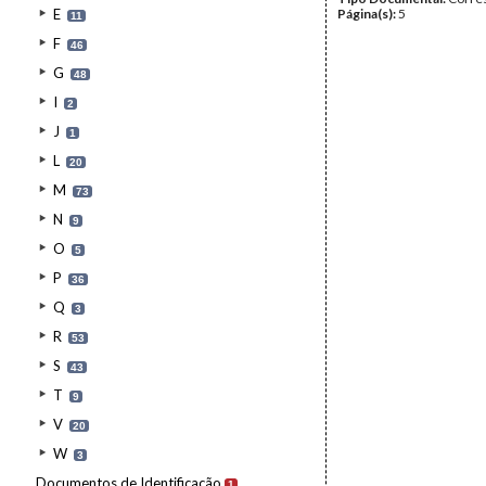
E
Página(s):
5
11
F
46
G
48
I
2
J
1
L
20
M
73
N
9
O
5
P
36
Q
3
R
53
S
43
T
9
V
20
W
3
Documentos de Identificação
1