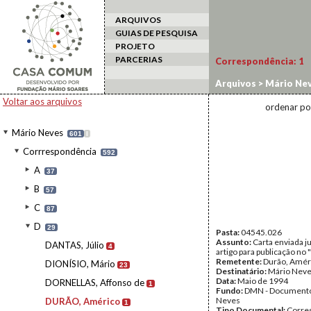
ARQUIVOS
GUIAS DE PESQUISA
PROJETO
PARCERIAS
Correspondência:
1
Arquivos
>
Mário Ne
Voltar aos arquivos
ordenar po
Mário Neves
601
I
Corrrespondência
592
A
37
B
57
C
87
D
29
Pasta:
04545.026
Assunto:
Carta enviada j
DANTAS, Júlio
4
artigo para publicação no 
Remetente:
Durão, Amér
DIONÍSIO, Mário
23
Destinatário:
Mário Nev
Data:
Maio de 1994
DORNELLAS, Affonso de
1
Fundo:
DMN - Documento
Neves
DURÃO, Américo
1
Tipo Documental:
Corre