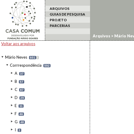
ARQUIVOS
GUIAS DE PESQUISA
PROJETO
PARCERIAS
Arquivos
>
Mário Ne
Voltar aos arquivos
Mário Neves
601
I
Corrrespondência
592
A
37
B
57
C
87
D
29
E
11
F
46
G
48
I
2