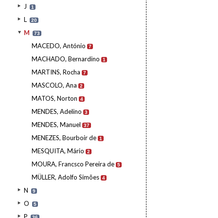
J
1
L
20
M
73
MACEDO, António
7
MACHADO, Bernardino
1
MARTINS, Rocha
7
MASCOLO, Ana
2
MATOS, Norton
4
MENDES, Adelino
3
MENDES, Manuel
37
MENEZES, Bourboir de
1
MESQUITA, Mário
2
MOURA, Francsco Pereira de
5
MÜLLER, Adolfo Simões
4
N
9
O
5
P
36