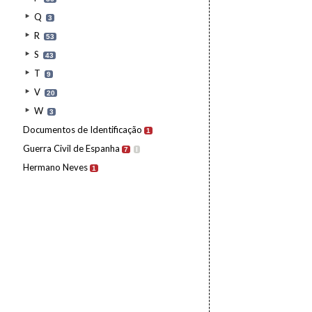
Q
3
R
53
S
43
T
9
V
20
W
3
Documentos de Identificação
1
Guerra Civil de Espanha
7
I
Hermano Neves
1