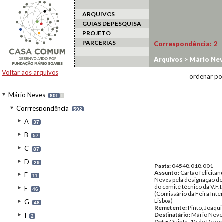
ARQUIVOS
GUIAS DE PESQUISA
PROJETO
PARCERIAS
Correspondência:
2
Arquivos
>
Mário Ne
Voltar aos arquivos
ordenar po
Mário Neves
601
I
Corrrespondência
592
A
37
B
57
C
87
D
29
Pasta:
04548.018.001
Assunto:
Cartão felicita
E
11
Neves pela designação d
do comité técnico da V.F.I
F
46
(Comissário da Feira Inte
Lisboa)
G
48
Remetente:
Pinto, Joaqui
Destinatário:
Mário Nev
I
2
Data:
Quinta, 15 de Deze