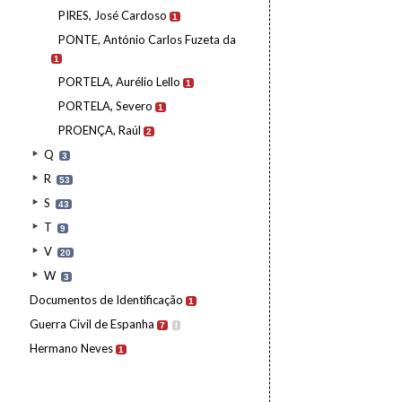
PIRES, José Cardoso
1
PONTE, António Carlos Fuzeta da
1
PORTELA, Aurélio Lello
1
PORTELA, Severo
1
PROENÇA, Raúl
2
Q
3
R
53
S
43
T
9
V
20
W
3
Documentos de Identificação
1
Guerra Civil de Espanha
7
I
Hermano Neves
1