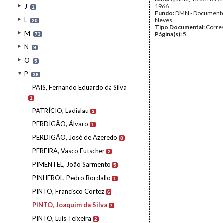
J
1966
1
Fundo:
DMN - Documento
L
Neves
20
Tipo Documental:
Corre
M
Página(s):
5
73
N
9
O
5
P
36
PAIS, Fernando Eduardo da Silva
1
PATRÍCIO, Ladislau
2
PERDIGÃO, Álvaro
1
PERDIGÃO, José de Azeredo
8
PEREIRA, Vasco Futscher
2
PIMENTEL, João Sarmento
5
PINHEROL, Pedro Bordallo
1
PINTO, Francisco Cortez
6
PINTO, Joaquim da Silva
2
PINTO, Luís Teixeira
2