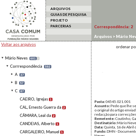
ARQUIVOS
GUIAS DE PESQUISA
PROJETO
PARCERIAS
Correspondência:
2
Arquivos
>
Mário Ne
Voltar aos arquivos
ordenar po
Mário Neves
601
I
Corrrespondência
592
A
37
B
57
C
87
CAEIRO, Igrejas
1
Pasta:
04545.021.001
Assunto:
Pede que lhe se
CAL, Ernesto Guerra da
2
o original do artigo enviad
redacção para correcções
CÂMARA, Leal da
2
Remetente:
Coutinho, G
Destinatário:
Mário Nev
CANDEIAS, Alberto
1
Data:
Quinta, 16 de Abril
Fundo:
DMN - Documento
CARGALEIRO, Manuel
1
Neves