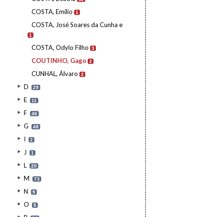
COSTA, Emílio
1
COSTA, José Soares da Cunha e
1
COSTA, Odylo Filho
3
COUTINHO, Gago
2
CUNHAL, Álvaro
2
D
29
E
11
F
46
G
48
I
2
J
1
L
20
M
73
N
9
O
5