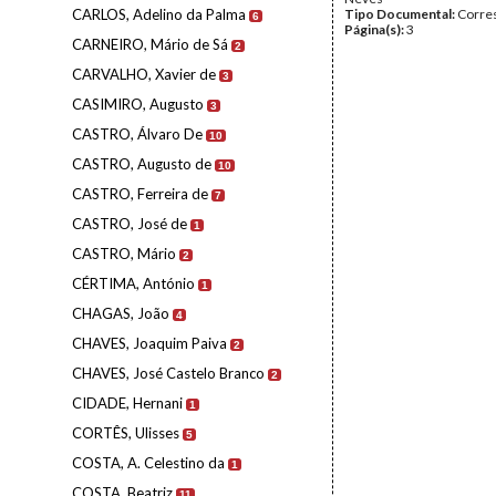
CARLOS, Adelino da Palma
Tipo Documental:
Corre
6
Página(s):
3
CARNEIRO, Mário de Sá
2
CARVALHO, Xavier de
3
CASIMIRO, Augusto
3
CASTRO, Álvaro De
10
CASTRO, Augusto de
10
CASTRO, Ferreira de
7
CASTRO, José de
1
CASTRO, Mário
2
CÉRTIMA, António
1
CHAGAS, João
4
CHAVES, Joaquim Paiva
2
CHAVES, José Castelo Branco
2
CIDADE, Hernani
1
CORTÊS, Ulisses
5
COSTA, A. Celestino da
1
COSTA, Beatriz
11