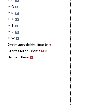
P
36
Q
3
R
53
S
43
T
9
V
20
W
3
Documentos de Identificação
1
Guerra Civil de Espanha
7
I
Hermano Neves
1