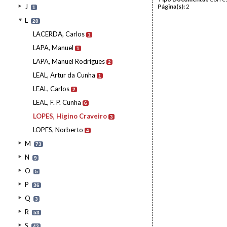
J
Página(s):
2
1
L
20
LACERDA, Carlos
1
LAPA, Manuel
1
LAPA, Manuel Rodrigues
2
LEAL, Artur da Cunha
1
LEAL, Carlos
2
LEAL, F. P. Cunha
6
LOPES, Higino Craveiro
3
LOPES, Norberto
4
M
73
N
9
O
5
P
36
Q
3
R
53
S
43