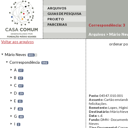
ARQUIVOS
GUIAS DE PESQUISA
PROJETO
PARCERIAS
Correspondência:
3
Arquivos
>
Mário Ne
Voltar aos arquivos
ordenar po
Mário Neves
601
I
Corrrespondência
592
A
37
B
57
C
87
D
29
Pasta:
04547.010.001
Assunto:
Cartão enviand
E
11
felicitações.
Remetente:
Lopes, Higin
F
46
Destinatário:
Mário Nev
Data:
s.d.
G
48
Fundo:
DMN - Documento
Neves
I
2
Tipo Documental:
Corre