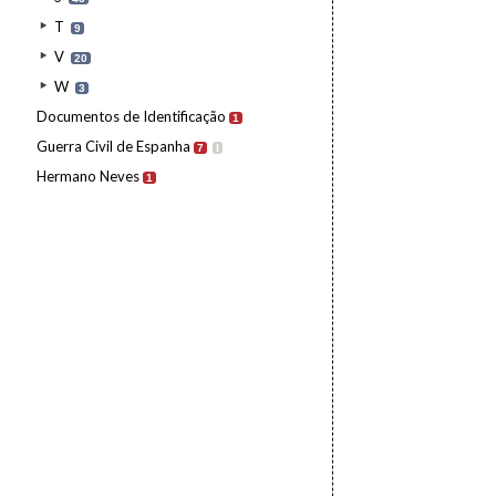
T
9
V
20
W
3
Documentos de Identificação
1
Guerra Civil de Espanha
7
I
Hermano Neves
1