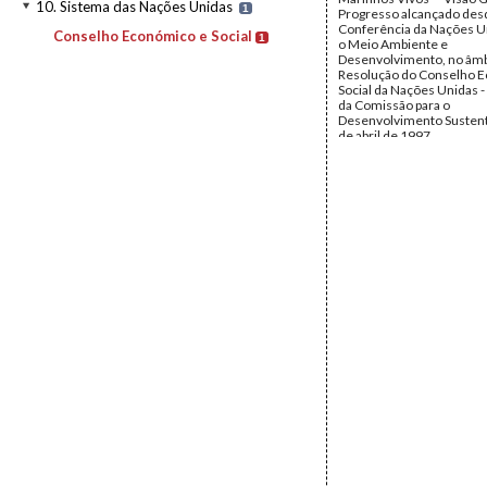
10. Sistema das Nações Unidas
1
Progresso alcançado des
Conferência da Nações U
Conselho Económico e Social
1
o Meio Ambiente e
Desenvolvimento, no âmb
Resolução do Conselho 
Social da Nações Unidas -
da Comissão para o
Desenvolvimento Sustentá
de abril de 1997.
Data:
sexta, 24 de janeir
Fundo:
Comissão Mundia
Independente para os O
Tipo Documental:
Docum
Página(s):
10