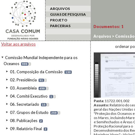
ARQUIVOS
GUIAS DE PESQUISA
PROJETO
PARCERIAS
Documentos:
1
Arquivos
>
Comissão 
Económico e Social
Voltar aos arquivos
ordenar po
Comissão Mundial Independente para os
Oceanos
999
I
01. Composição da Comissão
130
02. Presidência
91
I
03. Assembleia
498
I
04. Comité Executivo
1
I
Pasta:
11722.001.002
06. Secretariado
Assunto:
Relatório do se
15
I
geral das Nações Unidas 
07. Grupos de Estudo
259
I
"Proteção dos Oceanos e
os Mares, incluindo Mar
08. Publicações
2
e Semifechados e Áreas C
Proteção Racional para o
09. Relatório Final
2
Desenvolvimento dos Re
Marinhos Vivos" - Visão G