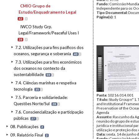
Fundo:
Comissão Mundia
CMIO Grupo de
Independente para os O
Estudo/Enquadramento Legal
Tipo Documental:
Docum
Página(s):
1
42
I
IWCO Study Grp.
Legal/Framework/Peaceful Uses I
28
I
7.2. Utilizações para fins pacíficos dos
oceanos, segurança e soberania
40
I
7.3. Utilizações para fins económicos
dos oceanos no contexto da
sustentabilidade
59
I
7.4. Ciências marinhas e respetiva
tecnologia
35
I
Pasta:
10216.014.001
7.5. Parceria e solidariedade:
Título:
Study Group nº 1. 
Questões Norte/Sul
and Institutional Framewo
28
I
Preservation of the Ocean
7.6. Consciencialização e participação
Agenda
Assunto:
Rascunho da Ag
públicas
27
I
reunião do grupo de estu
jurídica e institucional par
08. Publicações
2
utilização e proteção dos
Data:
sexta, 14 de junho 
09. Relatório Final
2
Fundo:
Comissão Mundia