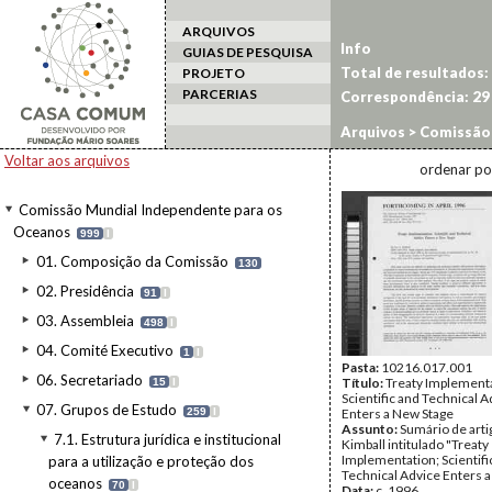
ARQUIVOS
Info
GUIAS DE PESQUISA
Total de resultados:
PROJETO
PARCERIAS
Correspondência:
29
Arquivos
>
Comissão 
jurídica e institucio
Voltar aos arquivos
ordenar po
Estudo/Enquadramen
Comissão Mundial Independente para os
Oceanos
999
I
01. Composição da Comissão
130
02. Presidência
91
I
03. Assembleia
498
I
04. Comité Executivo
1
I
Pasta:
10216.017.001
06. Secretariado
Título:
Treaty Implementa
15
I
Scientific and Technical A
07. Grupos de Estudo
259
I
Enters a New Stage
Assunto:
Sumário de arti
7.1. Estrutura jurídica e institucional
Kimball intitulado "Treaty
Implementation; Scientifi
para a utilização e proteção dos
Technical Advice Enters a
oceanos
70
I
Data:
c. 1996