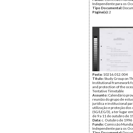
Independente para os O
Tipo Documental:
Docum
Página(s):
2
Pasta:
10216.012.004
Título:
Study Group on Th
Institutional framework f
and protection of the oce
Tentative Timetable
Assunto:
Calendário prov
reunião do grupo de estu
jurídica e institucional par
utilização e proteção dos
(SG/LEG/3), a ter lugar e
de 9 a 11 de outubro de 1
Data:
c. Outubro de 1996
Fundo:
Comissão Mundia
Independente para os O
Tipo Documental:
Docum