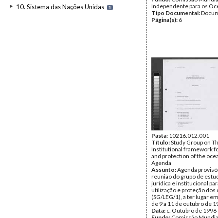
Independente para os O
10. Sistema das Nações Unidas
1
Tipo Documental:
Docum
Página(s):
6
Pasta:
10216.012.001
Título:
Study Group on Th
Institutional framework f
and protection of the ocea
Agenda
Assunto:
Agenda provisór
reunião do grupo de estu
jurídica e institucional par
utilização e proteção dos
(SG/LEG/1), a ter lugar e
de 9 a 11 de outubro de 1
Data:
c. Outubro de 1996
Fundo:
Comissão Mundia