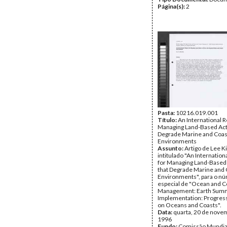
Página(s):
2
Pasta:
10216.019.001
Título:
An International 
Managing Land-Based Acti
Degrade Marine and Coas
Environments
Assunto:
Artigo de Lee K
intitulado "An Internatio
for Managing Land-Based 
that Degrade Marine and 
Environments", para o n
especial de "Ocean and C
Management: Earth Sum
Implementation: Progres
on Oceans and Coasts".
Data:
quarta, 20 de nove
1996
Fundo:
Comissão Mundia