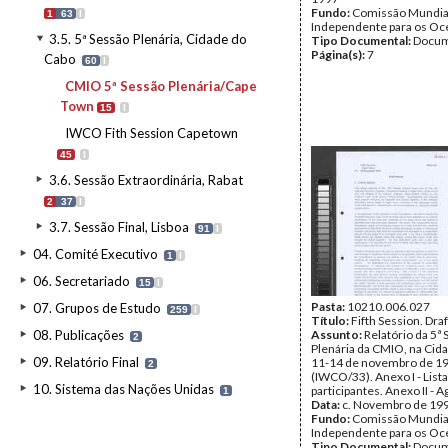
Fundo:
Comissão Mundia
1
63
I
Independente para os O
3.5. 5ª Sessão Plenária, Cidade do
Tipo Documental:
Docum
Página(s):
7
Cabo
60
I
CMIO 5ª Sessão Plenária/Cape
Town
15
I
IWCO Fith Session Capetown
45
I
3.6. Sessão Extraordinária, Rabat
2
37
I
3.7. Sessão Final, Lisboa
91
I
04. Comité Executivo
1
I
06. Secretariado
15
I
Pasta:
10210.006.027
07. Grupos de Estudo
259
I
Título:
Fifth Session. Dra
08. Publicações
Assunto:
Relatório da 5ª
2
Plenária da CMIO, na Cid
09. Relatório Final
11-14 de novembro de 1
2
(IWCO/33). Anexo I - List
10. Sistema das Nações Unidas
participantes. Anexo II - 
1
Data:
c. Novembro de 19
Fundo:
Comissão Mundia
Independente para os O
Tipo Documental:
Docum