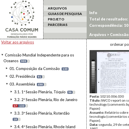
ARQUIVOS
Info
GUIAS DE PESQUISA
Total de resultados:
PROJETO
PARCERIAS
Correspondência:
10
Arquivos
>
Comissão 
Cidade do Cabo
>
CMI
Voltar aos arquivos
ordenar po
Comissão Mundial Independente para os
Oceanos
999
I
01. Composição da Comissão
130
02. Presidência
91
I
03. Assembleia
498
I
3.1. 1ª Sessão Plenária, Tóquio
96
I
Pasta:
10210.006.030
3.2. 2ª Sessão Plenária, Rio de Janeiro
Título:
IWCO report on s
technology (comments by
17
133
I
Papon)
Assunto:
Relatório sobre 
3.3. 3ª Sessão Plenária, Roterdão
tecnologia (comentários 
18
I
Papon).
Data:
segunda, 29 de set
3.4. 4ª Sessão Plenária, Rhode Island
1997