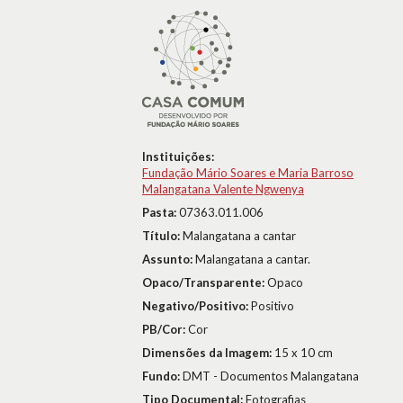
Instituições:
Fundação Mário Soares e Maria Barroso
Malangatana Valente Ngwenya
Pasta:
07363.011.006
Título:
Malangatana a cantar
Assunto:
Malangatana a cantar.
Opaco/Transparente:
Opaco
Negativo/Positivo:
Positivo
PB/Cor:
Cor
Dimensões da Imagem:
15 x 10 cm
Fundo:
DMT - Documentos Malangatana
Tipo Documental:
Fotografias