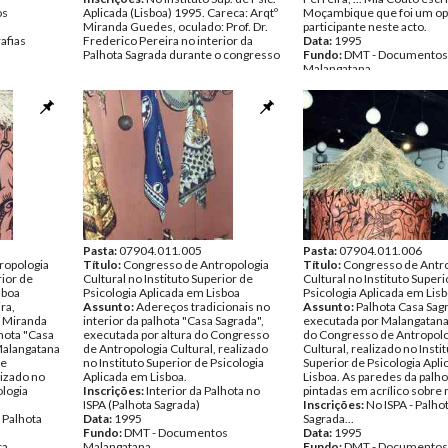
os
Aplicada (Lisboa) 1995. Careca: Arqtº
Moçambique que foi um o
Miranda Guedes, oculado: Prof. Dr.
participante neste acto.
afias
Frederico Pereira no interior da
Data:
1995
Palhota Sagrada durante o congresso
Fundo:
DMT - Documentos
...
Malangatana
Data:
1995
Tipo Documental:
Fotogra
Fundo:
DMT - Documentos
Página(s):
1
Malangatana
Tipo Documental:
Fotografias
Página(s):
1
Pasta:
07904.011.005
Pasta:
07904.011.006
ropologia
Título:
Congresso de Antropologia
Título:
Congresso de Antr
rior de
Cultural no Instituto Superior de
Cultural no Instituto Superi
sboa
Psicologia Aplicada em Lisboa
Psicologia Aplicada em Lis
ra,
Assunto:
Adereços tradicionais no
Assunto:
Palhota Casa Sag
o Miranda
interior da palhota "Casa Sagrada",
executada por Malangatana 
hota "Casa
executada por altura do Congresso
do Congresso de Antropolo
Malangatana
de Antropologia Cultural, realizado
Cultural, realizado no Insti
de
no Instituto Superior de Psicologia
Superior de Psicologia Apl
lizado no
Aplicada em Lisboa.
Lisboa. As paredes da palh
ologia
Inscrições:
Interior da Palhota no
pintadas em acrílico sobre
ISPA (Palhota Sagrada)
Inscrições:
No ISPA - Palho
 Palhota
Data:
1995
Sagrada...
Fundo:
DMT - Documentos
Data:
1995
ca
Malangatana
Fundo:
DMT - Documentos