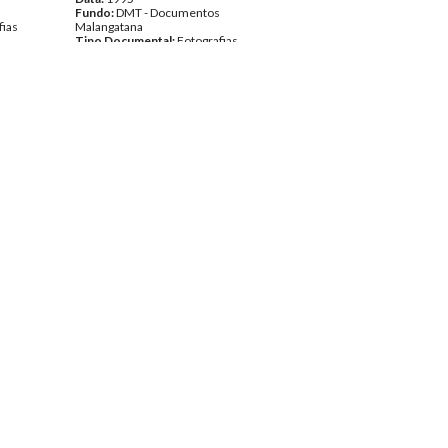
Fundo:
DMT - Documentos
fias
Malangatana
Tipo Documental:
Fotografias
Página(s):
1