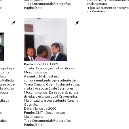
Tipo Documental:
Fotografias
Malangatana
os
Página(s):
1
Tipo Documental:
Fotogra
Página(s):
1
afias
Pasta:
07904.001.002
ropologia
Título:
Associação de Escritores
rior de
Moçambicanos
sboa
Assunto:
Malangatana
a Palhota
cumprimentando o presidente de
gresso de
Timor Xanana Gusmão durante a sua
alizado no
visita à Associação de Escritores
ologia
Moçambicanos. Da esquerda para a
direita: o escritor José Craveirinha,
olta da
Malangatana e o presidente Xanana
Gusmão.
Data:
Março de 2000
os
Fundo:
DMT - Documentos
Malangatana
afias
Tipo Documental:
Fotografias
Página(s):
1