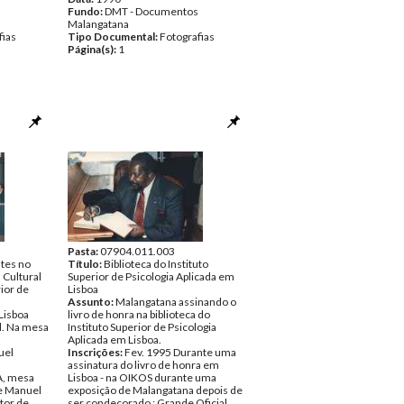
Fundo:
DMT - Documentos
Malangatana
fias
Tipo Documental:
Fotografias
Página(s):
1
Pasta:
07904.011.003
ntes no
Título:
Biblioteca do Instituto
 Cultural
Superior de Psicologia Aplicada em
rior de
Lisboa
Assunto:
Malangatana assinando o
 Lisboa
livro de honra na biblioteca do
l. Na mesa
Instituto Superior de Psicologia
Aplicada em Lisboa.
uel
Inscrições:
Fev. 1995 Durante uma
assinatura do livro de honra em
A, mesa
Lisboa - na OIKOS durante uma
de Manuel
exposição de Malangatana depois de
itor de
ser condecorado : Grande Oficial