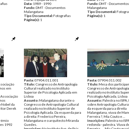
afias
Data:
1989 - 1990
Fundo:
DMT - Documentos
Fundo:
DMT - Documentos
Malangatana
Malangatana
Tipo Documental:
Fotogra
Tipo Documental:
Fotografias
Página(s):
1
Página(s):
1
Pasta:
07904.011.001
Pasta:
07904.011.002
ssociação
Título:
Congresso de Antropologia
Título:
Mesa dos participa
anos em
Cultural realizado no Instituto
Congresso de Antropologia
Superior de Psicologia Aplicada em
realizado no Instituto Supe
 Associação
Lisboa
Psicologia Aplicada, Lisboa
anos
Assunto:
Malangatana durante o
Assunto:
Palestra no ISPA,
o Nobel da
Congresso de Antropologia Cultural
sobre Antropologia Cultura
ritor Derek
realizado no Instituto Superior de
da esquerda para a direita
Psicologia Aplicada. Da esquerda para
Malangatana, viuva de Man
a direita: Frederico Pereira,
Ferreira ?, Mia Couto e ...
Prémio
Malangatana e o arquitecto Miranda
Inscrições:
Palestra no ISP
res 1992
Guedes.
redonda - palestra. Viuva 
Inscrições:
No Instituto Sup. de Psic.
Ferreira, ... Mia Couto escr