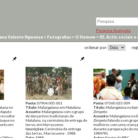
Pesquisa Avançada
ana Valente Ngwenya
>
Fotografias
>
O Homem
>
05. Activ. sociais e
ordenar por:
reg
Pasta:
07904.005.001
Pasta:
07360.023.009
atana no
Título:
Malangatana em Matalana
Título:
Malangatana no bai
 Maputo
Assunto:
Malangatana com o grupo
Zimpeto
 escultor
de dançarinos tradicionais de
Assunto:
Malangatana no b
atuque no
Matalana, na cerimónia de entrega de
Zimpeto falando a um grup
oporto em
terras em Marracuene.
mulheres com uma criança
Inscrições:
Cerimónia de entrega
durante a preparação do m
das terras, Marracuene - 1988
1989/90.
e Oblino
Data:
1988
Autor:
Equipa da BBC