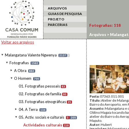
ARQUIVOS
GUIAS DE PESQUISA
PROJETO
PARCERIAS
Fotografias:
118
Arquivos
>
Malangat
Voltar aos arquivos
Malangatana Valente Ngwenya
2137
I
Fotografias
1582
A Obra
882
O Homem
700
01. Fotografias pessoais
83
02. Fotografias de família
80
Pasta:
07363.011.001
Título:
Atelier de Malang
03. Fotografias etnográficas
25
Bairro do Aeroporto, em
Assunto:
Malangatana e o
04. A Terra
134
Oblino Magaia tocando b
atelier do Bairro do Aer
05. Activ. sociais e culturais
5
205
Maputo.
Autor:
Hubert
Actividades culturais
118
Inscrições:
Malangatana 