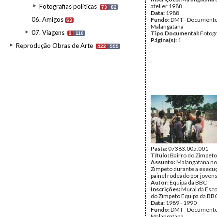
Fotografias políticas
atelier 1988
73
82
Data:
1988
06. Amigos
Fundo:
DMT - Document
63
Malangatana
07. Viagens
Tipo Documental:
Fotogr
2
110
Página(s):
1
Reprodução Obras de Arte
422
555
Pasta:
07363.005.001
Título:
Bairro do Zimpeto
Assunto:
Malangatana no 
Zimpeto durante a execu
painel rodeado por jovens
Autor:
Equipa da BBC
Inscrições:
Mural da Esco
do Zimpeto Equipa da BB
Data:
1989 - 1990
Fundo:
DMT - Document
Malangatana