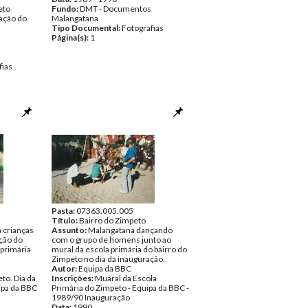
eto
Fundo:
DMT - Documentos
ação do
Malangatana
Tipo Documental:
Fotografias
Página(s):
1
fias
Pasta:
07363.005.005
Título:
Bairro do Zimpeto
 crianças
Assunto:
Malangatana dançando
ação do
com o grupo de homens junto ao
 primária
mural da escola primária do bairro do
Zimpeto no dia da inauguração.
Autor:
Equipa da BBC
to. Dia da
Inscrições:
Muaral da Escola
ipa da BBC
Primária do Zimpeto - Equipa da BBC -
1989/90 Inauguração
Data:
1990