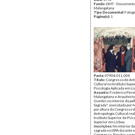
Fundo:
DMT - Document
Malangatana
Tipo Documental:
Fotogr
Página(s):
1
Pasta:
07904.011.004
Título:
Congresso de Ant
Cultural no Instituto Supe
Psicologia Aplicada em Li
Assunto:
Frederico Perei
Malangatana e Arquitect
Guedes no interior da pal
Sagrada", executada por 
por altura do Congresso 
Antropologia Cultural rea
Instituto Superior de Psic
Superior em Lisboa.
Inscrições:
No interior da
sagrada no ISPA durante o
Congresso. Pancho: care