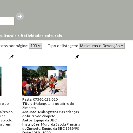
 culturais
>
Actividades culturais
istos por página:
Tipo de listagem:
Pasta:
07360.023.010
rro do
Título:
Malangatana no bairro do
Zimpeto
airro do
Assunto:
Malangatana e as crianças
o de
do bairro do Zimpeto.
 ao colo
Autor:
Equipa da BBC
ural em
Inscrições:
Mural da Escola Primária
do Zimpeto. Equipa da BBC 1989/90
Data:
1989 - 1990