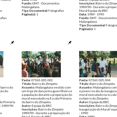
Fundo:
DMT - Documentos
Inscrições:
Bairro do Zimp
Malangatana
1989/90 - Durante a prepar
os
Tipo Documental:
Fotografias
Mural Equipa da BBC
Página(s):
1
Data:
1989 - 1990
afias
Fundo:
DMT - Documentos
Malangatana
Tipo Documental:
Fotogra
Página(s):
1
Pasta:
07363.005.002
Pasta:
07363.005.004
Título:
Bairro do Zimpeto
Título:
Bairro do Zimpeto
bairro do
Assunto:
Malangatana vestido com
Assunto:
Malangatana com
ção do
um traje de dançarino guerrilheiro e
e jovens no dia da inaugur
.
a população durante a preparação do
mural executado na escola
mural executado na Escola Primária
no bairro do Zimpeto.
la Primária
do bairro do Zimpeto.
Autor:
Equipa da BBC
C 1989/90
Autor:
Equipa da BBC
Inscrições:
Bairro do Zimpe
Inscrições:
Bairro do Zimpeto
Inauguração do Mural/ equ
os
1989/90 - Durante a preparação do
- 1990
Mural. Equipa da BBC
Data:
1990