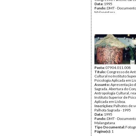
Data:
1995
Fundo:
DMT - Document
Malangatana
Tipo Documental:
Fotogr
Página(s):
1
Pasta:
07904.011.008
Título:
Congresso de Ant
Cultural no Instituto Supe
Psicologia Aplicada em Li
Assunto:
Apresentação d
Sagrada. Abertura do Con
Antropologia Cultural, re
Instituto Superior de Psic
Aplicada em Lisboa.
Inscrições:
Palhotes de v
Palhota Sagrada - 1995
Data:
1995
Fundo:
DMT - Document
Malangatana
Tipo Documental:
Fotogr
Página(s):
1