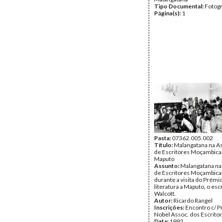
Tipo Documental:
Fotogr
Página(s):
1
Pasta:
07362.005.002
Título:
Malangatana na A
de Escritores Moçambic
Maputo
Assunto:
Malangatana na
de Escritores Moçambic
durante a visita do Prémi
literatura a Maputo, o esc
Walcott.
Autor:
Ricardo Rangel
Inscrições:
Encontro c/ 
Nobel Assoc. dos Escrito
Data:
1992