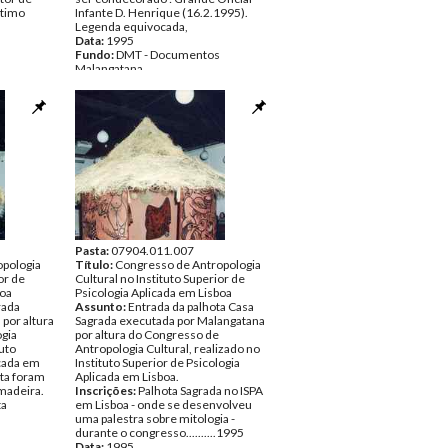
ptimo
Infante D. Henrique (16.2.1995).
Legenda equivocada,
Data:
1995
Fundo:
DMT - Documentos
Malangatana
fias
Tipo Documental:
Fotografias
Página(s):
1
Pasta:
07904.011.007
opologia
Título:
Congresso de Antropologia
or de
Cultural no Instituto Superior de
boa
Psicologia Aplicada em Lisboa
rada
Assunto:
Entrada da palhota Casa
por altura
Sagrada executada por Malangatana
gia
por altura do Congresso de
tuto
Antropologia Cultural, realizado no
icada em
Instituto Superior de Psicologia
ota foram
Aplicada em Lisboa.
 madeira.
Inscrições:
Palhota Sagrada no ISPA
ta
em Lisboa - onde se desenvolveu
uma palestra sobre mitologia -
durante o congresso..........1995
Data:
1995