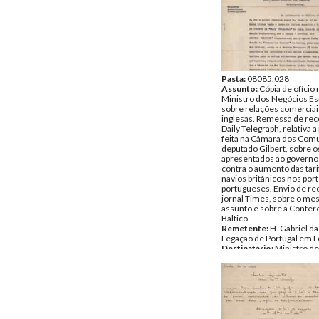
Pasta:
08085.028
Assunto:
Cópia de ofício
Ministro dos Negócios Es
sobre relações comerciai
inglesas. Remessa de rec
Daily Telegraph, relativa 
feita na Câmara dos Com
deputado Gilbert, sobre o
apresentados ao governo
contra o aumento das tari
navios britânicos nos por
portugueses. Envio de re
jornal Times, sobre o m
assunto e sobre a Confer
Báltico.
Remetente:
H. Gabriel da 
Legação de Portugal em 
Destinatário:
Ministro d
Estrangeiros
Data:
Terça, 23 de Maio 
Fundo:
DTE - Documento
Teixeira Gomes
Tipo Documental:
Corre
Página(s):
1