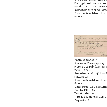
Portugal em Londres em 
o fretamento dos navios 
Remetente:
Afonso Cost
Destinatário:
Manuel Tei
Gomes
Data:
Sexta, 15 de Setem
Fundo:
DTE - Documento
Teixeira Gomes
Tipo Documental:
Corre
Página(s):
2
Pasta:
08085.037
Assunto:
Convite para ja
Hotel de La Paix (Genebr
27.SET.1922.
Remetente:
Marajá Jam 
Nawanagar
Destinatário:
Manuel Tei
Gomes
Data:
Sexta, 22 de Setem
Fundo:
DTE - Documento
Teixeira Gomes
Tipo Documental:
Corre
Página(s):
1