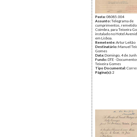
Pasta:
08085.004
Assunto:
Telegrama de
cumprimentos, remetido
Coimbra, para Teixeira G
instalado no Hotel Avenid
em Lisboa.
Remetente:
Artur Leitão
Destinatário:
Manuel Tei
Gomes
Data:
Domingo, 4 de Junh
Fundo:
DTE - Documento
Teixeira Gomes
Tipo Documental:
Corre
Página(s):
2