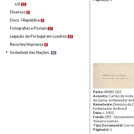
s/d
21
Diversos
5
Docs. I República
4
Fotografias e Postais
17
Legação de Portugal em Londres
22
Recortes/Imprensa
9
Sociedade das Nações
66
Pasta:
08085.022
Assunto:
Cartão de visit
da Gama, embaixador do B
Remetente:
Domício da 
Embaixador do Brasil
Data:
c. 1922
Fundo:
DTE - Documento
Teixeira Gomes
Tipo Documental:
Corre
Página(s):
1