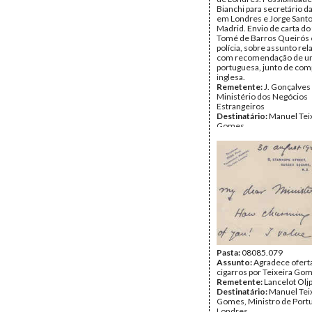
Bianchi para secretário d
em Londres e Jorge Santo
Madrid. Envio de carta do 
Tomé de Barros Queirós e 
polícia, sobre assunto re
com recomendação de u
portuguesa, junto de com
inglesa.
Remetente:
J. Gonçalves 
Ministério dos Negócios
Estrangeiros
Destinatário:
Manuel Tei
Gomes
Data:
Domingo, 27 de Ago
1922
Fundo:
DTE - Documento
Teixeira Gomes
Tipo Documental:
Corre
Página(s):
4
Pasta:
08085.079
Assunto:
Agradece ofert
cigarros por Teixeira Go
Remetente:
Lancelot Olj
Destinatário:
Manuel Tei
Gomes, Ministro de Port
Londres