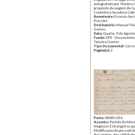
autografado por Teixeira
propósito da viagem de G
Coutinho e Sacadura Cabr
Remetente:
Ernesto Serz
Pressler
Destinatário:
Manuel Tei
Gomes
Data:
Quarta, 9 de Agost
Fundo:
DTE - Documento
Teixeira Gomes
Tipo Documental:
Corre
Página(s):
2
Pasta:
08085.034
Assunto:
Partida do Mini
Negócios Estrangeiros par
Modificação do pessoal d
de Londres. Possibilidade