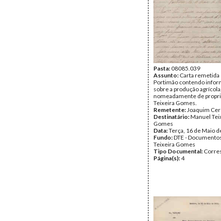
Página(s):
8
Pasta:
08085.039
Assunto:
Carta remetida
Portimão contendo info
sobre a produção agrícola
nomeadamente de propri
Teixeira Gomes.
Remetente:
Joaquim Cer
Destinatário:
Manuel Tei
Gomes
Data:
Terça, 16 de Maio 
Fundo:
DTE - Documento
Teixeira Gomes
Tipo Documental:
Corre
Página(s):
4