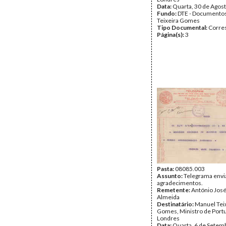
Data:
Quarta, 30 de Agos
Fundo:
DTE - Documento
Teixeira Gomes
Tipo Documental:
Corre
Página(s):
3
Pasta:
08085.003
Assunto:
Telegrama env
agradecimentos.
Remetente:
António José
Almeida
Destinatário:
Manuel Tei
Gomes, Ministro de Port
Londres
Data:
Quarta, 6 de Setem