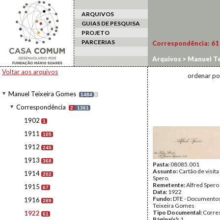
ARQUIVOS
GUIAS DE PESQUISA
PROJETO
PARCERIAS
Correspondência:
61
Arquivos
>
Manuel Te
Voltar aos arquivos
ordenar po
Manuel Teixeira Gomes
1484
I
Correspondência
2
1361
1902
1
1911
105
1912
245
1913
368
Pasta:
08085.001
Assunto:
Cartão de visita
1914
202
Spero.
Remetente:
Alfred Spero
1915
67
Data:
1922
Fundo:
DTE - Documento
1916
289
Teixeira Gomes
Tipo Documental:
Corre
1922
61
Página(s):
1