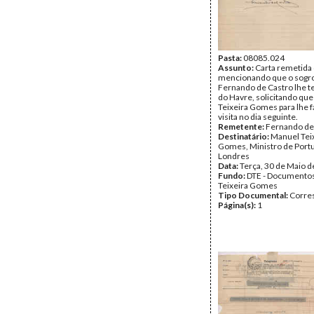
Pasta:
08085.024
Assunto:
Carta remetida 
mencionando que o sogr
Fernando de Castro lhe t
do Havre, solicitando que
Teixeira Gomes para lhe 
visita no dia seguinte.
Remetente:
Fernando de
Destinatário:
Manuel Tei
Gomes, Ministro de Port
Londres
Data:
Terça, 30 de Maio 
Fundo:
DTE - Documento
Teixeira Gomes
Tipo Documental:
Corre
Página(s):
1