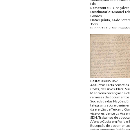
Lda.
Remetente:
J. Gonçalves
Destinatário:
Manuel Tei
Gomes
Data:
Quinta, 14 de Sete
1922
Fundo:
DTE - Documento
Teixeira Gomes
Tipo Documental:
Corre
Página(s):
4
Pasta:
08085.067
Assunto:
Carta remetida
Costa, de Davos-Platz, Suí
Menciona recepção de ofí
remessa de documentos
Sociedade das Nações. E
telegrama sobre o númer
da eleição de Teixeira G
vice-presidente da Assem
SDN. Trabalhos de advoca
Afonso Costa em Paris e 
Recepção de documentos
entre o governo inglês e 