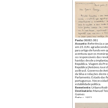
Pasta:
08085.081
Assunto:
Referência a car
em 23.JUN. agradecendo
para artigo de fundo em 
acentuou que os monárq
os responsáveis das revo
havidas desde a implanta
República. Viagem do Pre
República [António José 
ao Brasil. Governo de An
da Silva e relações deste
Parlamento. Estado das f
portuguesas. Necessidad
estabilidade política.
Remetente:
Urbano Rodr
Destinatário:
Manuel Tei
Gomes
Data:
c. 1922
Fundo:
DTE - Documento
Teixeira Gomes
Tipo Documental:
Corre