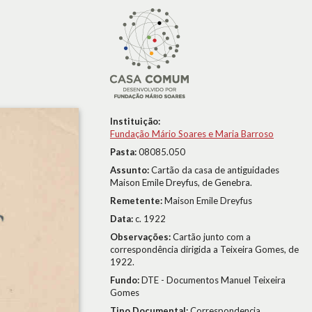
Instituição:
Fundação Mário Soares e Maria Barroso
Pasta:
08085.050
Assunto:
Cartão da casa de antiguidades
Maison Emile Dreyfus, de Genebra.
Remetente:
Maison Emile Dreyfus
Data:
c. 1922
Observações:
Cartão junto com a
correspondência dirigida a Teixeira Gomes, de
1922.
Fundo:
DTE - Documentos Manuel Teixeira
Gomes
Tipo Documental:
Correspondencia