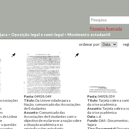
Pesquisa Avançada
jara
>
Oposição legal e semi-legal
>
Movimento estudantil
ordenar por:
reg
Pasta:
04928.049
Pasta:
04928.059
Associações
Título:
Da Universidade para a
Título:
Tarjeta sobre a con
Nação, comunicado das Associações
da crise académica
s
de Estudantes
Assunto:
Tarjeta sobre a c
es
Assunto:
Comunicado das
da crise académica
s de Lisboa
Associações de Estudantes com o
Data:
s.d.
de
objectivo de esclarecer a nação sobre
Fundo:
DAS - Documentos 
r a questão
a situação académica e as
Sajara
assuntos
reivindicações estudantis.
Tipo Documental:
Docume