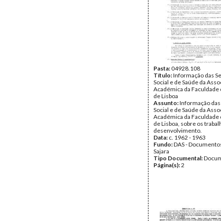
Pasta:
04928.108
Título:
Informação das S
Social e de Saúde da Asso
Académica da Faculdade d
de Lisboa
Assunto:
Informação das
Social e de Saúde da Asso
Académica da Faculdade d
de Lisboa, sobre os traba
desenvolvimento.
Data:
c. 1962 - 1963
Fundo:
DAS - Documento
Sajara
Tipo Documental:
Docum
Página(s):
2