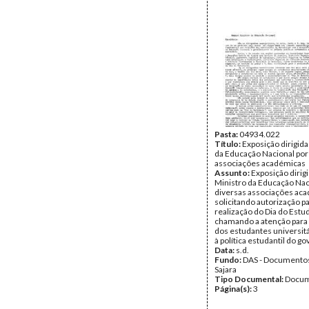
Pasta:
04934.022
Título:
Exposição dirigida
da Educação Nacional por
associações académicas
Assunto:
Exposição dirig
Ministro da Educação Nac
diversas associações ac
solicitando autorização pa
realização do Dia do Estu
chamando a atenção para 
dos estudantes universit
à política estudantil do g
Data:
s.d.
Fundo:
DAS - Documento
Sajara
Tipo Documental:
Docum
Página(s):
3