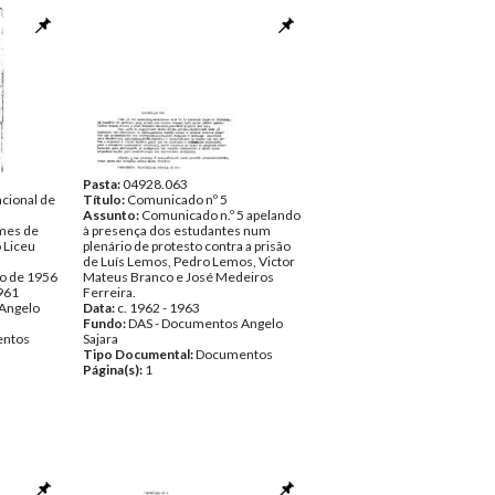
Pasta:
04928.063
cional de
Título:
Comunicado nº 5
Assunto:
Comunicado n.º 5 apelando
mes de
à presença dos estudantes num
 Liceu
plenário de protesto contra a prisão
de Luís Lemos, Pedro Lemos, Victor
ro de 1956
Mateus Branco e José Medeiros
1961
Ferreira.
Angelo
Data:
c. 1962 - 1963
Fundo:
DAS - Documentos Angelo
ntos
Sajara
Tipo Documental:
Documentos
Página(s):
1