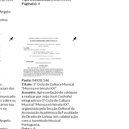
Página(s):
4
Angelo
ntos
Pasta:
04928.146
s,
Título:
1º Ciclo de Cultura Musical
ciais das
"Música no Século XX"
s
Assunto:
Apresentação de colóquio
omunicado
a realizar por João José Cochofel
s sobre os
integrado no 1º Ciclo de Cultura
ários nas
Musical "Música no Século XX",
s na
organizado pela Secção Cultural da
Associação Académica da Faculdade
de Direito de Lisboa, em colaboração
Angelo
com a Juventude Musical
Portuguesa.
ntos
Data:
s.d.