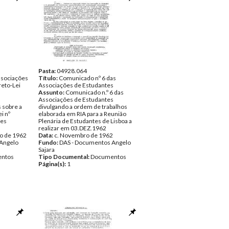
Pasta:
04928.064
sociações
Título:
Comunicado nº 6 das
reto-Lei
Associações de Estudantes
Assunto:
Comunicado n.º 6 das
Associações de Estudantes
 sobre a
divulgando a ordem de trabalhos
i nº
elaborada em RIA para a Reunião
des
Plenária de Estudantes de Lisboa a
realizar em 03.DEZ.1962
ro de 1962
Data:
c. Novembro de 1962
Angelo
Fundo:
DAS - Documentos Angelo
Sajara
ntos
Tipo Documental:
Documentos
Página(s):
1