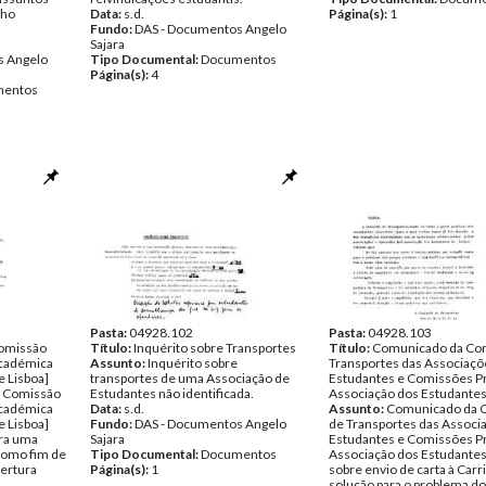
lho
Data:
s.d.
Página(s):
1
Fundo:
DAS - Documentos Angelo
Sajara
s Angelo
Tipo Documental:
Documentos
Página(s):
4
entos
Pasta:
04928.102
Pasta:
04928.103
omissão
Título:
Inquérito sobre Transportes
Título:
Comunicado da Co
Académica
Assunto:
Inquérito sobre
Transportes das Associaçõ
e Lisboa]
transportes de uma Associação de
Estudantes e Comissões P
 Comissão
Estudantes não identificada.
Associação dos Estudantes
Académica
Data:
s.d.
Assunto:
Comunicado da 
e Lisboa]
Fundo:
DAS - Documentos Angelo
de Transportes das Associ
ara uma
Sajara
Estudantes e Comissões P
como fim de
Tipo Documental:
Documentos
Associação dos Estudantes
bertura
Página(s):
1
sobre envio de carta à Carr
solução para o problema d