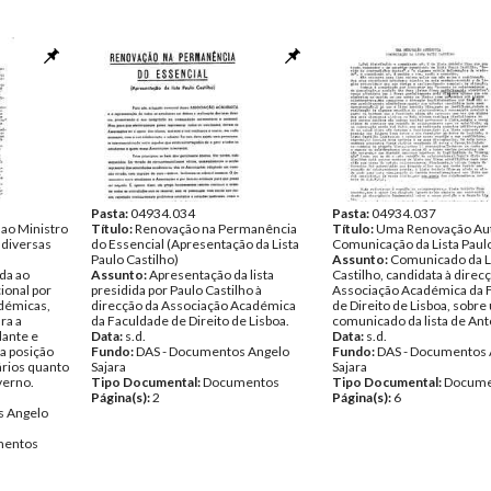
Pasta:
04934.034
Pasta:
04934.037
 ao Ministro
Título:
Renovação na Permanência
Título:
Uma Renovação Aut
 diversas
do Essencial (Apresentação da Lista
Comunicação da Lista Paulo
Paulo Castilho)
Assunto:
Comunicado da Li
ida ao
Assunto:
Apresentação da lista
Castilho, candidata à direc
ional por
presidida por Paulo Castilho à
Associação Académica da 
adémicas,
direcção da Associação Académica
de Direito de Lisboa, sobre
ra a
da Faculdade de Direito de Lisboa.
comunicado da lista de Ant
dante e
Data:
s.d.
Data:
s.d.
a posição
Fundo:
DAS - Documentos Angelo
Fundo:
DAS - Documentos 
ários quanto
Sajara
Sajara
overno.
Tipo Documental:
Documentos
Tipo Documental:
Docume
Página(s):
2
Página(s):
6
s Angelo
entos