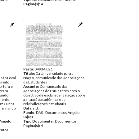
Página(s):
4
Pasta:
04934.021
Título:
Da Universidade para a
são Local
Nação, comunicado das Associações
ireito
de Estudantes
ortura e
Assunto:
Comunicado das
foram
Associações de Estudantes com o
nando
objectivo de esclarecer a nação sobre
lente,
a situação académica e as
az Cunha,
reivindicações estudantis.
e Fernando
Data:
s.d.
Fundo:
DAS - Documentos Angelo
Sajara
Angelo
Tipo Documental:
Documentos
Página(s):
4
ntos