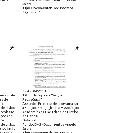
Sajara
Tipo Documental:
Documentos
Página(s):
1
Pasta:
04928.109
missão de
Título:
Programa "Secção
es de
Pedagógica"
ró-
Assunto:
Proposta de programa para
 de Lisboa
a Secção Pedagógica [da Associação
Comissão
Académica da Faculdade de Direito
ações de
de Lisboa].
ró-
Data:
s.d.
 de Lisboa
Fundo:
DAS - Documentos Angelo
is pedindo
Sajara
os preços
Tipo Documental:
Documentos