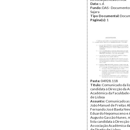
Data:
s.d.
Fundo:
DAS - Documento
Sajara
Tipo Documental:
Docum
Página(s):
1
Pasta:
04928.118
Título:
Comunicado da lis
candidata à Direcção da 
Académica da Faculdade d
de Lisboa
Assunto:
Comunicado as
João Manuel de Freitas A
Fernando José Baeta Nev
Eduardo Nepomuceno e 
Augusto Gascão Nunes, 
lista candidata à Direcção
Associação Académica da
de Direito de Lisboa.