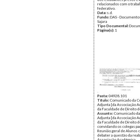
relacionados com o traba
federativo.
Data:
s.d.
Fundo:
DAS - Documento
Sajara
Tipo Documental:
Docum
Página(s):
1
Pasta:
04928.101
Título:
Comunicado da C
Adjunta [da Associação 
da Faculdade de Direito d
Assunto:
Comunicado da
Adjunta [da Associação 
da Faculdade de Direito d
convidando os colegas p
Reunião geral de Alunos 
debater a questão da rea
Associação Académica.