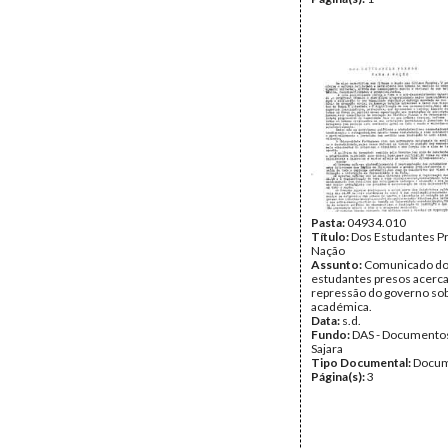
Pasta:
04934.010
Título:
Dos Estudantes Pr
Nação
Assunto:
Comunicado d
estudantes presos acerca
repressão do governo sob
académica.
Data:
s.d.
Fundo:
DAS - Documento
Sajara
Tipo Documental:
Docum
Página(s):
3