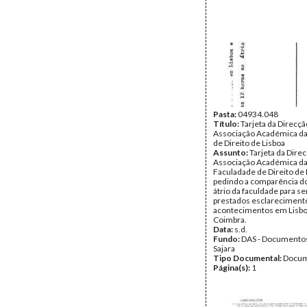
Pasta:
04934.048
Título:
Tarjeta da Direcçã
Associação Académica da
de Direito de Lisboa
Assunto:
Tarjeta da Dire
Associação Académica d
Faculadade de Direito de 
pedindo a comparência d
átrio da faculdade para s
prestados esclareciment
acontecimentos em Lisb
Coimbra.
Data:
s.d.
Fundo:
DAS - Documento
Sajara
Tipo Documental:
Docum
Página(s):
1