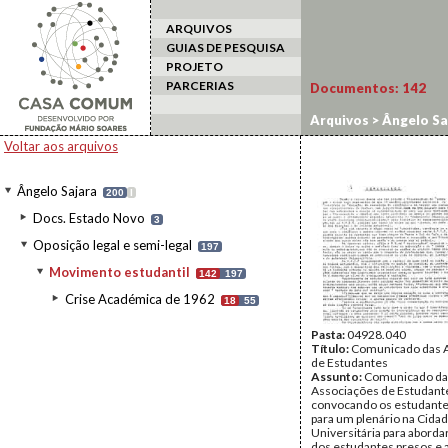
ARQUIVOS
GUIAS DE PESQUISA
PROJETO
PARCERIAS
Documentos:
142
Arquivos
>
Ângelo Sa
Voltar aos arquivos
Ângelo Sajara
200
I
Docs. Estado Novo
3
Oposição legal e semi-legal
197
Movimento estudantil
142
197
Crise Académica de 1962
18
55
Pasta:
04928.040
Título:
Comunicado das 
de Estudantes
Assunto:
Comunicado da
Associações de Estudant
convocando os estudante
para um plenário na Cida
Universitária para aborda
dos estudantes presos e 