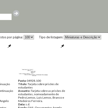
istos por página:
Tipo de listagem:
Pasta:
04928.100
tinuação
Título:
Tarjeta sobre prisões de
estudantes
ontinuação
Assunto:
Tarjeta sobre as prisões de
estudantes, nomeadamente de
Pedro Lemos, Luís Lemos, Branco e
Angelo
Medeiros Ferreira.
Data:
s.d.
ntos
Fundo:
DAS - Documentos Angelo