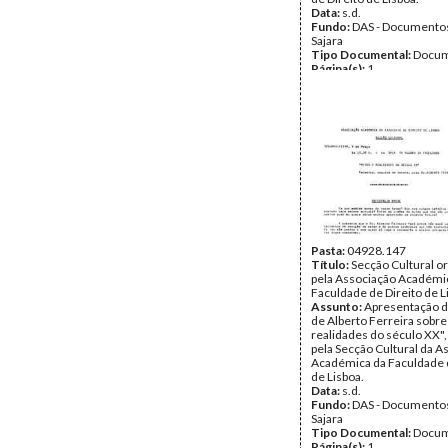
Data:
s.d.
Fundo:
DAS - Documento
Sajara
Tipo Documental:
Docum
Página(s):
1
Pasta:
04928.147
Título:
Secção Cultural o
pela Associação Académi
Faculdade de Direito de L
Assunto:
Apresentação d
de Alberto Ferreira sobre
realidades do século XX",
pela Secção Cultural da A
Académica da Faculdade d
de Lisboa.
Data:
s.d.
Fundo:
DAS - Documento
Sajara
Tipo Documental:
Docum
Página(s):
1