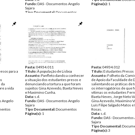
Fundo:
DAS - Documentos Angelo
Página(s):
1
Sajara
Tipo Documental:
Documentos
Página(s):
1
Pasta:
04934.011
Pasta:
04934.012
esos para a
Título:
À população de Lisboa
Título:
Estudantes Presos
Assunto:
Panfleto dando a conhecer
Assunto:
Folheto da Comis
os
a situação dos estudantes presos e
de Apoio da Faculdade de D
 da
denunciando a tortura a que foram
salientando as práticas de t
re a vida
sujeitos Gina Azevedo, Baeta Neves
os interrogatórios de que 
e Maximino Cunha.
vítimas os estudantes Fer
Data:
s.d.
Baeta Neves, Jorge Neto Va
s Angelo
Fundo:
DAS - Documentos Angelo
Gina Azevedo, Maximino V
Sajara
Luís Filipe Salgado Matos 
entos
Tipo Documental:
Documentos
Rosas.
Página(s):
1
Data:
s.d.
Fundo:
DAS - Documentos 
Sajara
Tipo Documental:
Docume
Página(s):
3