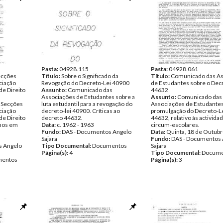
Pasta:
04928.115
Pasta:
04928.061
ecções
Título:
Sobre o Significado da
Título:
Comunicado das As
ciação
Revogação do Decreto-Lei 40900
de Estudantes sobre o Dec
e Direito
Assunto:
Comunicado das
44632
Associações de Estudantes sobre a
Assunto:
Comunicado das
 Secções
luta estudantil para a revogação do
Associações de Estudantes
ciação
decreto-lei 40900. Críticas ao
promulgação do Decreto-Le
e Direito
decreto 44632.
44632, relativo às activida
lhos em
Data:
c. 1962 - 1963
circum-escolares.
Fundo:
DAS - Documentos Angelo
Data:
Quinta, 18 de Outub
Sajara
Fundo:
DAS - Documentos 
s Angelo
Tipo Documental:
Documentos
Sajara
Página(s):
4
Tipo Documental:
Docume
entos
Página(s):
3