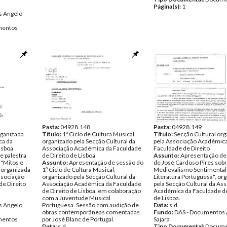
Página(s):
1
s Angelo
entos
Pasta:
04928.148
Pasta:
04928.149
rganizada
Título:
1º Ciclo de Cultura Musical
Título:
Secção Cultural or
ca da
organizado pela Secção Cultural da
pela Associação Académica
isboa
Associação Académica da Faculdade
Faculdade de Direito
e palestra
de Direito de Lisboa
Assunto:
Apresentação de 
 "Mitos e
Assunto:
Apresentação de sessão do
de José Cardoso Pires sob
 organizada
1º Ciclo de Cultura Musical,
Medievalismo Sentimental
ssociação
organizado pela Secção Cultural da
Literatura Portuguesa", or
e Direito
Associação Académica da Faculdade
pela Secção Cultural da As
de Direito de Lisboa, em colaboração
Académica da Faculdade de
com a Juventude Musical
de Lisboa.
s Angelo
Portuguesa. Sessão com audição de
Data:
s.d.
obras contemporâneas comentadas
Fundo:
DAS - Documentos 
entos
por José Blanc de Portugal.
Sajara
Data:
s.d.
Tipo Documental:
Docume