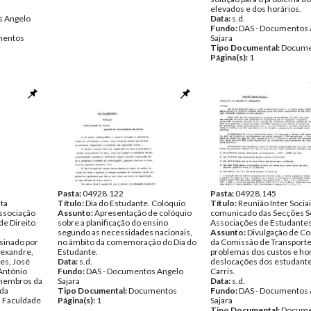
elevados e dos horários.
s Angelo
Data:
s.d.
Fundo:
DAS - Documentos 
entos
Sajara
Tipo Documental:
Docume
Página(s):
1
Pasta:
04928.122
Pasta:
04928.145
ta
Título:
Dia do Estudante. Colóquio
Título:
Reunião Inter Sociai
Associação
Assunto:
Apresentação de colóquio
comunicado das Secções So
e Direito
sobre a planificação do ensino
Associações de Estudante
segundo as necessidades nacionais,
Assunto:
Divulgação de C
sinado por
no âmbito da comemoração do Dia do
da Comissão de Transporte
lexandre,
Estudante.
problemas dos custos e hor
es, José
Data:
s.d.
deslocações dos estudante
António
Fundo:
DAS - Documentos Angelo
Carris.
membros da
Sajara
Data:
s.d.
 da
Tipo Documental:
Documentos
Fundo:
DAS - Documentos 
 Faculdade
Página(s):
1
Sajara
Tipo Documental:
Docume