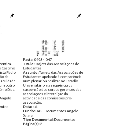
Pasta:
04934.047
êntica.
Título:
Tarjeta das Associações de
 Castilho
Estudantes
sta Paulo
Assunto:
Tarjeta das Associações de
ção da
Estudantes apelando à comparência
Faculdade
num plenário a realizar no Estádio
 um outro
Universitário, na sequência da
ónio Dias.
suspensão dos corpos gerentes das
associações e interdição da
Angelo
actividade das comissões pró-
associação.
ntos
Data:
s.d.
Fundo:
DAS - Documentos Angelo
Sajara
Tipo Documental:
Documentos
Página(s):
2