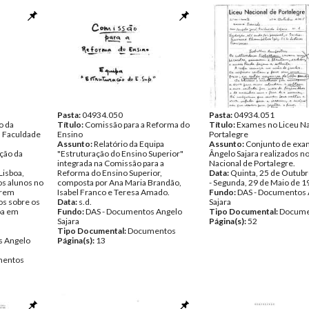
Pasta:
04934.050
Pasta:
04934.051
o da
Título:
Comissão para a Reforma do
Título:
Exames no Liceu Na
 Faculdade
Ensino
Portalegre
Assunto:
Relatório da Equipa
Assunto:
Conjunto de exa
cção da
"Estruturação do Ensino Superior"
Ângelo Sajara realizados no
a
integrada na Comissão para a
Nacional de Portalegre.
Lisboa,
Reforma do Ensino Superior,
Data:
Quinta, 25 de Outub
os alunos no
composta por Ana Maria Brandão,
- Segunda, 29 de Maio de 
erem
Isabel Franco e Teresa Amado.
Fundo:
DAS - Documentos 
os sobre os
Data:
s.d.
Sajara
oa em
Fundo:
DAS - Documentos Angelo
Tipo Documental:
Docume
Sajara
Página(s):
52
Tipo Documental:
Documentos
s Angelo
Página(s):
13
entos