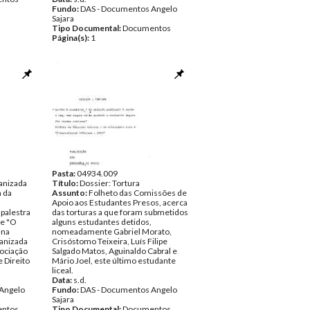
Fundo:
DAS - Documentos Angelo
Sajara
Tipo Documental:
Documentos
Página(s):
1
Pasta:
04934.009
ganizada
Título:
Dossier: Tortura
 da
Assunto:
Folheto das Comissões de
Apoio aos Estudantes Presos, acerca
palestra
das torturas a que foram submetidos
re "O
alguns estudantes detidos,
 na
nomeadamente Gabriel Morato,
ganizada
Crisóstomo Teixeira, Luís Filipe
sociação
Salgado Matos, Aguinaldo Cabral e
 Direito
Mário Joel, este último estudante
liceal.
Data:
s.d.
Angelo
Fundo:
DAS - Documentos Angelo
Sajara
ntos
Tipo Documental:
Documentos