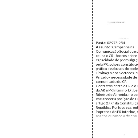
Pasta:
02975.254
Assunto:
Campanha na
Comunicação Social que 
causa o CR - boatos sobre 
capacidade de promulgaçã
pelo PR; golpes constituci
prática de abusos do poder
Limitação dos Sectores Pú
Privado - necessidade de
comunicado do CR
Contactos entre o CR e o
da AR e PR Interino, Dr. 
Ribeiro de Almeida, no se
esclarecer a posição do C
artigo 277.º da Constituiç
República Portuguesa; ent
imprensa do PR Interino, 
Vasco Lourenço e do Cap.
Castro - jornalista Pedro 
Representação do CR nas
Comemorações do 10.JU
Deslocação do PR à Noru
visita oficial, acompanha