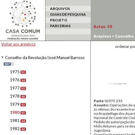
ARQUIVOS
GUIAS DE PESQUISA
PROJETO
PARCERIAS
Actas:
50
Arquivos
>
Conselho 
Voltar aos arquivos
ordenar po
Conselho da Revolução/José Manuel Barroso
367
I
1975
52
1976
34
1977
55
1978
48
Pasta:
02975.233
1979
Assunto:
Operações de a
42
às vítimas do recente tre
1980
50
no Arquipélago dos Açore
Nacional de Controle Civi
1981
44
Pedido de autorização do 
Melo Antunes para se des
1982
42
Jugoslávia
Questão da nomeação de