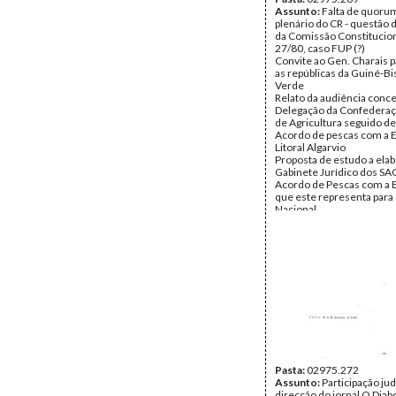
Assunto:
Falta de quoru
plenário do CR - questão 
da Comissão Constituciona
27/80, caso FUP (?)
Convite ao Gen. Charais pa
as repúblicas da Guiné-Bi
Verde
Relato da audiência conc
Delegação da Confederaç
de Agricultura seguido de
Acordo de pescas com a 
Litoral Algarvio
Proposta de estudo a elab
Gabinete Jurídico dos SA
Acordo de Pescas com a 
que este representa para 
Nacional
Relato sobre a as audiênc
concedidas às Câmaras M
de Évora, Montemor e Vila
intervenção na região do
Intervenção da PSP
Vencimentos dos funcioná
das FA
Discrepâncias entre os 
dos guardas da PSP e as p
cabos da GNR
Questão dos vencimento
militares e papel do CR
Relato do Gen. Charais so
Pasta:
02975.272
visita à Líbia; convites de
Assunto:
Participação jud
parlamentares da Grécia e
direcção do jornal O Diabo