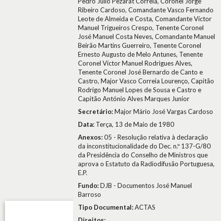
Pedro Júlio Pezarat Correia, Coronel Jorge
Ribeiro Cardoso, Comandante Vasco Fernando
Leote de Almeida e Costa, Comandante Víctor
Manuel Trigueiros Crespo, Tenente Coronel
José Manuel Costa Neves, Comandante Manuel
Beirão Martins Guerreiro, Tenente Coronel
Ernesto Augusto de Melo Antunes, Tenente
Coronel Víctor Manuel Rodrigues Alves,
Tenente Coronel José Bernardo de Canto e
Castro, Major Vasco Correia Lourenço, Capitão
Rodrigo Manuel Lopes de Sousa e Castro e
Capitão António Alves Marques Junior
Secretário:
Major Mário José Vargas Cardoso
Data:
Terça, 13 de Maio de 1980
Anexos:
05 - Resolução relativa à declaração
da inconstitucionalidade do Dec. n.º 137-G/80
da Presidência do Conselho de Ministros que
aprova o Estatuto da Radiodifusão Portuguesa,
E.P.
Fundo:
DJB - Documentos José Manuel
Barroso
Tipo Documental:
ACTAS
Direitos: