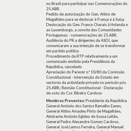
no Brasil para participar nas Comemorações do
25.ABR.
Pedido de autorização do Gen. Altino de
Magalhães para se deslocar à França e à Suiça
Deslocação do Gen. Franco Charais à Holanda e
ao Luxemburgo, a convite das Comunidades
Portuguesas - comemorações do 25.ABR.
Audiência do PR a dirigentes da ASDI, que
comunicaram a sua intenção de se transformar
em partido político
Procedimento da RTP relativamente a um
comunicado emitido pela Presidência da
República, cancelado
Apreciação do Parecer n.º 10/80 da Comissão
Constitucional - intervenção do Estado em
sectores da actividade privada no período pós
25.ABR.; Revisão Constitucional - Declaração
de voto do Cor. Ribeiro Cardoso
Membros Presentes:
Presidente da República
General António dos Santos Ramalho Eanes,
General Altino Amadeu Pinto de Magalhães,
Almirante António Egídeo de Sousa Leitão,
General Pedro Alexandre Gomes Cardoso,
General José Lemos Ferreira, General Manuel