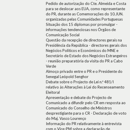
Pedido de autorização do Cte. Almeida e Costa
para se deslocar aos EUA, como representante
do PR, durante as Comemorações do 10.JUN.
organizadas pelas Comunidades Portuguesas
Situação dos 15 diplomas por promulgar -
informações tendenciosas nos Órgãos de
Comunicação Social
Questão da recepção de directores gerais na
Presidência da República - directores gerais dos
Negócios Políticos e Económicos do MNE e
Secretário de Estado dos Negócios Estrangeiros
- reunião preparatória da visita do PR a Cabo
Verde
Almoço privado entre o PR e o Presidente do
Senegal Leópold Senghor
Debate sobre o Projecto de Lei n.º 481/I
relativo às Alterações à Lei do Recenseamento
Eleitoral
Apresentação e debate do Projecto de
Comunicado a difundir pelo CR em resposta ao
Comunicado do Conselho de Ministros
desprestigiante para o CR - Declaração de voto
do Maj. Vasco Lourenço
Informação do PR relativamente à entrevista
com o Vice-PM sobre a declaração de